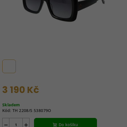
3 190 Kč
Měrná
Skladem
cena:
Kód:
TH 2208/S 538079O
−
+
Do košíku