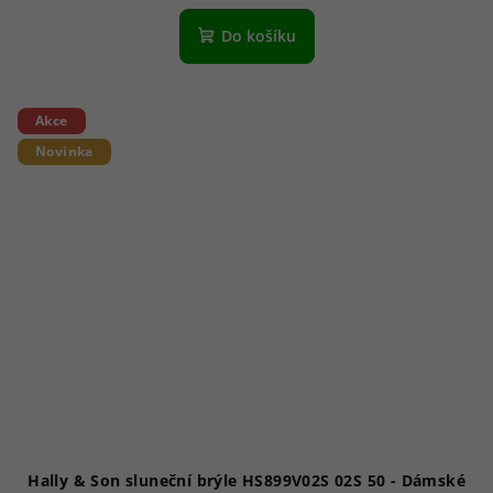
Do košíku
Akce
Novinka
Hally & Son sluneční brýle HS899V02S 02S 50 - Dámské