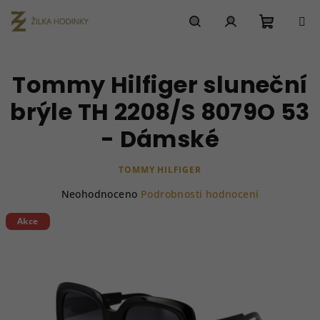
Přejít
na
obsah
Nákupn
Hledat
Přihlášení
Tommy Hilfiger sluneční
košík
brýle TH 2208/S 8079O 53
- Dámské
TOMMY HILFIGER
Průměrné
Neohodnoceno
Podrobnosti hodnocení
hodnocení
produktu
Akce
je
0,0
z
5
hvězdiček.