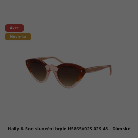
Akce
Novinka
Hally & Son sluneční brýle HS865V02S 02S 48 - Dámské