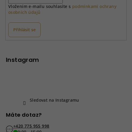
Vložením e-mailu souhlasíte s
podmínkami ochrany
osobních údajů
Přihlásit se
Z
á
p
Instagram
a
t
í
Sledovat na Instagramu
Máte dotaz?
+420 775 955 998
9:00 - 15:00