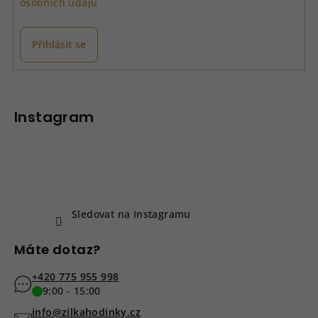
osobních údajů
Přihlásit se
Z
á
p
Instagram
a
t
í
Sledovat na Instagramu
Máte dotaz?
+420 775 955 998
9:00 - 15:00
info@zilkahodinky.cz