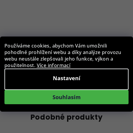
Pouzdro na brýle BLB-EWC-001-BLK
Používáme cookies, abychom Vám umožnili
pohodlné prohlížení webu a díky analýze provozu
129 Kč
webu neustále zlepšovali jeho funkce, výkon a
Skladem
použitelnost.
Více informací
Nastavení
Do košíku
Souhlasím
Podobné produkty