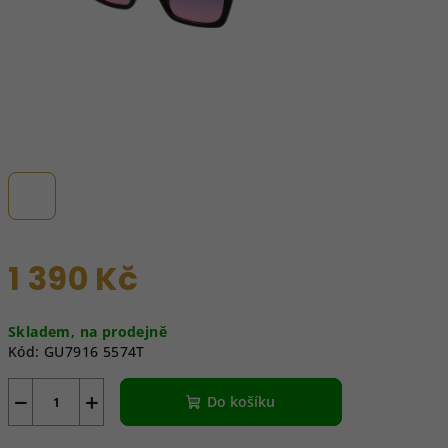
1 390 Kč
Měrná
Skladem, na prodejně
cena:
Kód:
GU7916 5574T
−
+
Do košíku