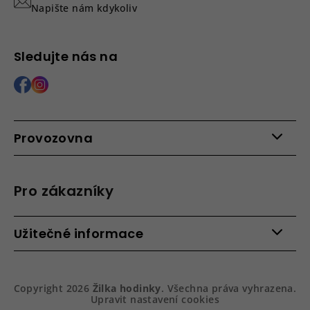
Napište nám kdykoliv
Sledujte nás na
Provozovna
Po - Pá: 9:00 - 15:00
Roháčova 639, 390 02 Tábor
Pro zákazníky
Více informací >
Kontakty
Užitečné informace
Věrnostní program
Bezpečená platba
Doprava a platba
Hodnocení obchodu
Slovník pojmů
Jak zboží balíme
Copyright 2026
Žilka hodinky
. Všechna práva vyhrazena.
Obchodní podmínky
Dárkové balení hodinek
Upravit nastavení cookies
Vrácení a reklamace
Gravírování