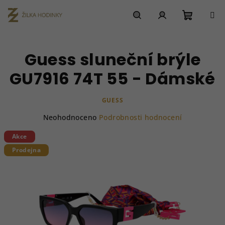
Přejít
na
obsah
Nákupn
Hledat
Přihlášení
Guess sluneční brýle
košík
GU7916 74T 55 - Dámské
GUESS
Průměrné
Neohodnoceno
Podrobnosti hodnocení
hodnocení
produktu
Akce
je
Prodejna
0,0
z
5
hvězdiček.