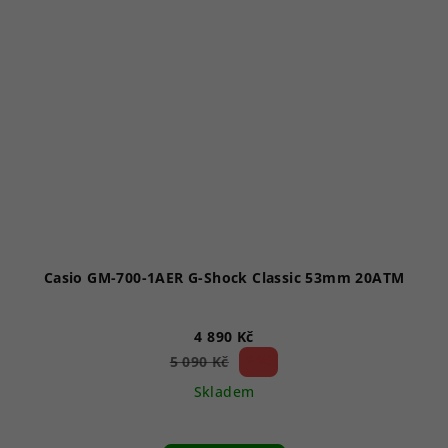
Casio GM-700-1AER G-Shock Classic 53mm 20ATM
4 890 Kč
3 %)
5 090 Kč
(–
Skladem