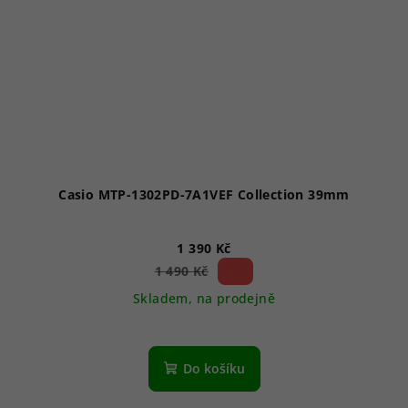
Casio MTP-1302PD-7A1VEF Collection 39mm
1 390 Kč
6 %)
1 490 Kč
(–
Skladem, na prodejně
Do košíku