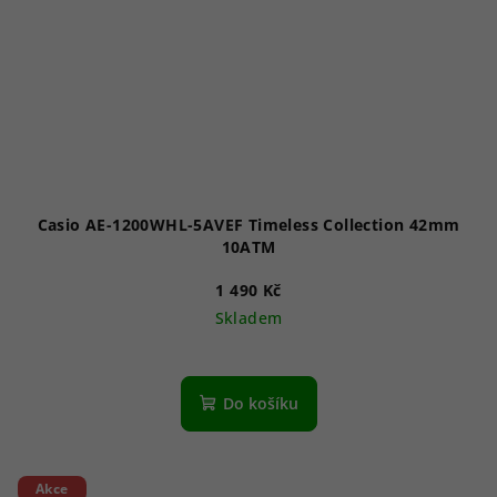
Casio AE-1200WHL-5AVEF Timeless Collection 42mm
10ATM
1 490 Kč
Skladem
Průměrné
hodnocení
produktu
Do košíku
je
5,0
z
5
Akce