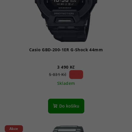
Casio GBD-200-1ER G-Shock 44mm
3 490 Kč
30 %)
5 031 Kč
(–
Skladem
Do košíku
Akce