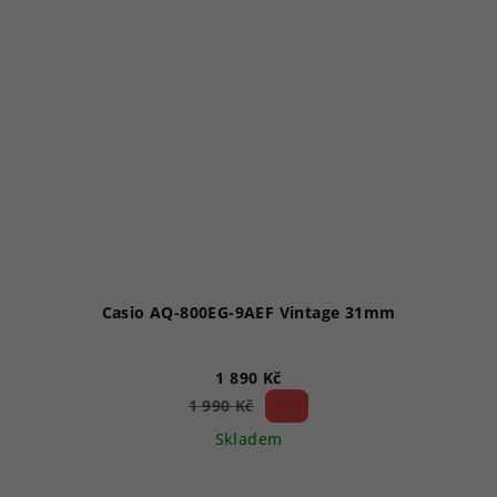
Casio AQ-800EG-9AEF Vintage 31mm
1 890 Kč
5 %)
1 990 Kč
(–
Skladem