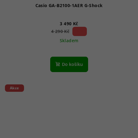
Casio GA-B2100-1AER G-Shock
3 490 Kč
18 %)
4 290 Kč
(–
Skladem
Do košíku
Akce