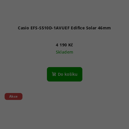
Casio EFS-S510D-1AVUEF Edifice Solar 46mm
4 190 Kč
Skladem
Průměrné
hodnocení
produktu
Do košíku
je
4,7
z
5
Akce
hvězdiček.