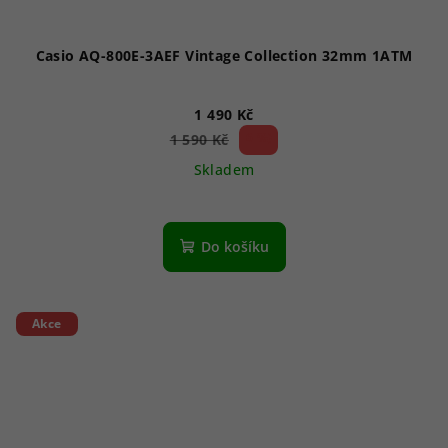
Casio AQ-800E-3AEF Vintage Collection 32mm 1ATM
1 490 Kč
6 %)
1 590 Kč
(–
Skladem
Do košíku
Akce