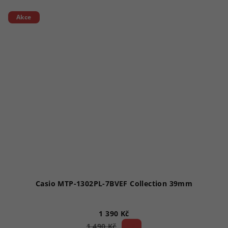
Akce
Casio MTP-1302PL-7BVEF Collection 39mm
1 390 Kč
6 %)
1 490 Kč
(–