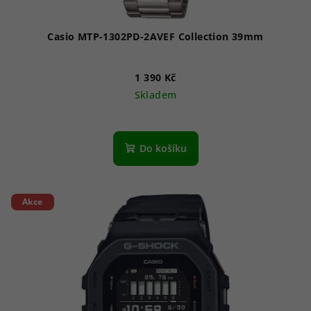
Casio MTP-1302PD-2AVEF Collection 39mm
1 390 Kč
Skladem
Průměrné
hodnocení
produktu
Do košíku
je
5,0
z
5
Akce
hvězdiček.