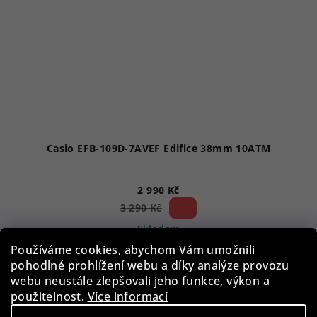
Casio EFB-109D-7AVEF Edifice 38mm 10ATM
2 990 Kč
9 %)
3 290 Kč
(–
Skladem
Používáme cookies, abychom Vám umožnili
pohodlné prohlížení webu a díky analýze provozu
webu neustále zlepšovali jeho funkce, výkon a
Do košíku
použitelnost.
Více informací