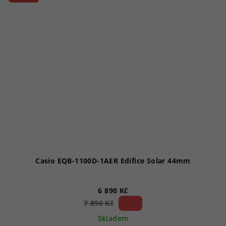
hvězdiček.
Casio EQB-1100D-1AER Edifice Solar 44mm
6 890 Kč
12 %)
7 890 Kč
(–
Skladem