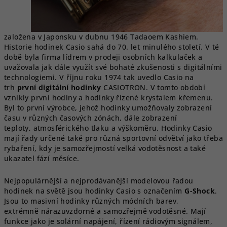
založena v Japonsku v dubnu 1946 Tadaoem Kashiem.
Historie hodinek Casio sahá do 70. let minulého století. V té
době byla firma lídrem v prodeji osobních kalkulaček a
uvažovala jak dále využít své bohaté zkušenosti s digitálními
technologiemi. V říjnu roku 1974 tak uvedlo Casio na
trh
první digitální hodinky
CASIOTRON. V tomto období
vznikly první hodiny a hodinky řízené krystalem křemenu.
Byl to první výrobce, jehož hodinky umožňovaly zobrazení
času v různých časových zónách, dále zobrazení
teploty, atmosférického tlaku a výškoměru. Hodinky Casio
mají řady určené také pro různá sportovní odvětví jako třeba
rybaření, kdy je samozřejmostí velká vodotěsnost a také
ukazatel fází měsíce.
Nejpopulárnější a nejprodávanější modelovou řadou
hodinek na světě jsou hodinky Casio s označením
G-Shock
.
Jsou to masivní hodinky různých módních barev,
extrémně nárazuvzdorné a samozřejmě vodotěsné. Mají
funkce jako je solární napájení, řízení rádiovým signálem,