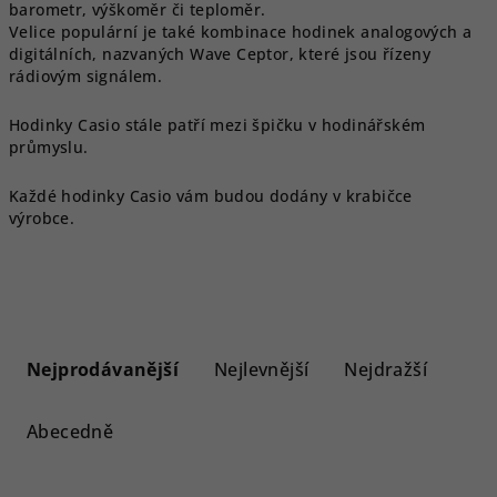
barometr, výškoměr či teploměr.
Velice populární je také kombinace hodinek analogových a
digitálních, nazvaných Wave Ceptor, které jsou řízeny
rádiovým signálem.
Hodinky Casio stále patří mezi špičku v hodinářském
průmyslu.
Každé hodinky Casio vám budou dodány v krabičce
výrobce.
Ř
a
Nejprodávanější
Nejlevnější
Nejdražší
z
e
Abecedně
n
í