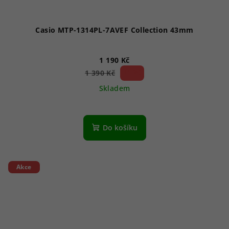
Casio MTP-1314PL-7AVEF Collection 43mm
1 190 Kč
14 %)
1 390 Kč
(–
Skladem
Do košíku
Akce