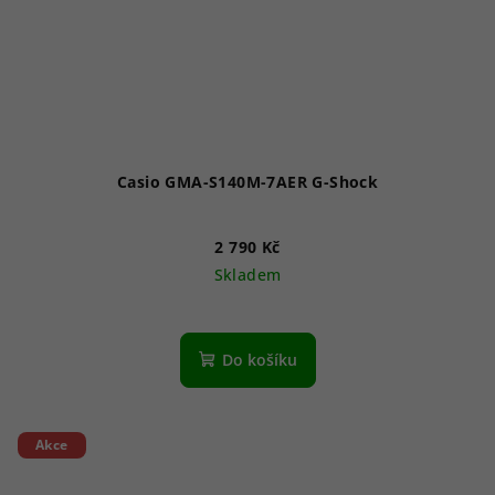
Casio GMA-S140M-7AER G-Shock
2 790 Kč
Skladem
Průměrné
hodnocení
produktu
Do košíku
je
5,0
z
5
Akce
hvězdiček.