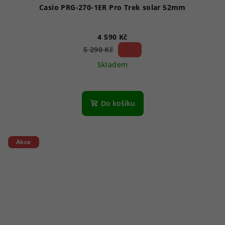
Casio PRG-270-1ER Pro Trek solar 52mm
4 590 Kč
13 %)
5 290 Kč
(–
Skladem
Do košíku
Akce