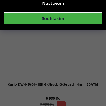
Nastavení
Akce
Souhlasím
Casio DW-H5600-1ER G-Shock G-Squad 44mm 20ATM
6 990 Kč
1 %)
7 090 Kč
(–