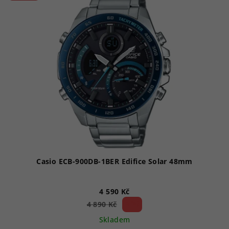
Casio ECB-900DB-1BER Edifice Solar 48mm
4 590 Kč
6 %)
4 890 Kč
(–
Skladem