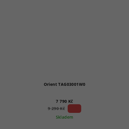
Orient TAG03001W0
7 790 Kč
16 %)
9 290 Kč
(–
Skladem