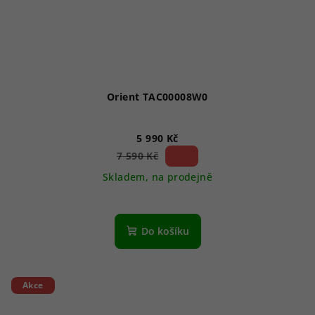
Orient TAC00008W0
5 990 Kč
21 %)
7 590 Kč
(–
Skladem, na prodejně
Do košíku
Akce