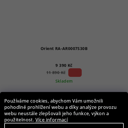
Orient RA-AR0007S30B
9 390 Kč
21 %)
11 890 Kč
(–
Skladem
Používáme cookies, abychom Vám umožnili
Do košíku
pohodlné prohlížení webu a díky analýze provozu
webu neustále zlepšovali jeho funkce, výkon a
použitelnost.
Více informací
Akce