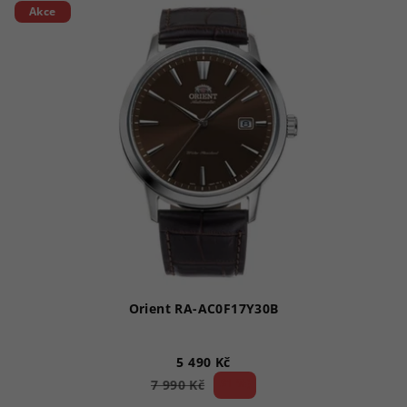
Akce
Orient RA-AC0F17Y30B
5 490 Kč
31 %)
7 990 Kč
(–