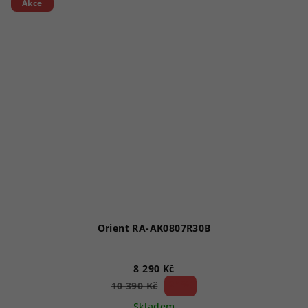
Akce
Orient RA-AK0807R30B
8 290 Kč
20 %)
10 390 Kč
(–
Skladem