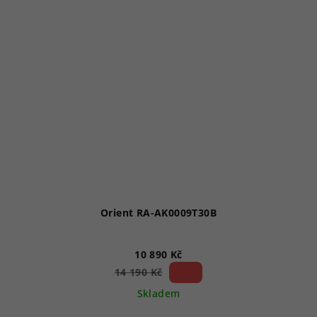
Orient RA-AK0009T30B
10 890 Kč
23 %)
14 190 Kč
(–
Skladem