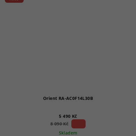
Orient RA-AC0F14L30B
5 490 Kč
32 %)
8 090 Kč
(–
Skladem