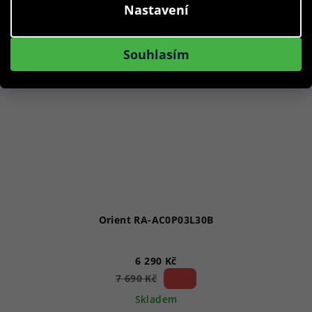
Nastavení
Souhlasím
Orient RA-AC0P03L30B
6 290 Kč
18 %)
7 690 Kč
(–
Skladem