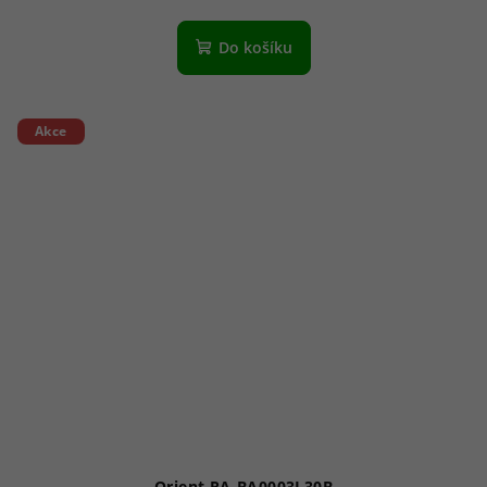
Do košíku
Akce
Orient RA-BA0003L30B