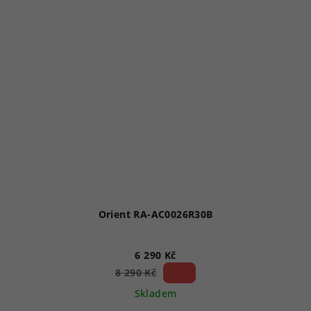
Orient RA-AC0026R30B
6 290 Kč
24 %)
8 290 Kč
(–
Skladem