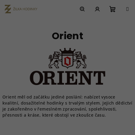
Přejít
na
obsah
Nákupn
Hledat
Přihlášení
Orient
košík
Orient měl od začátku jediné poslání: nabízet vysoce
kvalitní, dosažitelné hodinky s trvalým stylem. Jejich dědictví
je zakořeněno v řemeslném zpracování, spolehlivosti,
přesnosti a kráse, které obstojí ve zkoušce času.
Ř