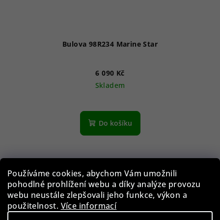
Bulova 98R234 Marine Star
6 090 Kč
Skladem
Průměrné
hodnocení
produktu
Do košíku
je
5,0
z
5
hvězdiček.
Používáme cookies, abychom Vám umožnili
pohodlné prohlížení webu a díky analýze provozu
webu neustále zlepšovali jeho funkce, výkon a
použitelnost.
Více informací