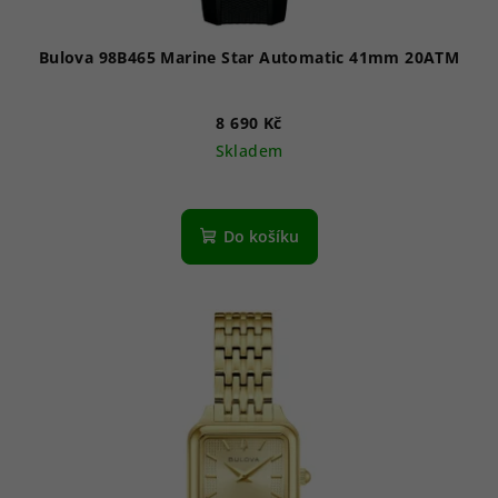
t
ů
Bulova 98B465 Marine Star Automatic 41mm 20ATM
8 690 Kč
Skladem
Do košíku