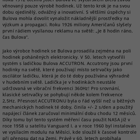
věnovaný pouze výrobě hodinek. Už tento krok je na svou
dobu ojedinělý, odvážný a inovativní. S většími úspěchy si
Bulova mohla dovolit vynaložit nákladnější prostředky na
výzkum a propagaci. Roku 1926 miliony Američanů slyšely
první rádiem vysílanou reklamu na světě: „Je 8 hodin ráno,
čas Bulova“.
Jako výrobce hodinek se Bulova prosadila zejména na poli
hodinek poháněných elektronicky. V 50. letech vytvořili
systém s
ladičkou
Bulova ACCUTRON.
Accutrony jsou první
hodinky na světě, které používají místo setrvačky jako
oscilátor ladičku, která je do té doby používána výhradně
v hudebním světě. Ladička je v hodinkách neustále
udržovaná ve vibrační frekvenci 360Hz! Pro srovnání,
klasické setrvačky se pohybují někde kolem frekvence
2,5Hz.
Přesnost ACCUTRONU byla o řád vyšší než u běžných
mechanických hodinek té doby, činila +/- 2 s
/den a použitý
napájecí článek zaručoval minimální dobu chodu 12 měsíců.
Díky tomu byl tento systém měření času použit NASA již v
roce 1958 u satelitu Vanguard I. a v roce 1960 byl instalován
ve vysílacím modulu na Měsíci, kde sloužil k časové kontrole
při přenosu dat na Zemi. Právě v 60. letech probíhala