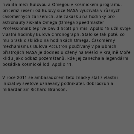
rivalita mezi Bulovou a
Omegou
v kosmickém programu,
přičemž řešení od Bulovy sice NASA využívala v různých
časoměrných zařízeních, ale zakázku na hodinky pro
astronauty získala Omega (Omega Speedmaster
Professional); teprve
David Scott
při misi
Apollo 15
užil svoje
vlastní hodinky Bulova Chronograph.
Stalo se tak poté, co
mu prasklo sklíčko na hodinkách Omega. Časoměrný
mechanismus Bulova Accutron používaný v palubních
přístrojích NASA je dodnes uložený na Měsíci v krajině Moře
klidu jako odkaz pozemšťanů, kde jej zanechala legendární
posádka kosmické lodi Apollo 11.
V roce 2011 se ambasadorem této značky stal z vlastní
iniciativy světově uznávaný podnikatel, dobrodruh a
miliardář Sir Richard Branson.