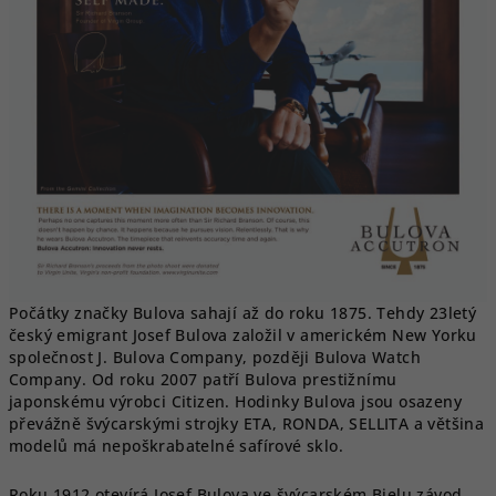
Počátky značky Bulova sahají až do roku 1875. Tehdy 23letý
český emigrant Josef Bulova založil v
americkém New Yorku
společnost J. Bulova Company, později Bulova Watch
Company. Od roku 2007 patří Bulova prestižnímu
japonskému výrobci Citizen. Hodinky Bulova jsou osazeny
převážně švýcarskými strojky ETA, RONDA, SELLITA a většina
modelů má nepoškrabatelné safírové sklo.
Roku 1912 otevírá Josef Bulova ve švýcarském Bielu závod