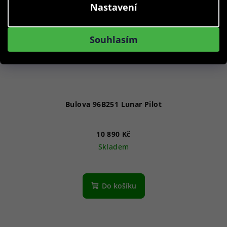
Nastavení
Souhlasím
Bulova 96B251 Lunar Pilot
10 890 Kč
Skladem
Průměrné
hodnocení
produktu
Do košíku
je
5,0
z
5