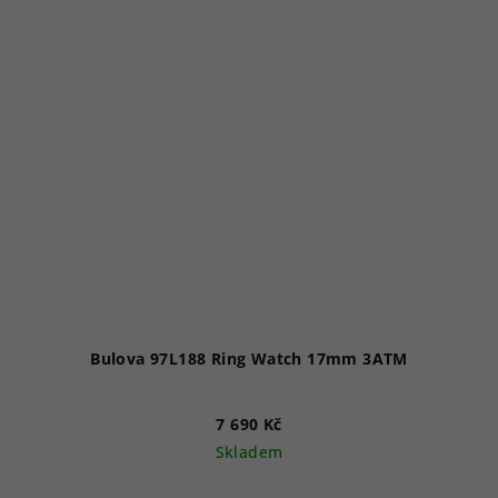
hvězdiček.
Bulova 97L188 Ring Watch 17mm 3ATM
7 690 Kč
Skladem