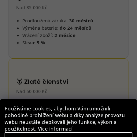
Nad 35 000 Kč
Prodloužená záruka:
30 měsíců
Výměna baterie:
do 24 měsíců
Vrácení zboží:
2 měsíce
Sleva:
5 %
🥇 Zlaté členství
Nad 50 000 Kč
Prodloužená záruka:
30 měsíců
Používáme cookies, abychom Vám umožnili
Výměna baterie:
do 36 měsíců
pohodlné prohlížení webu a díky analýze provozu
Vrácení zboží:
6 měsíců
webu neustále zlepšovali jeho funkce, výkon a
Sleva:
10 %
použitelnost.
Více informací