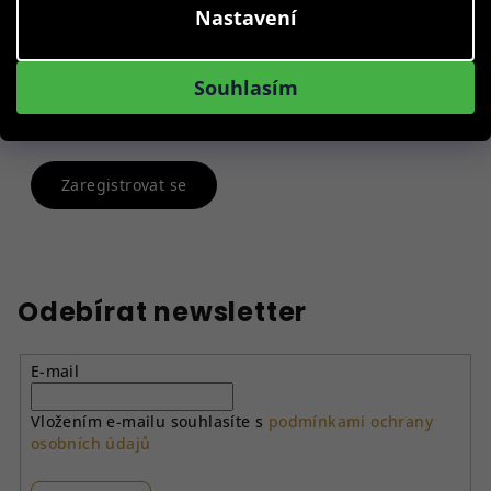
Nastavení
Poznámka:
Sleva se vztahuje pouze na nezlevněné
zboží. Maximální možná sleva pro značky
Citizen
a
Souhlasím
Bulova
je 8 %.
U-Boat
10 %.
Zaregistrovat se
Odebírat newsletter
E-mail
Vložením e-mailu souhlasíte s
podmínkami ochrany
osobních údajů