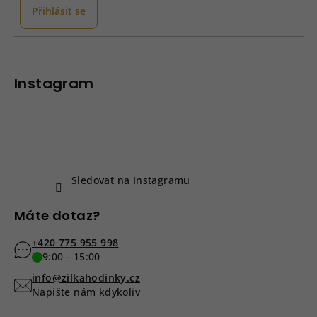
Přihlásit se
Z
á
p
Instagram
a
t
í
Sledovat na Instagramu
Máte dotaz?
+420 775 955 998
9:00 - 15:00
info@zilkahodinky.cz
Napište nám kdykoliv