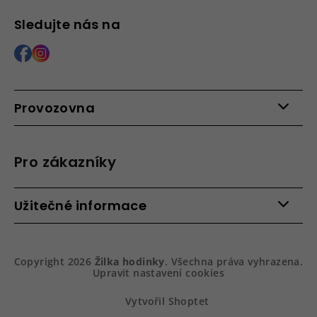
Sledujte nás na
Provozovna
Po - Pá: 9:00 - 15:00
Roháčova 639, 390 02 Tábor
Pro zákazníky
Více informací >
Kontakty
Užitečné informace
Věrnostní program
Bezpečená platba
Doprava a platba
Hodnocení obchodu
Slovník pojmů
Jak zboží balíme
Copyright 2026
Žilka hodinky
. Všechna práva vyhrazena.
Obchodní podmínky
Dárkové balení hodinek
Upravit nastavení cookies
Vrácení a reklamace
Gravírování
Podmínky ochrany osobních údajů
Na prvním místě služby
Vytvořil Shoptet