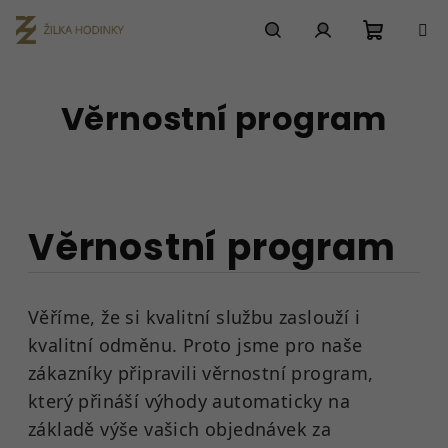
Přejít
na
obsah
Nákupn
Hledat
Přihlášení
Věrnostní program
košík
Věrnostní program
Věříme, že si kvalitní službu zaslouží i
kvalitní odměnu. Proto jsme pro naše
zákazníky připravili věrnostní program,
který přináší výhody automaticky na
základě výše vašich objednávek za