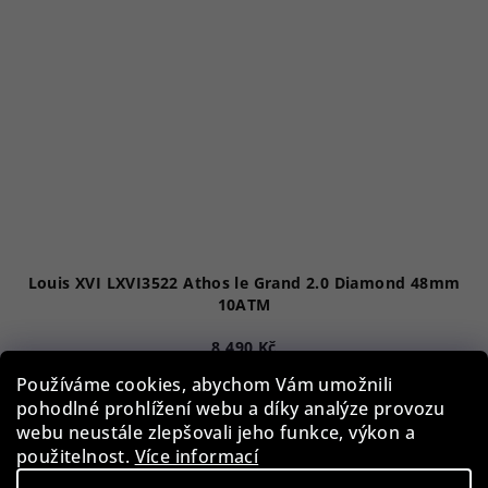
Louis XVI LXVI3522 Athos le Grand 2.0 Diamond 48mm
10ATM
8 490 Kč
19 %)
10 590 Kč
Používáme cookies, abychom Vám umožnili
(–
pohodlné prohlížení webu a díky analýze provozu
Skladem
webu neustále zlepšovali jeho funkce, výkon a
použitelnost.
Více informací