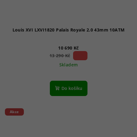
Louis XVI LXVI1820 Palais Royale 2.0 43mm 10ATM
10 690 Kč
19 %)
13 290 Kč
(–
Skladem
Do košíku
Akce