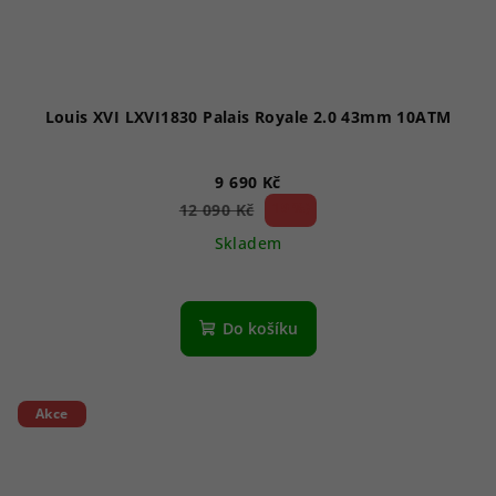
Louis XVI LXVI1830 Palais Royale 2.0 43mm 10ATM
9 690 Kč
19 %)
12 090 Kč
(–
Skladem
Do košíku
Akce