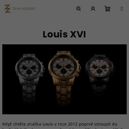
Přejít
na
obsah
Nákupn
Hledat
Přihlášení
Louis XVI
košík
Když chtěla značka Louis v roce 2012 poprvé vstoupit do