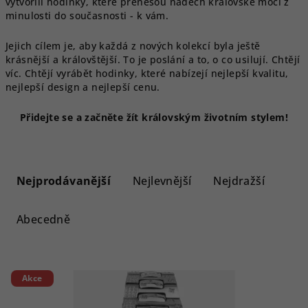
vytvořili hodinky, které přenesou nádech královské moci z
minulosti do současnosti - k vám.
Jejich cílem je, aby každá z nových kolekcí byla ještě
krásnější a královštější. To je poslání a to, o co usilují. Chtějí
víc. Chtějí vyrábět hodinky, které nabízejí nejlepší kvalitu,
nejlepší design a nejlepší cenu.
Přidejte se a začněte žít královským životním stylem!
Ř
a
Nejprodávanější
Nejlevnější
Nejdražší
z
e
Abecedně
n
í
V
p
Akce
ý
r
p