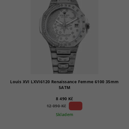
o
i
d
s
u
p
k
r
t
o
ů
d
u
k
t
ů
Louis XVI LXVI6120 Renaissance Femme 6100 35mm
5ATM
8 490 Kč
29 %)
12 090 Kč
(–
Skladem