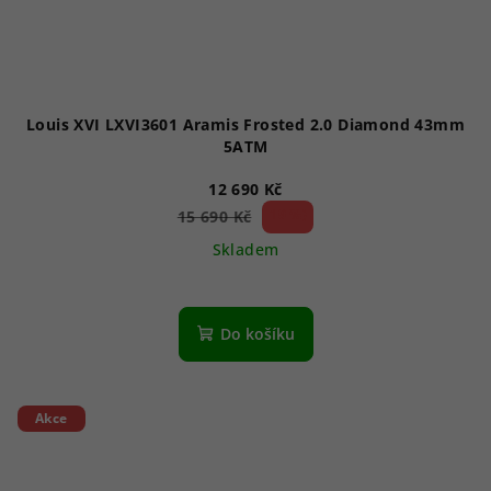
Louis XVI LXVI3601 Aramis Frosted 2.0 Diamond 43mm
5ATM
12 690 Kč
19 %)
15 690 Kč
(–
Skladem
Do košíku
Akce