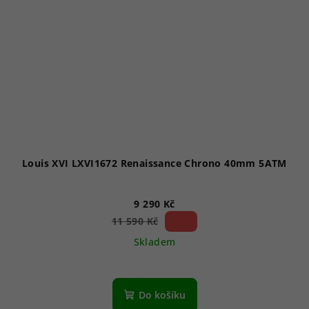
Louis XVI LXVI1672 Renaissance Chrono 40mm 5ATM
9 290 Kč
19 %)
11 590 Kč
(–
Skladem
Do košíku