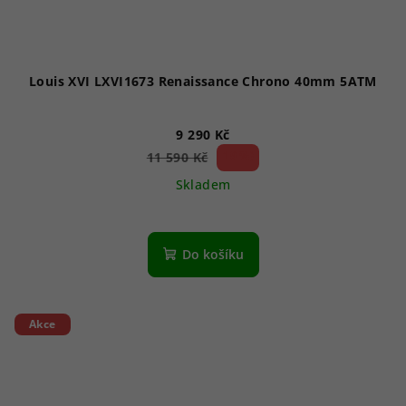
Louis XVI LXVI1673 Renaissance Chrono 40mm 5ATM
9 290 Kč
19 %)
11 590 Kč
(–
Skladem
Do košíku
Akce