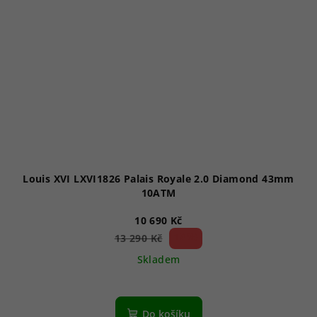
Louis XVI LXVI1826 Palais Royale 2.0 Diamond 43mm
10ATM
10 690 Kč
19 %)
13 290 Kč
(–
Skladem
Do košíku