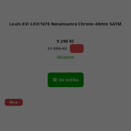
Louis XVI LXVI1670 Renaissance Chrono 40mm 5ATM
9 290 Kč
19 %)
11 590 Kč
(–
Skladem
Do košíku
Akce