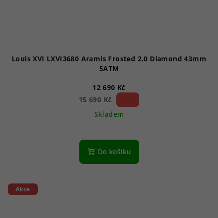
Louis XVI LXVI3680 Aramis Frosted 2.0 Diamond 43mm
5ATM
12 690 Kč
19 %)
15 690 Kč
(–
Skladem
Do košíku
Akce