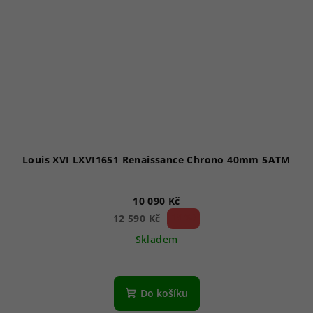
Louis XVI LXVI1651 Renaissance Chrono 40mm 5ATM
10 090 Kč
19 %)
12 590 Kč
(–
Skladem
Do košíku