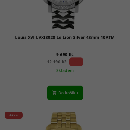
Louis XVI LVXI3920 Le Lion Silver 43mm 10ATM
9 690 Kč
20 %)
12 190 Kč
(–
Skladem
Do košíku
Akce