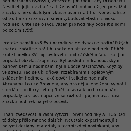
hodinářského byznysu, zasvěcení jim radili, aby to nedělali.
Nesdíleli jejich vizi a říkali, že uspět mohou už jen prestižní
značky s několikaletými zkušenostmi na trhu. Nenechali se
odradit a šli si za svým snem vybudovat vlastní značku
hodinek. Chtěli se o svou vášeň pro hodinky podělit s lidmi
po celém světě.
Protože neměli to štěstí narodit se do dynastie hodinářských
značek, začali se nořit hluboko do historie hodinek. Příběh
krále Ludvíka XVI, opravdového hodinářského fanatika, jim
připadal obzvlášť zajímavý. Byl posledním francouzským
panovníkem a hodinkami byl hluboce fascinován. Když byl
ve stresu, rád se uklidňoval rozebíráním a opětovným
skládáním hodinek. Také pověřil velkého hodináře
Abrahama Louise Bregueta, aby pro něj a jeho ženu vytvořil
speciální hodinky. Jeho příběh a láska k hodinkám nám
připadaly tak fascinující, že se rozhodli pojmenovat naši
značku hodinek na jeho počest.
Hnáni zvědavostí a vášní vytvořili první hodinky ATHOS. Od
té doby přišlo mnoho dalších. Neustále experimentují s
novými designy, materiály a technickými novinkami, aby