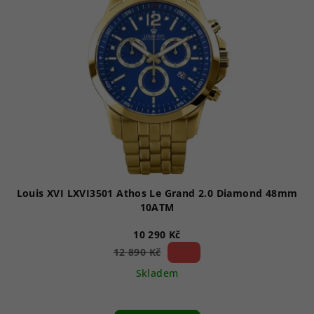
Louis XVI LXVI3501 Athos Le Grand 2.0 Diamond 48mm
10ATM
10 290 Kč
20 %)
12 890 Kč
(–
Skladem