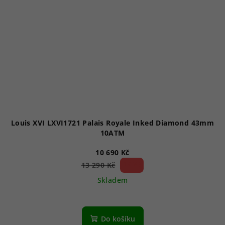
Louis XVI LXVI1721 Palais Royale Inked Diamond 43mm
10ATM
10 690 Kč
19 %)
13 290 Kč
(–
Skladem
Do košíku