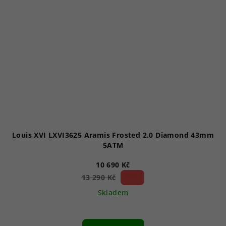
Louis XVI LXVI3625 Aramis Frosted 2.0 Diamond 43mm
5ATM
10 690 Kč
19 %)
13 290 Kč
(–
Skladem