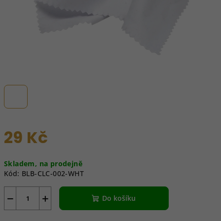
29 Kč
Měrná
Skladem, na prodejně
cena:
Kód:
BLB-CLC-002-WHT
−
+
Do košíku