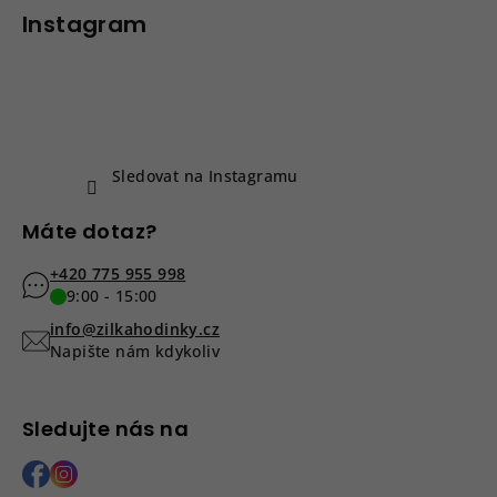
p
Instagram
a
t
í
Sledovat na Instagramu
Máte dotaz?
+420 775 955 998
9:00 - 15:00
info@zilkahodinky.cz
Napište nám kdykoliv
Sledujte nás na