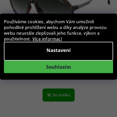
Používáme cookies, abychom Vám umožnili
pohodlné prohlížení webu a díky analýze provozu
webu neustále zlepšovali jeho funkce, výkon a
použitelnost.
Více informací
Nastavení
Carrera 1034/S-086-9K
Souhlasím
1 890 Kč
Skladem
Do košíku