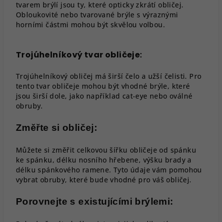
tvarem brýlí jsou ty, které opticky zkrátí obličej.
Obloukovité nebo tvarované brýle s výraznými
horními částmi mohou být skvělou volbou.
Trojúhelníkový tvar obličeje:
Trojúhelníkový obličej má širší čelo a užší čelisti. Pro
tento tvar obličeje mohou být vhodné brýle, které
jsou širší dole, jako například cat-eye nebo oválné
obruby.
Změřte si obličej:
Můžete si změřit celkovou šířku obličeje od spánku
ke spánku, délku nosního hřebene, výšku brady a
délku spánkového ramene. Tyto údaje vám pomohou
vybrat obruby, které bude vhodné pro váš obličej.
Porovnejte s existujícími brýlemi: