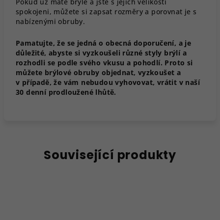
Pokud už máte brýle a jste s jejich velikostí
spokojeni, můžete si zapsat rozměry a porovnat je s
nabízenými obruby.
Pamatujte, že se jedná o obecná doporučení, a je
důležité, abyste si vyzkoušeli různé styly brýlí a
rozhodli se podle svého vkusu a pohodlí. Proto si
můžete brýlové obruby objednat, vyzkoušet a
v případě, že vám nebudou vyhovovat, vrátit v naší
30 denní prodloužené lhůtě.
Související produkty