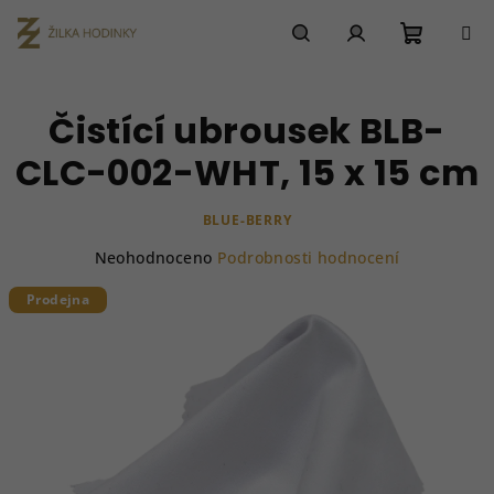
Přejít
na
obsah
Nákupn
Hledat
Přihlášení
Čistící ubrousek BLB-
košík
CLC-002-WHT, 15 x 15 cm
BLUE-BERRY
Průměrné
Neohodnoceno
Podrobnosti hodnocení
hodnocení
produktu
Prodejna
je
0,0
z
5
hvězdiček.