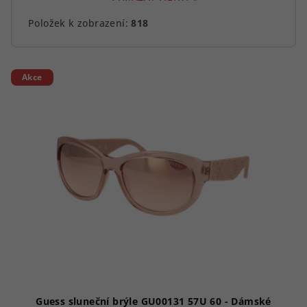
Položek k zobrazení:
818
V
Akce
ý
p
i
s
p
r
o
d
u
k
t
ů
Guess sluneční brýle GU00131 57U 60 - Dámské