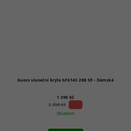
Guess sluneční brýle GF6143 28B 59 - Dámské
1 390 Kč
41 %)
2 390 Kč
(–
Skladem