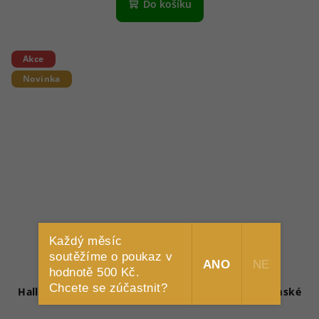
Do košíku
Akce
Novinka
Každý měsíc
soutěžíme o poukaz v
ANO
NE
hodnotě 500 Kč.
Chcete se zúčastnit?
Hally & Son sluneční brýle HS865V02S 02S 48 - Dámské