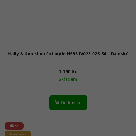
Hally & Son sluneční brýle HS931V02S 02S 54 - Dámské
1 190 Kč
Skladem
Do košíku
Akce
Novinka