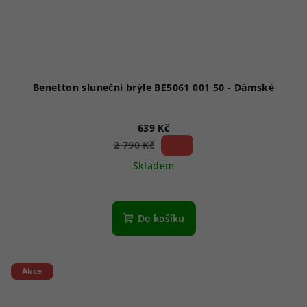
Benetton sluneční brýle BE5061 001 50 - Dámské
639 Kč
77 %)
2 790 Kč
(–
Skladem
Do košíku
Akce