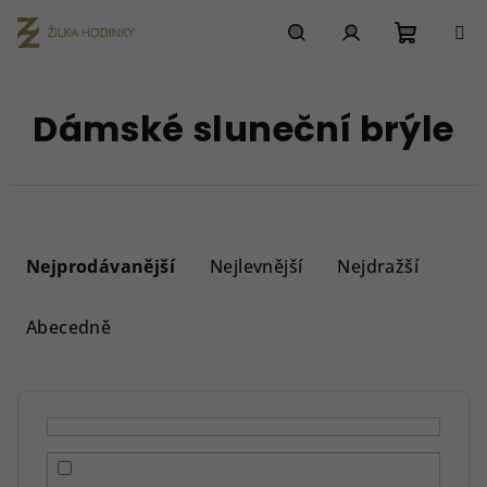
Přejít
na
obsah
Nákupn
Hledat
Přihlášení
Dámské sluneční brýle
košík
Ř
a
Nejprodávanější
Nejlevnější
Nejdražší
z
e
Abecedně
n
í
p
r
o