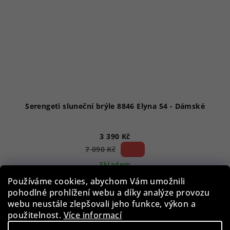
Serengeti sluneční brýle 8846 Elyna 54 - Dámské
3 390 Kč
52 %)
7 090 Kč
(–
Skladem
Používáme cookies, abychom Vám umožnili
pohodlné prohlížení webu a díky analýze provozu
webu neustále zlepšovali jeho funkce, výkon a
Do košíku
použitelnost.
Více informací