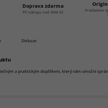
Origin
Doprava zdarma
Prodáváme vý
k
Při nákupu nad 3000 Kč
y
Diskuze
duktu
tečným a praktickým doplňkem, který vám umožní správn