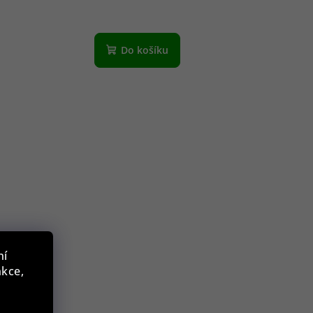
Do košíku
ní
nkce,