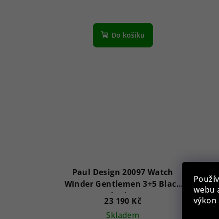
Do košíku
Paul Design 20097 Watch
Pa
Použív
Winder Gentlemen 3+5 Black
webu a
Shadow
výkon 
23 190 Kč
Skladem