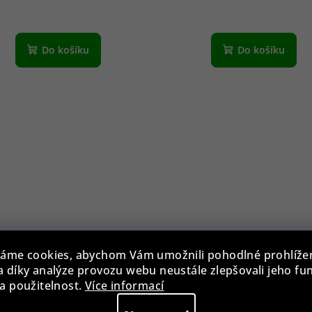
Do košíku
Do košíku
ul Design 20119 Watch
áme cookies, abychom Vám umožnili pohodlné prohlíže
Winder Gentlemen 4
 díky analýze provozu webu neustále zlepšovali jeho fu
Macassar
a použitelnost.
Více informací
34 890 Kč
Skladem