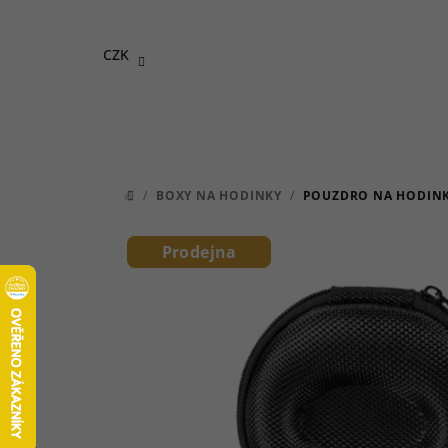
Přejít
na
CZK
obsah
/
BOXY NA HODINKY
/
POUZDRO NA HODINK
DOMŮ
Prodejna