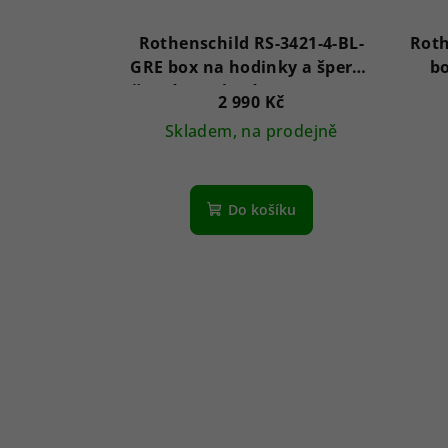
Rothenschild RS-3421-4-BL-
Roth
GRE box na hodinky a šperky
bo
černý se zeleným sametem +
2 990 Kč
šuplík
Skladem, na prodejně
Do košíku