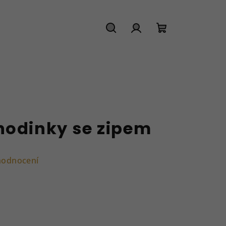
Hledat
Přihlášení
Nákupní
košík
hodinky se zipem
hodnocení