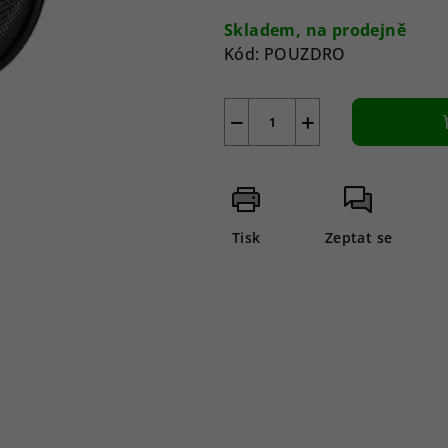
5
cena:
Skladem, na prodejně
hvězdiček.
Kód:
POUZDRO
−
+
Tisk
Zeptat se