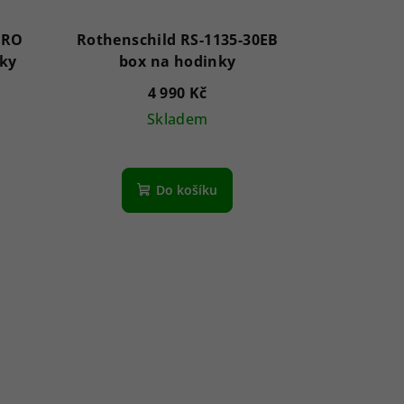
8RO
Rothenschild RS-1135-30EB
rky
box na hodinky
4 990 Kč
Skladem
Do košíku