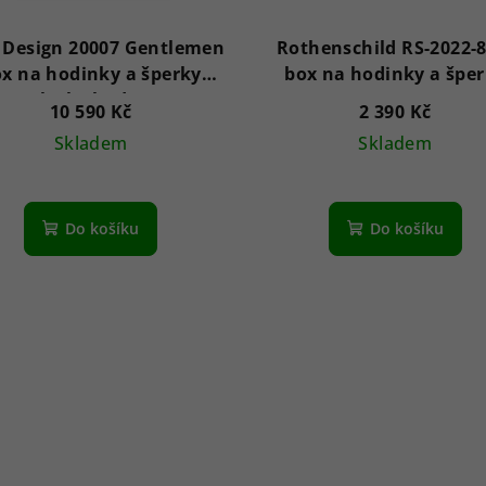
 Design 20007 Gentlemen
Rothenschild RS-2022-
x na hodinky a šperky
box na hodinky a špe
Black Shadow
10 590 Kč
2 390 Kč
Skladem
Skladem
Do košíku
Do košíku