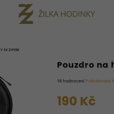
Y SE ZIPEM
Pouzdro na 
Průměrné
18 hodnocení
Podrobnosti 
hodnocení
produktu
190 Kč
je
4,8
z
Měrná