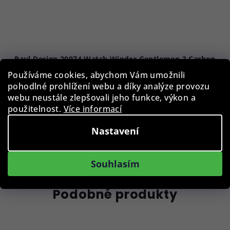
Paul Design 20074 Watch Winder Gentlemen 3 Carbon
Používáme cookies, abychom Vám umožnili
pohodlné prohlížení webu a díky analýze provozu
13 890 Kč
webu neustále zlepšovali jeho funkce, výkon a
Skladem
použitelnost.
Více informací
Nastavení
Do košíku
Souhlasím
Podobné produkty