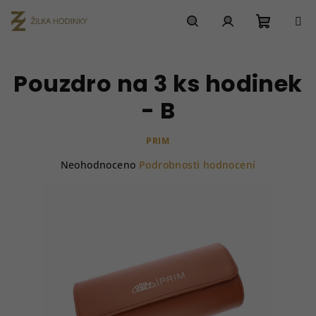
Přejít
na
obsah
Nákupn
Hledat
Přihlášení
Pouzdro na 3 ks hodinek
košík
- B
PRIM
Průměrné
Neohodnoceno
Podrobnosti hodnocení
hodnocení
produktu
je
0,0
z
5
hvězdiček.