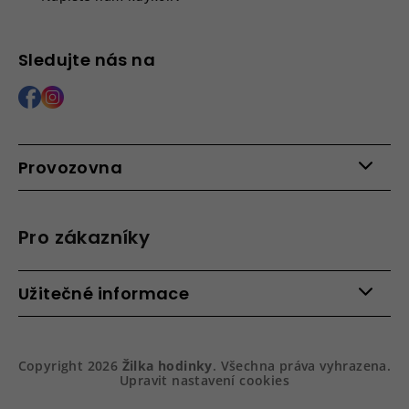
Sledujte nás na
Provozovna
Po - Pá: 9:00 - 15:00
Roháčova 639, 390 02 Tábor
Pro zákazníky
Více informací >
Kontakty
Užitečné informace
Věrnostní program
Bezpečená platba
Doprava a platba
Hodnocení obchodu
Slovník pojmů
Jak zboží balíme
Copyright 2026
Žilka hodinky
. Všechna práva vyhrazena.
Obchodní podmínky
Dárkové balení hodinek
Upravit nastavení cookies
Vrácení a reklamace
Gravírování