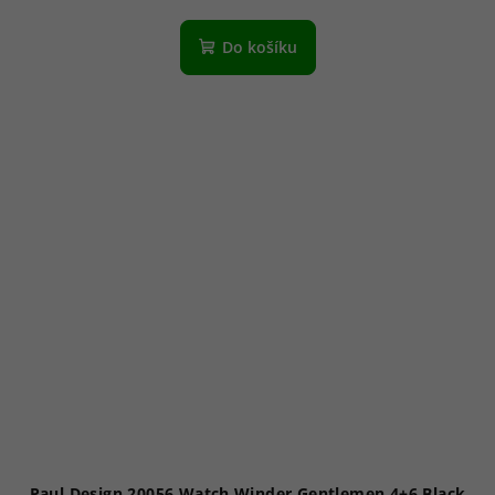
Do košíku
Paul Design 20056 Watch Winder Gentlemen 4+6 Black