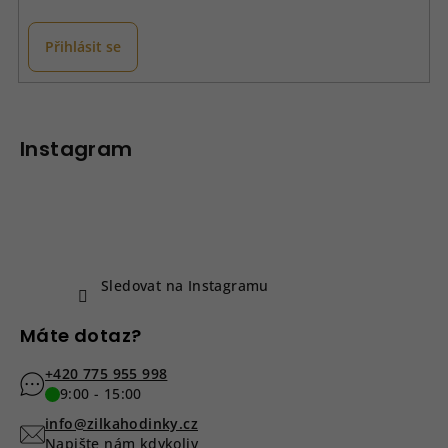
Přihlásit se
Z
á
p
Instagram
a
t
í
Sledovat na Instagramu
Máte dotaz?
+420 775 955 998
9:00 - 15:00
info@zilkahodinky.cz
Napište nám kdykoliv