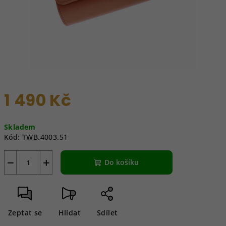
1 490 Kč
Měrná
Skladem
cena:
Kód:
TWB.4003.51
−
+
Do košíku
Zeptat se
Hlídat
Sdílet