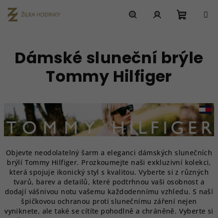
Přejít
na
obsah
Nákupn
Hledat
Přihlášení
Dámské sluneční brýle
košík
Tommy Hilfiger
Objevte neodolatelný šarm a eleganci dámských slunečních
brýlí Tommy Hilfiger. Prozkoumejte naši exkluzivní kolekci,
která spojuje ikonický styl s kvalitou. Vyberte si z různých
tvarů, barev a detailů, které podtrhnou vaši osobnost a
dodají vášnivou notu vašemu každodennímu vzhledu. S naší
špičkovou ochranou proti slunečnímu záření nejen
vyniknete, ale také se cítíte pohodlně a chráněně. Vyberte si