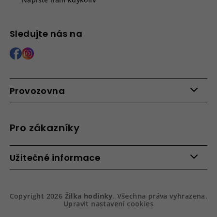
Sledujte nás na
Provozovna
Po - Pá: 9:00 - 15:00
Roháčova 639, 390 02 Tábor
Pro zákazníky
Více informací >
Kontakty
Užitečné informace
Věrnostní program
Bezpečená platba
Doprava a platba
Hodnocení obchodu
Slovník pojmů
Jak zboží balíme
Copyright 2026
Žilka hodinky
. Všechna práva vyhrazena.
Obchodní podmínky
Dárkové balení hodinek
Upravit nastavení cookies
Vrácení a reklamace
Gravírování