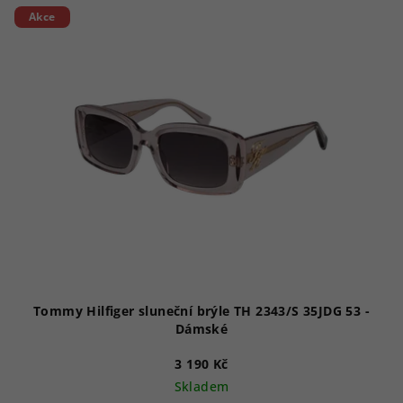
V
Akce
ý
p
i
s
p
r
o
d
u
k
t
ů
Tommy Hilfiger sluneční brýle TH 2343/S 35JDG 53 -
Dámské
3 190 Kč
Skladem