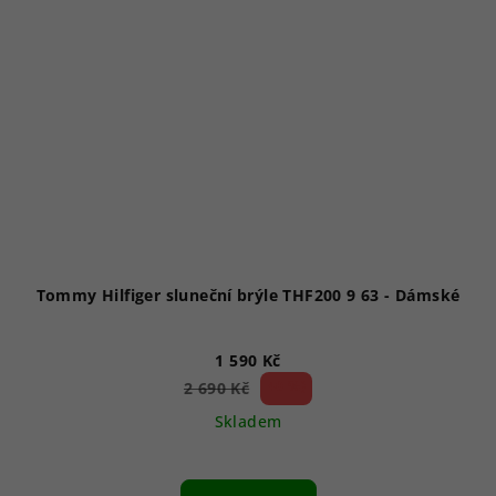
Tommy Hilfiger sluneční brýle THF200 9 63 - Dámské
1 590 Kč
40 %)
2 690 Kč
(–
Skladem