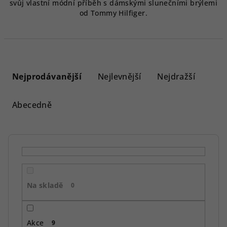
svůj vlastní módní příběh s dámskými slunečními brýlemi
od Tommy Hilfiger.
Ř
a
Nejprodávanější
Nejlevnější
Nejdražší
z
e
Abecedně
n
í
p
r
o
Na skladě
d
0
u
k
Akce
9