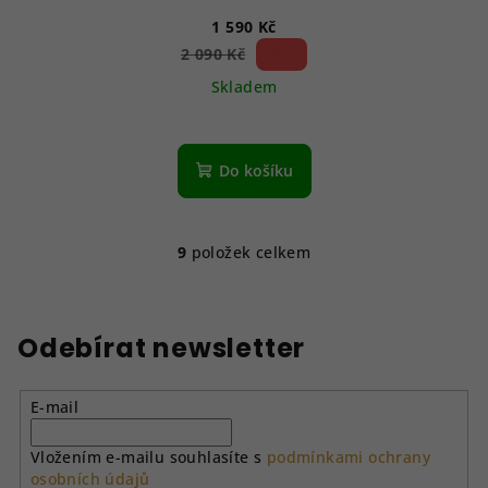
1 590 Kč
23 %)
2 090 Kč
(–
Skladem
Do košíku
9
položek celkem
O
v
l
á
Odebírat newsletter
d
a
E-mail
c
í
Vložením e-mailu souhlasíte s
podmínkami ochrany
p
osobních údajů