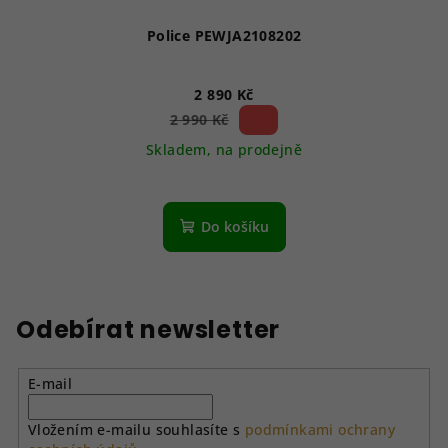
Police PEWJA2108202
2 890 Kč
3 %)
2 990 Kč
(–
Skladem, na prodejně
Do košíku
Odebírat newsletter
E-mail
Vložením e-mailu souhlasíte s
podmínkami ochrany