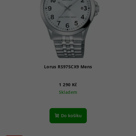
Lorus RS975CX9 Mens
1 290 Kč
Skladem
Průměrné
hodnocení
produktu
Do košíku
je
5,0
z