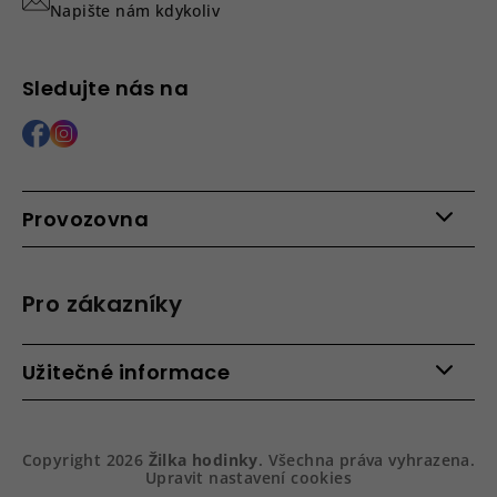
Napište nám kdykoliv
Sledujte nás na
Provozovna
Po - Pá: 9:00 - 15:00
Roháčova 639, 390 02 Tábor
Pro zákazníky
Více informací >
Kontakty
Užitečné informace
Věrnostní program
Bezpečená platba
Doprava a platba
Hodnocení obchodu
Slovník pojmů
Jak zboží balíme
Copyright 2026
Žilka hodinky
. Všechna práva vyhrazena.
Obchodní podmínky
Dárkové balení hodinek
Upravit nastavení cookies
Vrácení a reklamace
Gravírování