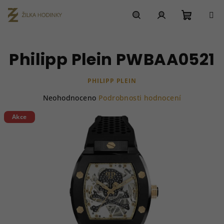
Přejít
na
obsah
Nákupn
Hledat
Přihlášení
Philipp Plein PWBAA0521
košík
PHILIPP PLEIN
Průměrné
Neohodnoceno
Podrobnosti hodnocení
hodnocení
produktu
Akce
je
0,0
z
5
hvězdiček.