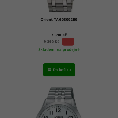
Orient TAG03002B0
7 390 Kč
21 %)
9 390 Kč
(–
Skladem, na prodejně
Do košíku