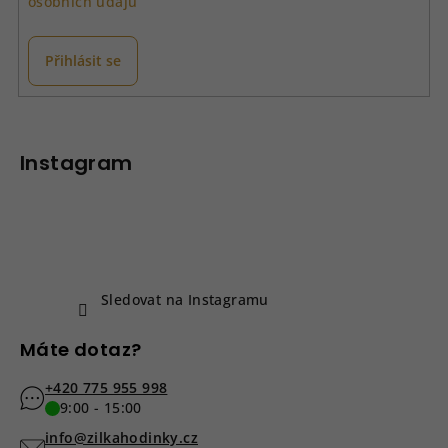
osobních údajů
Přihlásit se
Z
á
p
Instagram
a
t
í
Sledovat na Instagramu
Máte dotaz?
+420 775 955 998
9:00 - 15:00
info@zilkahodinky.cz