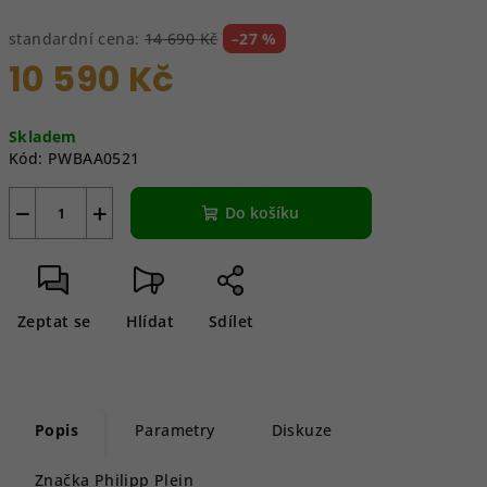
standardní cena:
14 690 Kč
–27 %
10 590 Kč
Měrná
Skladem
cena:
Kód:
PWBAA0521
−
+
Do košíku
Zeptat se
Hlídat
Sdílet
Popis
Parametry
Diskuze
Značka
Philipp Plein