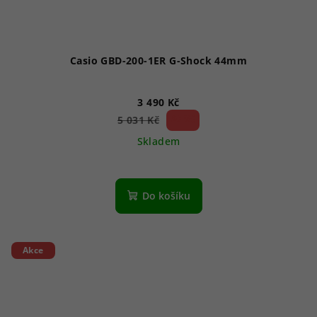
Casio GBD-200-1ER G-Shock 44mm
3 490 Kč
30 %)
5 031 Kč
(–
Skladem
Do košíku
Akce