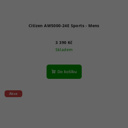
Citizen AW5000-24E Sports - Mens
3 390 Kč
Skladem
Průměrné
hodnocení
produktu
Do košíku
je
5,0
z
5
Akce
hvězdiček.