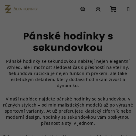
Přejít
na
obsah
Nákupn
Hledat
Přihlášení
Pánské hodinky s
košík
sekundovkou
Pánské hodinky se sekundovkou nabízejí nejen elegantní
vzhled, ale i možnost sledovat čas s přesností na vteřiny.
Sekundová ručička je nejen funkčním prvkem, ale také
estetickým detailem, který dodává hodinkám živost a
dynamiku.
V naší nabídce najdete pánské hodinky se sekundovkou v
různých stylech – od minimalistických modelů až po výrazné
sportovní varianty. Ať už preferujete klasický ciferník nebo
moderní design, hodinky se sekundovkou vám poskytnou
přesnost a styl v jednom.