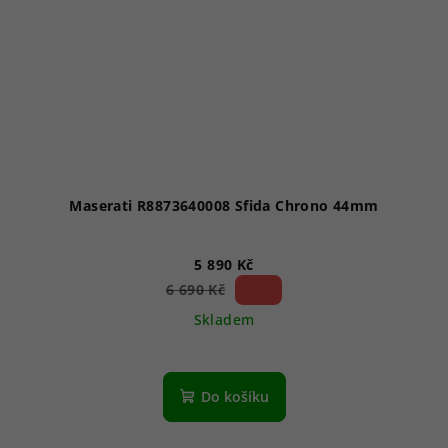
Maserati R8873640008 Sfida Chrono 44mm
5 890 Kč
11 %)
6 690 Kč
(–
Skladem
Do košíku