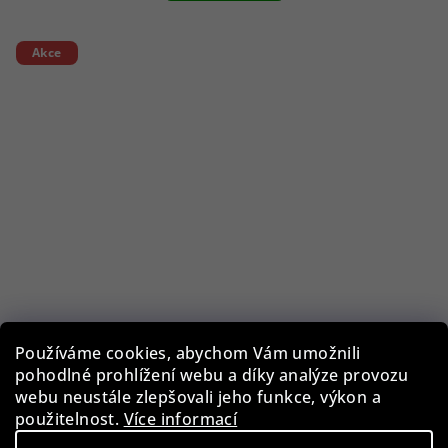
Akce
Používáme cookies, abychom Vám umožnili
pohodlné prohlížení webu a díky analýze provozu
Zeppelin 7680MB2 100 Years Zeppelin Chronograph
webu neustále zlepšovali jeho funkce, výkon a
43mm 5ATM
použitelnost.
Více informací
7 790 Kč