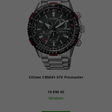
Citizen CB5001-57E Promaster
10 890 Kč
Skladem
Průměrné
hodnocení