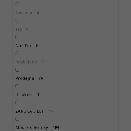
t
ů
Novinka
0
Tip
0
Náš Tip
9
Rozbaleno
0
Prodejna
76
II. jakost
1
ZÁRUKA 5 LET
58
Modré ciferníky
494