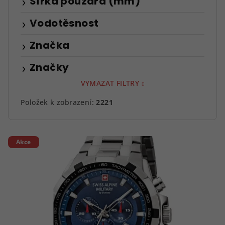
Šířka pouzdra (mm)
Vodotěsnost
Značka
Značky
VYMAZAT FILTRY
Položek k zobrazení:
2221
V
Akce
ý
p
i
s
p
r