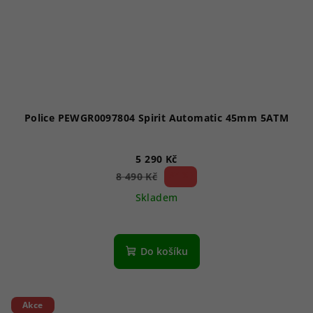
Police PEWGR0097804 Spirit Automatic 45mm 5ATM
5 290 Kč
37 %)
8 490 Kč
(–
Skladem
Do košíku
Akce