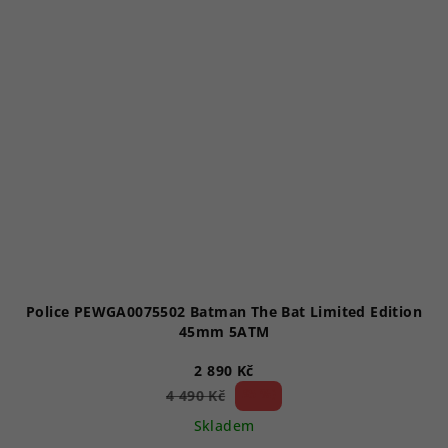
hvězdiček.
Police PEWGA0075502 Batman The Bat Limited Edition
45mm 5ATM
2 890 Kč
35 %)
4 490 Kč
(–
Skladem