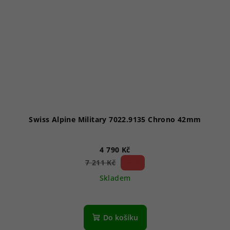
Swiss Alpine Military 7022.9135 Chrono 42mm
4 790 Kč
33 %)
7 211 Kč
(–
Skladem
Do košíku