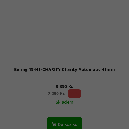
Bering 19441-CHARITY Charity Automatic 41mm
3 890 Kč
46 %)
7 290 Kč
(–
Skladem
Do košíku