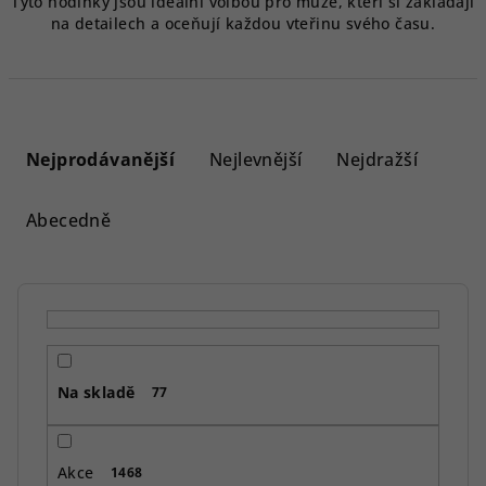
Tyto hodinky jsou ideální volbou pro muže, kteří si zakládají
na detailech a oceňují každou vteřinu svého času.
Ř
a
Nejprodávanější
Nejlevnější
Nejdražší
z
e
Abecedně
n
í
p
r
o
Na skladě
d
77
u
k
Akce
1468