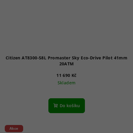
Citizen AT8300-58L Promaster Sky Eco-Drive Pilot 41mm
20ATM
11 690 Kč
Skladem
Průměrné
hodnocení
produktu
Do košíku
je
5,0
z
5
Akce