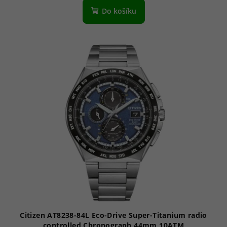
produktu
Do košíku
je
3,7
z
5
hvězdiček.
Citizen AT8238-84L Eco-Drive Super-Titanium radio
controlled Chronograph 44mm 10ATM