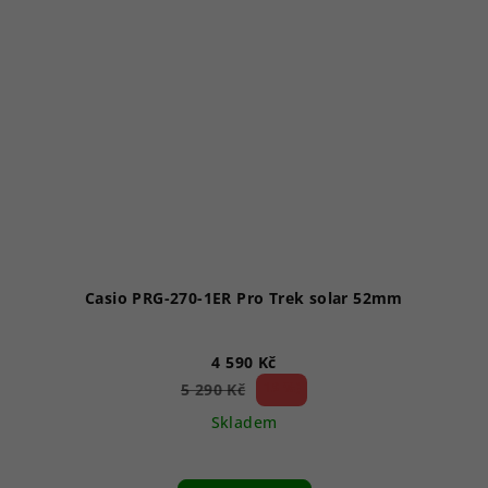
Casio PRG-270-1ER Pro Trek solar 52mm
4 590 Kč
13 %)
5 290 Kč
(–
Skladem