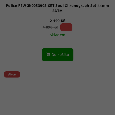
Police PEWGK0053903-SET Soul Chronograph Set 44mm
5ATM
2 190 Kč
55 %)
4 890 Kč
(–
Skladem
Do košíku
Akce