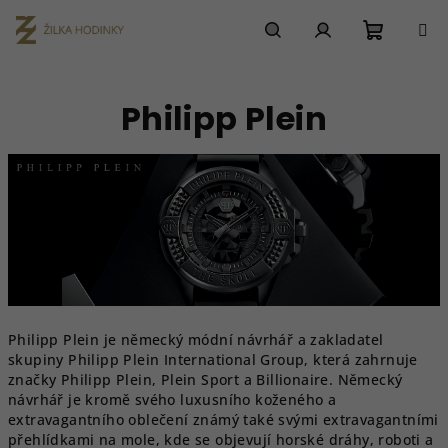
Přejít
na
obsah
Nákupn
Hledat
Přihlášení
Philipp Plein
košík
Philipp Plein je německý módní návrhář a zakladatel
skupiny Philipp Plein International Group, která zahrnuje
značky Philipp Plein, Plein Sport a Billionaire. Německý
návrhář je kromě svého luxusního koženého a
extravagantního oblečení známý také svými extravagantními
přehlídkami na mole, kde se objevují horské dráhy, roboti a