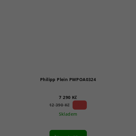
Philipp Plein PWPOA0324
7 290 Kč
41 %)
12 390 Kč
(–
Skladem