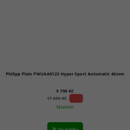
Philipp Plein PWUAA0123 Hyper Sport Automatic 46mm
9 790 Kč
44 %)
17 690 Kč
(–
Skladem
Do košíku