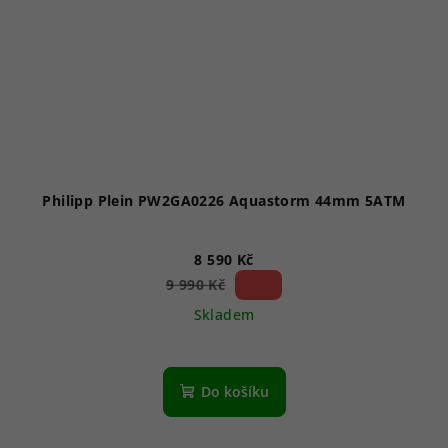
Philipp Plein PW2GA0226 Aquastorm 44mm 5ATM
8 590 Kč
14 %)
9 990 Kč
(–
Skladem
Do košíku