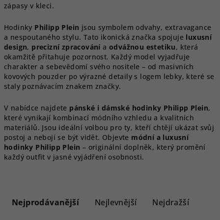
zápasy v kleci.
Hodinky
Philipp Plein
jsou symbolem odvahy, extravagance
a nespoutaného stylu. Tato ikonická značka spojuje
luxusní
design
,
precizní zpracování
a
odvážnou estetiku
, která
okamžitě přitahuje pozornost. Každý model vyjadřuje
charakter a sebevědomí svého nositele – od masivních
kovových pouzder po výrazné detaily s logem lebky, které se
staly poznávacím znakem značky.
V nabídce najdete
pánské i dámské hodinky Philipp Plein
,
které vynikají kombinací módního vzhledu a kvalitních
materiálů. Jsou ideální volbou pro ty, kteří chtějí ukázat svůj
postoj a nebojí se být vidět. Objevte
módní a luxusní
hodinky Philipp Plein
– originální doplněk, který promění
každý outfit v jasné vyjádření osobnosti.
Ř
a
Nejprodávanější
Nejlevnější
Nejdražší
z