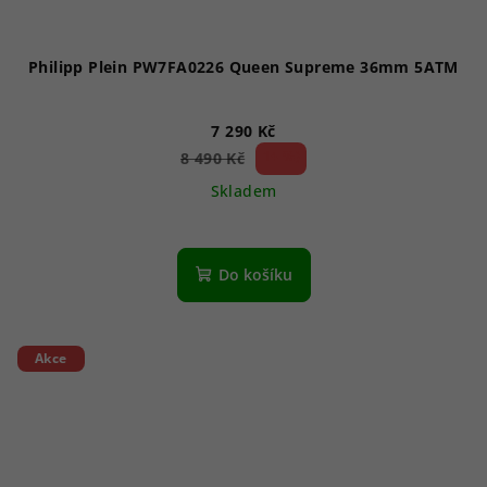
Philipp Plein PW7FA0226 Queen Supreme 36mm 5ATM
7 290 Kč
14 %)
8 490 Kč
(–
Skladem
Do košíku
Akce