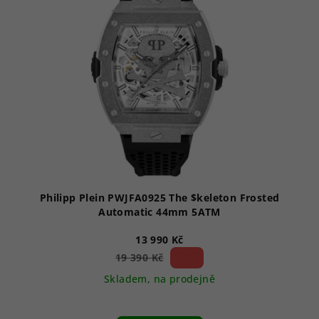
Philipp Plein PWJFA0925 The $keleton Frosted
Automatic 44mm 5ATM
13 990 Kč
27 %)
19 390 Kč
(–
Skladem, na prodejně