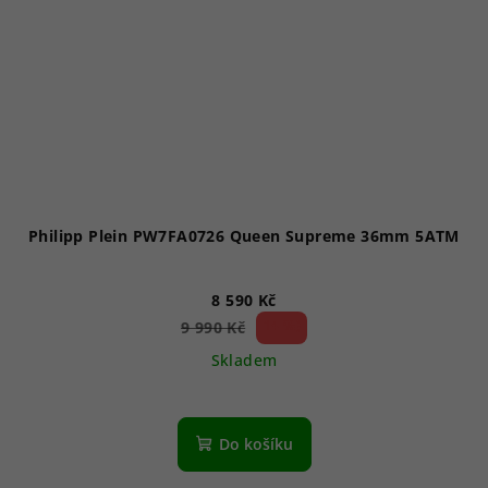
Philipp Plein PW7FA0726 Queen Supreme 36mm 5ATM
8 590 Kč
14 %)
9 990 Kč
(–
Skladem
Do košíku