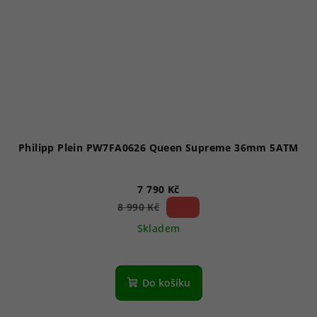
Philipp Plein PW7FA0626 Queen Supreme 36mm 5ATM
7 790 Kč
13 %)
8 990 Kč
(–
Skladem
Do košíku