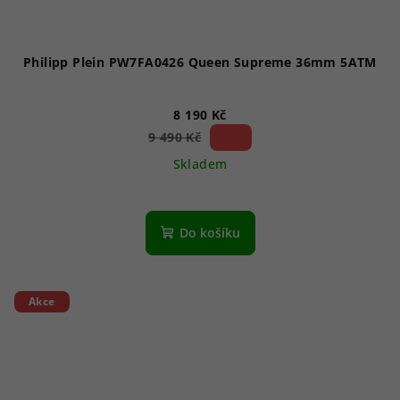
Philipp Plein PW7FA0426 Queen Supreme 36mm 5ATM
8 190 Kč
13 %)
9 490 Kč
(–
Skladem
Do košíku
Akce