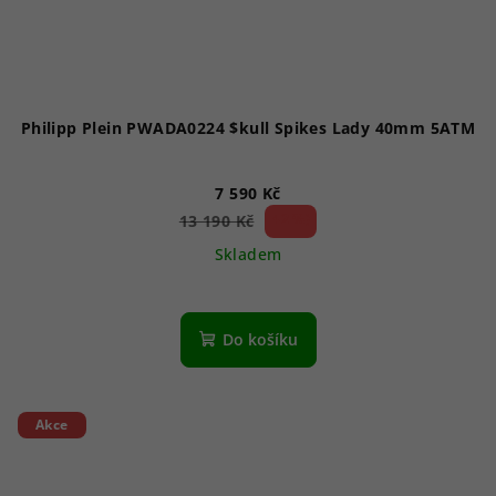
Philipp Plein PWADA0224 $kull Spikes Lady 40mm 5ATM
7 590 Kč
42 %)
13 190 Kč
(–
Skladem
Do košíku
Akce