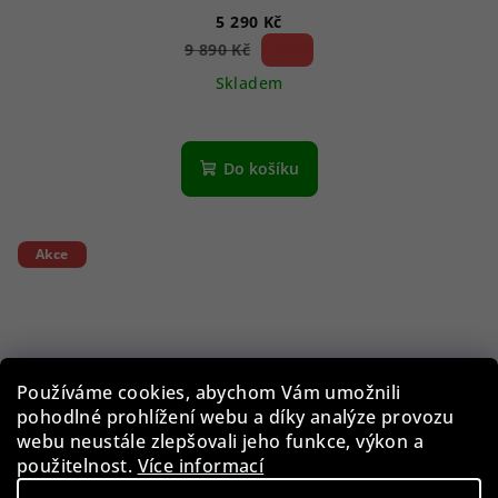
5 290 Kč
46 %)
9 890 Kč
(–
Skladem
Průměrné
hodnocení
produktu
Do košíku
je
5,0
z
5
Akce
hvězdiček.
Používáme cookies, abychom Vám umožnili
pohodlné prohlížení webu a díky analýze provozu
webu neustále zlepšovali jeho funkce, výkon a
použitelnost.
Více informací