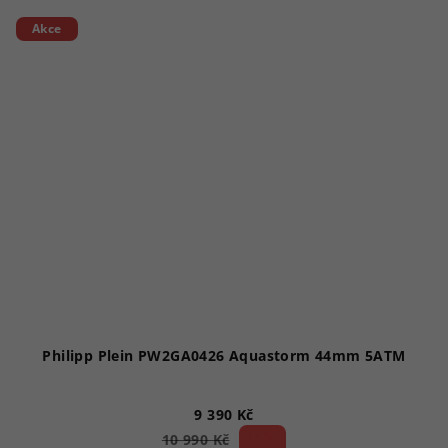
Akce
Philipp Plein PW2GA0426 Aquastorm 44mm 5ATM
9 390 Kč
14 %)
10 990 Kč
(–