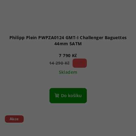
Philipp Plein PWPZA0124 GMT-I Challenger Baguettes
44mm 5ATM
7 790 Kč
45 %)
14 290 Kč
(–
Skladem
Do košíku
Akce