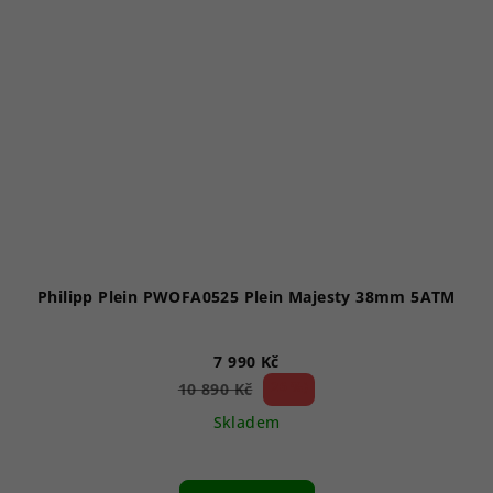
Philipp Plein PWOFA0525 Plein Majesty 38mm 5ATM
7 990 Kč
26 %)
10 890 Kč
(–
Skladem