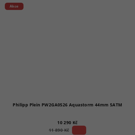
Akce
Philipp Plein PW2GA0526 Aquastorm 44mm 5ATM
10 290 Kč
13 %)
11 890 Kč
(–