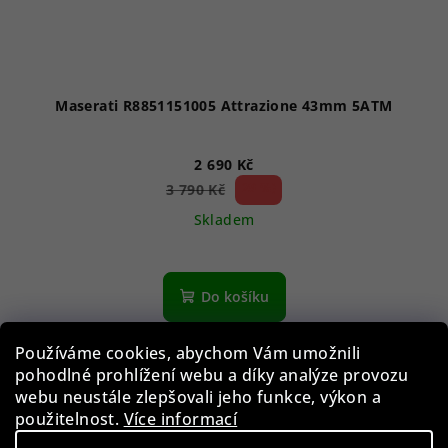
Maserati R8851151005 Attrazione 43mm 5ATM
2 690 Kč
29 %)
3 790 Kč
(–
Skladem
Do košíku
Používáme cookies, abychom Vám umožnili
pohodlné prohlížení webu a díky analýze provozu
ZÁRUKA 5 LET
webu neustále zlepšovali jeho funkce, výkon a
použitelnost.
Více informací