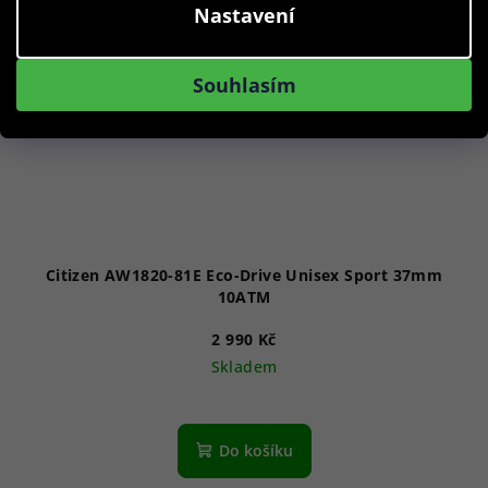
Nastavení
Souhlasím
Citizen AW1820-81E Eco-Drive Unisex Sport 37mm
10ATM
2 990 Kč
Skladem
Průměrné
hodnocení
produktu
Do košíku
je