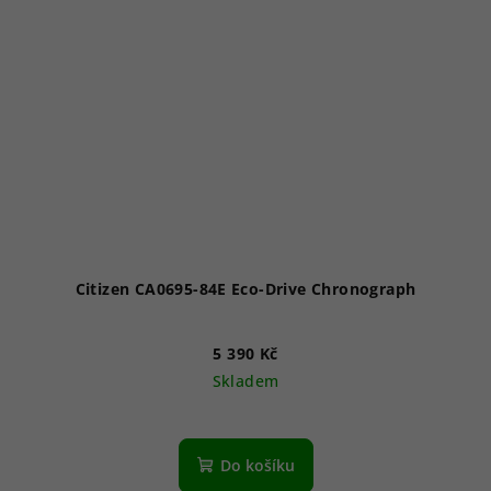
Citizen CA0695-84E Eco-Drive Chronograph
5 390 Kč
Skladem
Průměrné
hodnocení
produktu
Do košíku
je