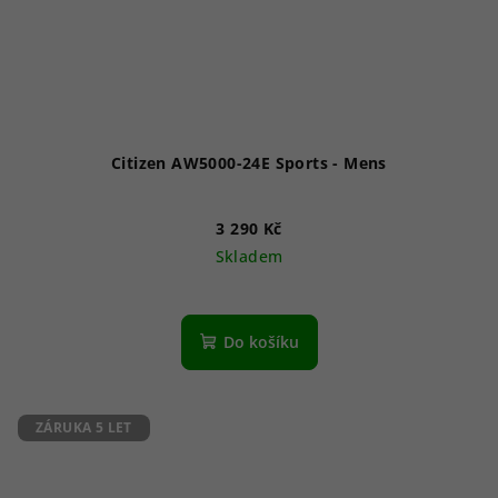
Citizen AW5000-24E Sports - Mens
3 290 Kč
Skladem
Průměrné
hodnocení
produktu
Do košíku
je
5,0
z
5
ZÁRUKA 5 LET
hvězdiček.