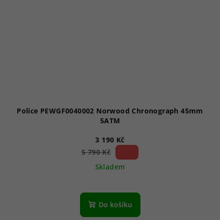
Police PEWGF0040002 Norwood Chronograph 45mm
5ATM
3 190 Kč
44 %)
5 790 Kč
(–
Skladem
Do košíku