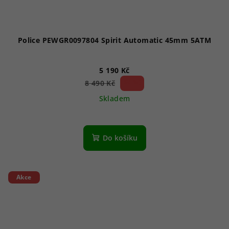
Police PEWGR0097804 Spirit Automatic 45mm 5ATM
5 190 Kč
38 %)
8 490 Kč
(–
Skladem
Do košíku
Akce