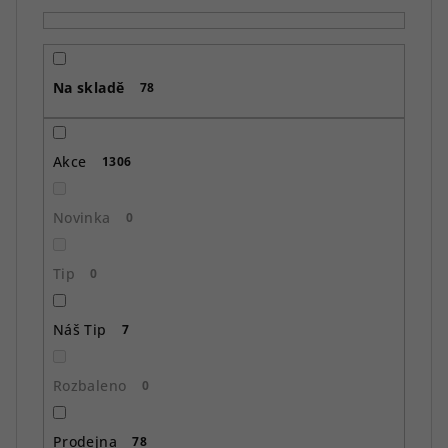
p
r
o
Na skladě
d
78
u
k
Akce
1306
t
ů
Novinka
0
Tip
0
Náš Tip
7
Rozbaleno
0
Prodejna
78