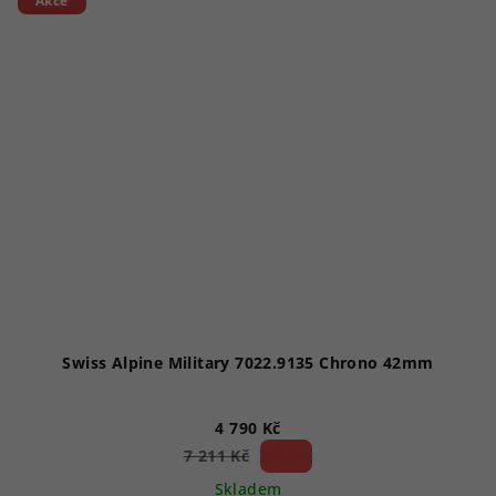
Akce
Swiss Alpine Military 7022.9135 Chrono 42mm
4 790 Kč
33 %)
7 211 Kč
(–
Skladem