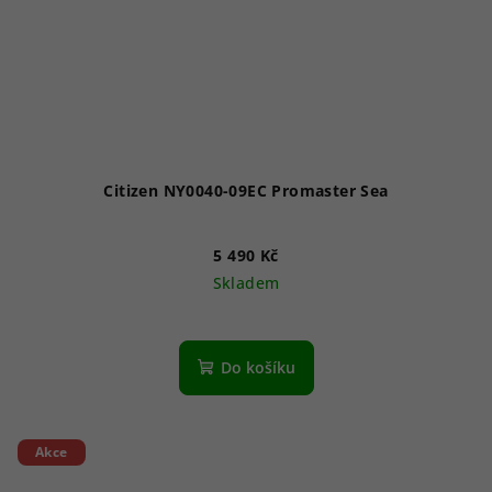
Citizen NY0040-09EC Promaster Sea
5 490 Kč
Skladem
Průměrné
hodnocení
produktu
Do košíku
je
5,0
z
5
Akce
hvězdiček.