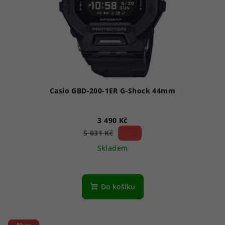
Casio GBD-200-1ER G-Shock 44mm
3 490 Kč
30 %)
5 031 Kč
(–
Skladem
Do košíku