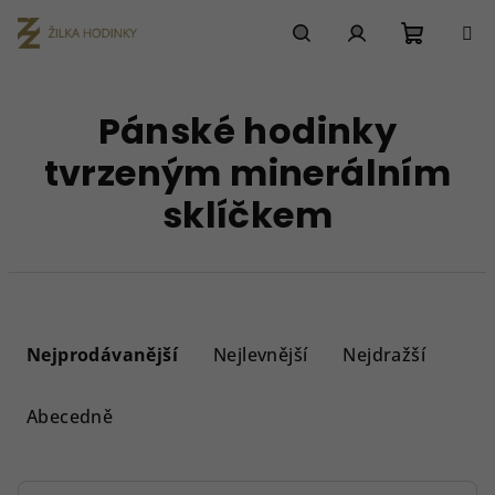
Přejít
na
obsah
Nákupn
Hledat
Přihlášení
Pánské hodinky
košík
tvrzeným minerálním
sklíčkem
Ř
a
Nejprodávanější
Nejlevnější
Nejdražší
z
e
Abecedně
n
í