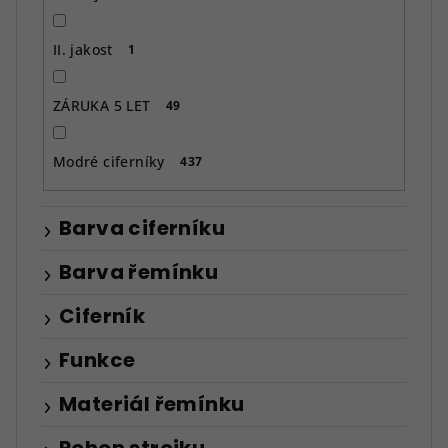
II. jakost
1
ZÁRUKA 5 LET
49
Modré ciferníky
437
Barva ciferníku
Barva řemínku
Ciferník
Funkce
Materiál řemínku