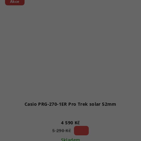
5
Akce
hvězdiček.
Casio PRG-270-1ER Pro Trek solar 52mm
4 590 Kč
13 %)
5 290 Kč
(–
Skladem