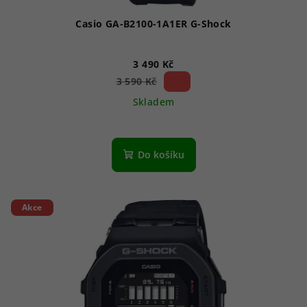
Casio GA-B2100-1A1ER G-Shock
3 490 Kč
2 %)
3 590 Kč
(–
Skladem
Do košíku
Akce