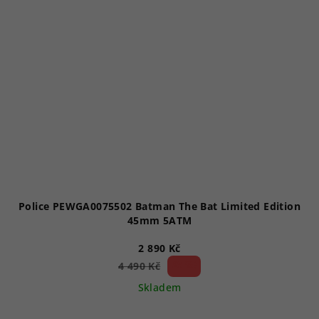
Police PEWGA0075502 Batman The Bat Limited Edition
45mm 5ATM
2 890 Kč
35 %)
4 490 Kč
(–
Skladem