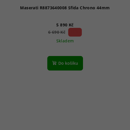
Maserati R8873640008 Sfida Chrono 44mm
5 890 Kč
11 %)
6 690 Kč
(–
Skladem
Do košíku