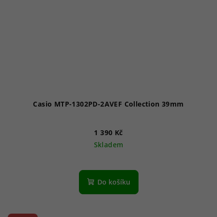
Casio MTP-1302PD-2AVEF Collection 39mm
1 390 Kč
Skladem
Průměrné
hodnocení
produktu
Do košíku
je
5,0
z