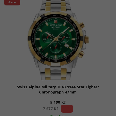
Akce
ý
p
i
s
p
r
o
d
u
k
t
ů
Swiss Alpine Military 7043.9144 Star Fighter
Chronograph 47mm
5 190 Kč
32 %)
7 677 Kč
(–