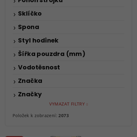
Pohon strojku
Sklíčko
Spona
Styl hodinek
Šířka pouzdra (mm)
Vodotěsnost
Značka
Značky
VYMAZAT FILTRY
Položek k zobrazení:
2073
V