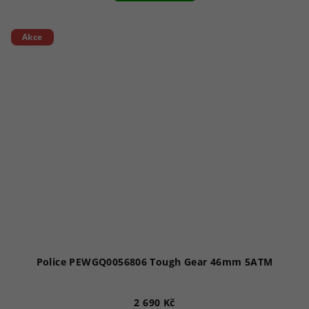
5,0
z
5
Akce
hvězdiček.
Police PEWGQ0056806 Tough Gear 46mm 5ATM
2 690 Kč