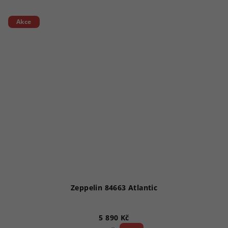
5,0
z
5
Akce
hvězdiček.
Zeppelin 84663 Atlantic
5 890 Kč