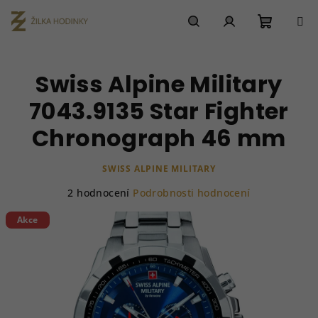
Přejít
na
obsah
Nákupn
Hledat
Přihlášení
Swiss Alpine Military
košík
7043.9135 Star Fighter
Chronograph 46 mm
SWISS ALPINE MILITARY
Průměrné
2 hodnocení
Podrobnosti hodnocení
hodnocení
produktu
Akce
je
5,0
z
5
hvězdiček.