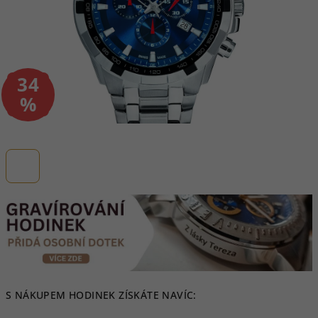
34
–
%
S NÁKUPEM HODINEK ZÍSKÁTE NAVÍC: