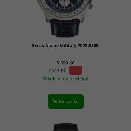
Swiss Alpine Military 7078.9535
5 690 Kč
21 %)
7 211 Kč
(–
Skladem, na prodejně
Průměrné
hodnocení
produktu
Do košíku
je
5,0
z
5
hvězdiček.