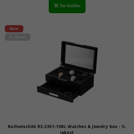
Do košíku
Akce
II. jakost
Rothenschild RS-2351-10BL Watches & jewelry box - II.
jakost