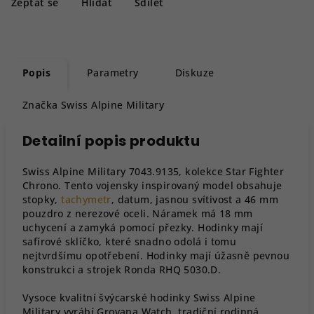
Zeptat se
Hlídat
Sdílet
Popis
Parametry
Diskuze
Značka
Swiss Alpine Military
Detailní popis produktu
Swiss Alpine Military 7043.9135, kolekce Star Fighter
Chrono. Tento vojensky inspirovaný model obsahuje
stopky,
tachymetr
, datum, jasnou svítivost a 46 mm
pouzdro z nerezové oceli. Náramek má 18 mm
uchycení a zamyká pomocí přezky. Hodinky mají
safírové sklíčko, které snadno odolá i tomu
nejtvrdšímu opotřebení. Hodinky mají úžasně pevnou
konstrukci a strojek Ronda RHQ 5030.D.
Vysoce kvalitní švýcarské hodinky Swiss Alpine
Military vyrábí Grovana Watch, tradiční rodinná