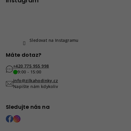
p
Instagram
a
t
í
Sledovat na Instagramu
Máte dotaz?
+420 775 955 998
9:00 - 15:00
info@zilkahodinky.cz
Napište nám kdykoliv
Sledujte nás na