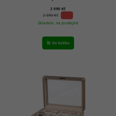
2 090 Kč
19 %)
2 590 Kč
(–
Skladem, na prodejně
Do košíku