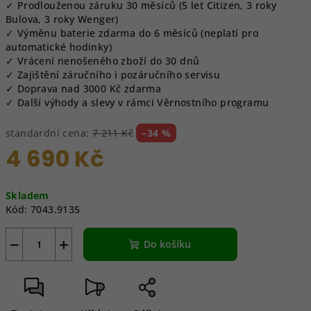
✓ Prodlouženou záruku 30 měsíců (5 let Citizen, 3 roky
Bulova, 3 roky Wenger)
✓ Výměnu baterie zdarma do 6 měsíců (neplatí pro
automatické hodinky)
✓ Vrácení nenošeného zboží do 30 dnů
✓ Zajištění záručního i pozáručního servisu
✓ Doprava nad 3000 Kč zdarma
✓ Další výhody a slevy v rámci Věrnostního programu
standardní cena:
7 211 Kč
–34 %
4 690 Kč
Měrná
Skladem
cena:
Kód:
7043.9135
−
+
Do košíku