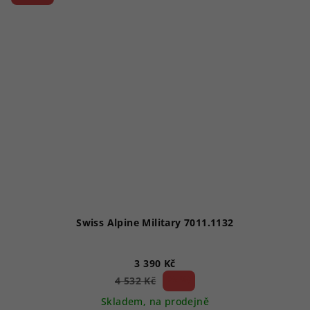
Swiss Alpine Military 7011.1132
3 390 Kč
25 %)
4 532 Kč
(–
Skladem, na prodejně