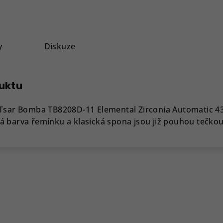
y
Diskuze
duktu
 Tsar Bomba TB8208D-11 Elemental Zirconia Automatic 
 barva řemínku a klasická spona jsou již pouhou tečko