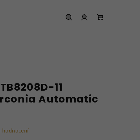
Hledat
Přihlášení
Nákupní
košík
TB8208D-11
irconia Automatic
M
i hodnocení