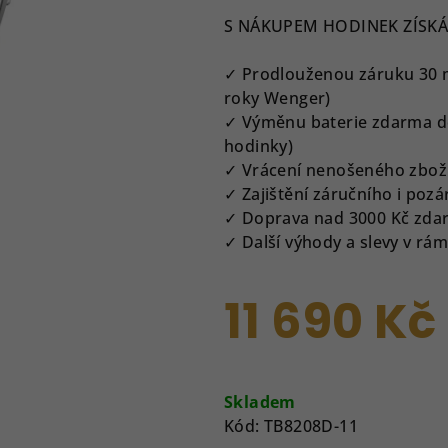
produktu
S NÁKUPEM HODINEK ZÍSKÁ
je
0,0
✓ Prodlouženou záruku 30 měs
z
roky Wenger)
5
✓ Výměnu baterie zdarma do
hvězdiček.
hodinky)
✓ Vrácení nenošeného zbož
✓ Zajištění záručního i pozá
✓ Doprava nad 3000 Kč zda
✓ Další výhody a slevy v r
11 690 Kč
Měrná
cena:
Skladem
Kód:
TB8208D-11