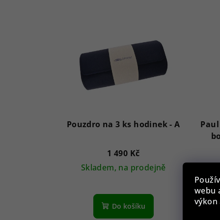
Pouzdro na 3 ks hodinek - A
Paul
bo
1 490 Kč
Skladem, na prodejně
Použív
webu a
výkon 
Do košíku