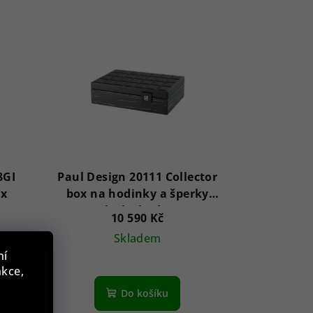
8GI
Paul Design 20111 Collector
ox
box na hodinky a šperky
Black Shadow
10 590 Kč
Skladem
ní
nkce,
Do košíku