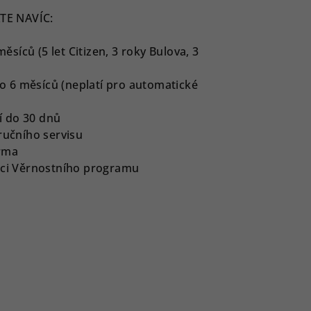
TE NAVÍC:
íců (5 let Citizen, 3 roky Bulova, 3
 6 měsíců (neplatí pro automatické
í do 30 dnů
ručního servisu
rma
ámci Věrnostního programu