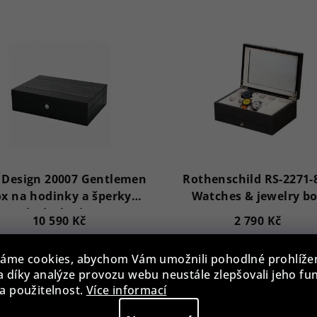
 Design 20007 Gentlemen
Rothenschild RS-2271-
x na hodinky a šperky
Watches & jewelry b
Black Shadow
10 590 Kč
2 790 Kč
Skladem
Skladem
áme cookies, abychom Vám umožnili pohodlné prohlíže
 díky analýze provozu webu neustále zlepšovali jeho fu
a použitelnost.
Více informací
Do košíku
Do košíku