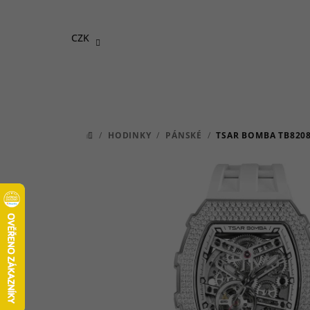
Přejít
na
CZK
obsah
/
HODINKY
/
PÁNSKÉ
/
TSAR BOMBA TB820
DOMŮ