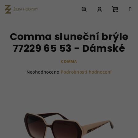
Přejít
na
obsah
Nákupn
Hledat
Přihlášení
Comma sluneční brýle
košík
77229 65 53 - Dámské
COMMA
Průměrné
Neohodnoceno
Podrobnosti hodnocení
hodnocení
produktu
je
0,0
z
5
hvězdiček.