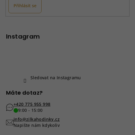
Přihlásit se
Z
á
p
Instagram
a
t
í
Sledovat na Instagramu
Máte dotaz?
+420 775 955 998
9:00 - 15:00
info@zilkahodinky.cz
Napište nám kdykoliv