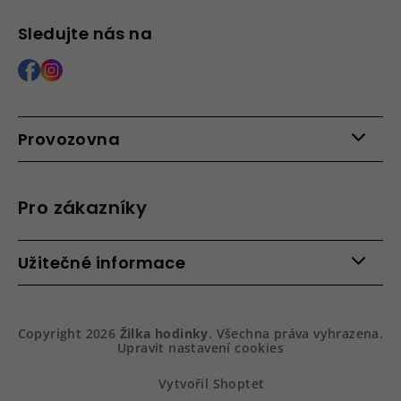
Sledujte nás na
Provozovna
Po - Pá: 9:00 - 15:00
Roháčova 639, 390 02 Tábor
Pro zákazníky
Více informací >
Kontakty
Užitečné informace
Věrnostní program
Bezpečená platba
Doprava a platba
Hodnocení obchodu
Slovník pojmů
Jak zboží balíme
Copyright 2026
Žilka hodinky
. Všechna práva vyhrazena.
Obchodní podmínky
Dárkové balení hodinek
Upravit nastavení cookies
Vrácení a reklamace
Gravírování
Podmínky ochrany osobních údajů
Na prvním místě služby
Vytvořil Shoptet