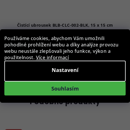
Čistící ubrousek BLB-CLC-002-BLK, 15 x 15 cm
Používáme cookies, abychom Vám umožnili
29 Kč
pohodlné prohlížení webu a díky analýze provozu
Skladem
webu neustále zlepšovali jeho funkce, výkon a
použitelnost.
Více informací
Nastavení
Do košíku
Souhlasím
Podobné produkty