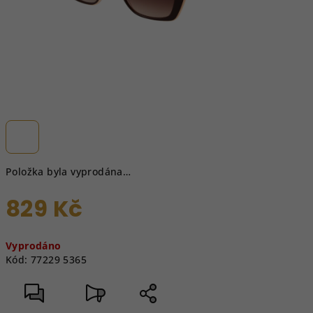
Položka byla vyprodána…
829 Kč
Měrná
Vyprodáno
cena:
Kód:
77229 5365