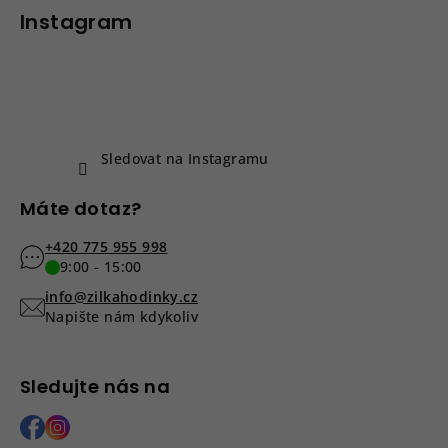
p
Instagram
a
t
í
Sledovat na Instagramu
Máte dotaz?
+420 775 955 998
9:00 - 15:00
info@zilkahodinky.cz
Napište nám kdykoliv
Sledujte nás na