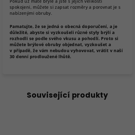
Pokud už máte brýle a jste s jejich velikostí
spokojeni, můžete si zapsat rozměry a porovnat je s
nabízenými obruby.
Pamatujte, že se jedná o obecná doporučení, a je
důležité, abyste si vyzkoušeli různé styly brýlí a
rozhodli se podle svého vkusu a pohodlí. Proto si
můžete brýlové obruby objednat, vyzkoušet a
v případě, že vám nebudou vyhovovat, vrátit v naší
30 denní prodloužené lhůtě.
Související produkty