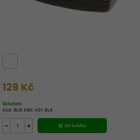
129 Kč
Měrná
Skladem
cena:
Kód:
BLB-EWC-001-BLK
−
+
Do košíku