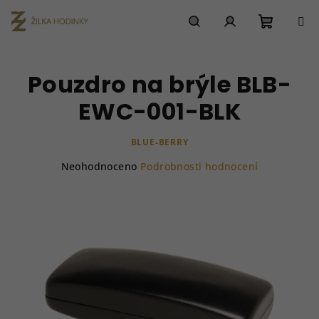
Přejít
na
obsah
Nákupn
Hledat
Přihlášení
Pouzdro na brýle BLB-
košík
EWC-001-BLK
BLUE-BERRY
Průměrné
Neohodnoceno
Podrobnosti hodnocení
hodnocení
produktu
je
0,0
z
5
hvězdiček.