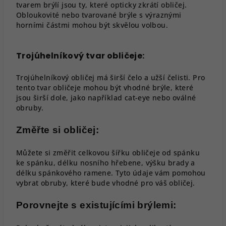
tvarem brýlí jsou ty, které opticky zkrátí obličej.
Obloukovité nebo tvarované brýle s výraznými
horními částmi mohou být skvělou volbou.
Trojúhelníkový tvar obličeje:
Trojúhelníkový obličej má širší čelo a užší čelisti. Pro
tento tvar obličeje mohou být vhodné brýle, které
jsou širší dole, jako například cat-eye nebo oválné
obruby.
Změřte si obličej:
Můžete si změřit celkovou šířku obličeje od spánku
ke spánku, délku nosního hřebene, výšku brady a
délku spánkového ramene. Tyto údaje vám pomohou
vybrat obruby, které bude vhodné pro váš obličej.
Porovnejte s existujícími brýlemi: