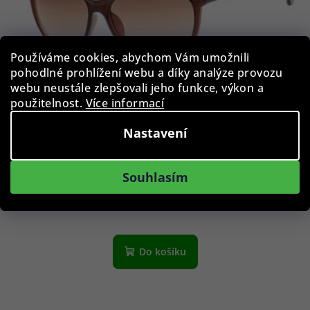
Používáme cookies, abychom Vám umožnili
pohodlné prohlížení webu a díky analýze provozu
webu neustále zlepšovali jeho funkce, výkon a
použitelnost.
Více informací
Nastavení
Calvin Klein CK19534S/210
Souhlasím
1 290 Kč
Skladem
Do košíku