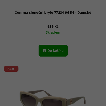
t
ů
Comma sluneční brýle 77234 96 54 - Dámské
639 Kč
Skladem
Do košíku
Akce