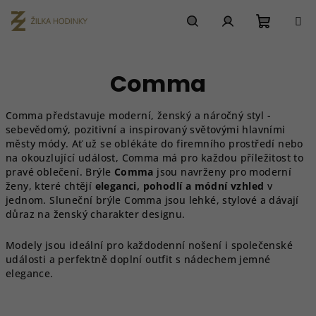
Přejít
na
obsah
Nákupn
Hledat
Přihlášení
Comma
košík
Comma představuje moderní, ženský a náročný styl -
sebevědomý, pozitivní a inspirovaný světovými hlavními
městy módy. Ať už se oblékáte do firemního prostředí nebo
na okouzlující událost, Comma má pro každou příležitost to
pravé oblečení. Brýle
Comma
jsou navrženy pro moderní
ženy, které chtějí
eleganci, pohodlí a módní vzhled
v
jednom. Sluneční brýle Comma jsou lehké, stylové a dávají
důraz na ženský charakter designu.
Modely jsou ideální pro každodenní nošení i společenské
události a perfektně doplní outfit s nádechem jemné
elegance.