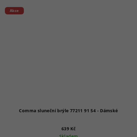
Akce
Comma sluneční brýle 77211 91 54 - Dámské
639 Kč
Skladem