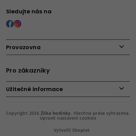
Sledujte nás na
Provozovna
Po - Pá: 9:00 - 15:00
Roháčova 639, 390 02 Tábor
Pro zákazníky
Více informací >
Kontakty
Užitečné informace
Věrnostní program
Bezpečená platba
Doprava a platba
Hodnocení obchodu
Slovník pojmů
Jak zboží balíme
Copyright 2026
Žilka hodinky
. Všechna práva vyhrazena.
Obchodní podmínky
Dárkové balení hodinek
Upravit nastavení cookies
Vrácení a reklamace
Gravírování
Podmínky ochrany osobních údajů
Na prvním místě služby
Vytvořil Shoptet