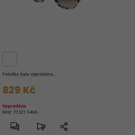
Položka byla vyprodána…
829 Kč
Měrná
Vyprodáno
cena:
Kód:
77221 5465