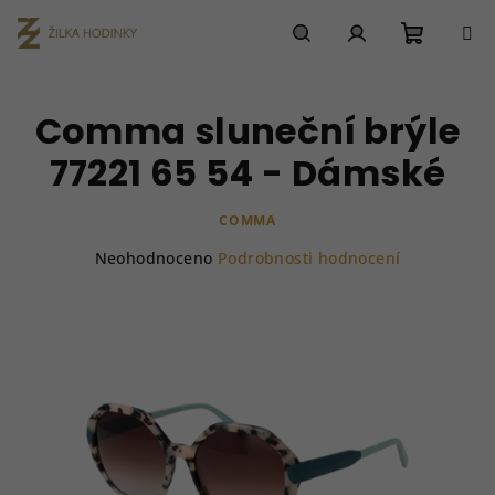
Přejít
na
obsah
Nákupn
Hledat
Přihlášení
Comma sluneční brýle
košík
77221 65 54 - Dámské
COMMA
Průměrné
Neohodnoceno
Podrobnosti hodnocení
hodnocení
produktu
je
0,0
z
5
hvězdiček.