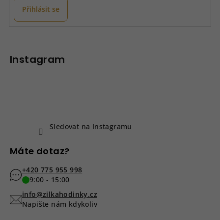
Přihlásit se
Z
á
p
Instagram
a
t
í
Sledovat na Instagramu
Máte dotaz?
+420 775 955 998
9:00 - 15:00
info@zilkahodinky.cz
Napište nám kdykoliv