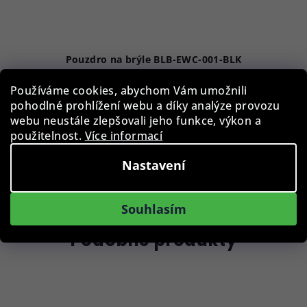
Pouzdro na brýle BLB-EWC-001-BLK
Používáme cookies, abychom Vám umožnili
129 Kč
pohodlné prohlížení webu a díky analýze provozu
Skladem
webu neustále zlepšovali jeho funkce, výkon a
použitelnost.
Více informací
Nastavení
Do košíku
Souhlasím
Podobné produkty