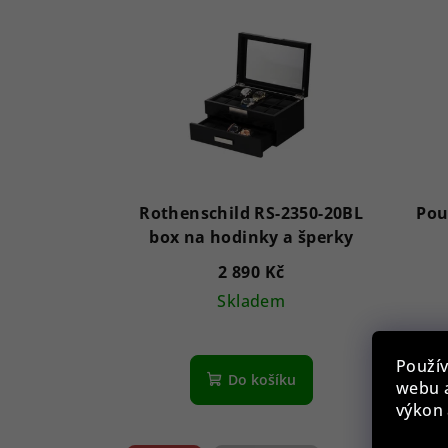
Rothenschild RS-2350-20BL
Pou
box na hodinky a šperky
2 890 Kč
Skladem
Použív
Do košíku
webu a
výkon 