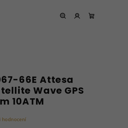
Hledat
Přihlášení
Nákupní
košík
067-66E Attesa
tellite Wave GPS
mm 10ATM
i hodnocení