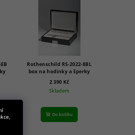
6EB
Rothenschild RS-2022-8BL
rky
box na hodinky a šperky
2 390 Kč
Skladem
ní
Do košíku
nkce,