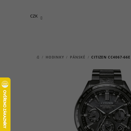
Přejít
na
CZK
obsah
/
HODINKY
/
PÁNSKÉ
/
CITIZEN CC4067-66
DOMŮ