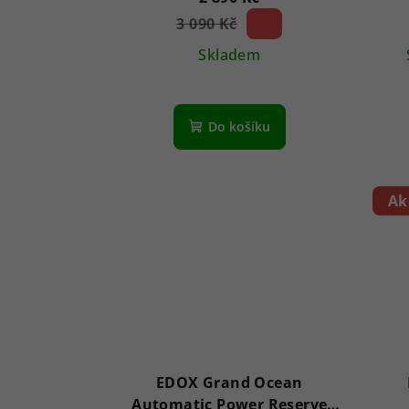
3 090 Kč
6 %)
(–
Skladem
Do košíku
Ak
EDOX Grand Ocean
Automatic Power Reserve