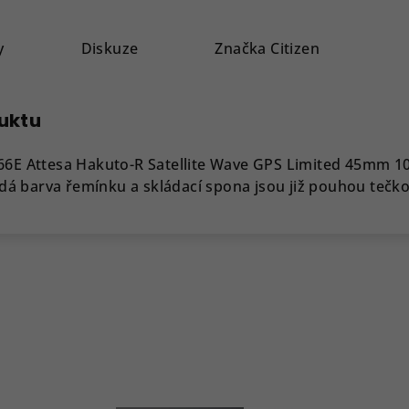
y
Diskuze
Značka
Citizen
duktu
-66E Attesa Hakuto-R Satellite Wave GPS Limited 45mm 1
á barva řemínku a skládací spona jsou již pouhou tečko