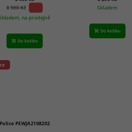
8 590 Kč
24 %)
Skladem
(–
Skladem, na prodejně
Do košíku
Do košíku
ce
Police PEWJA2108202