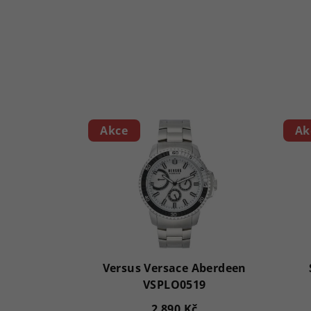
Akce
Ak
Versus Versace Aberdeen
VSPLO0519
2 890 Kč