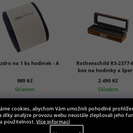
zdro na 1 ks hodinek - A
Rothenschild RS-2377-
box na hodinky a špe
989 Kč
2 490 Kč
Skladem
Skladem
áme cookies, abychom Vám umožnili pohodlné prohlíže
Do košíku
Do košíku
 díky analýze provozu webu neustále zlepšovali jeho fu
a použitelnost.
Více informací