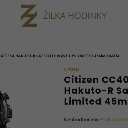
E ATTESA HAKUTO-R SATELLITE WAVE GPS LIMITED 45MM 10ATM
CITIZEN
Citizen CC4
Hakuto-R Sa
Limited 45
Průměrné
Neohodnoceno
Podrobnost
hodnocení