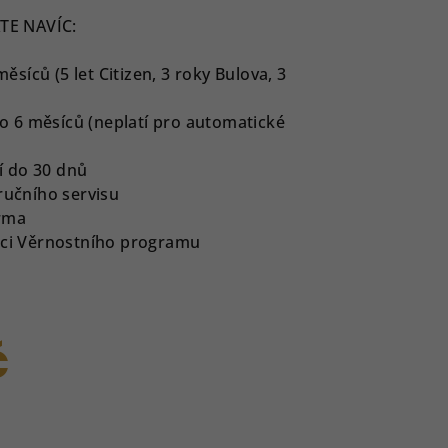
TE NAVÍC:
íců (5 let Citizen, 3 roky Bulova, 3
 6 měsíců (neplatí pro automatické
í do 30 dnů
ručního servisu
rma
ámci Věrnostního programu
č