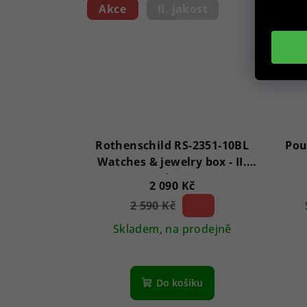
Akce
II. jakost
Rothenschild RS-2351-10BL
Pou
Watches & jewelry box - II.
jakost
2 090 Kč
2 590 Kč
19 %)
(–
Skladem, na prodejně
Do košíku