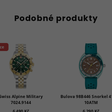
Podobné produkty
ce
Swiss Alpine Military
Bulova 98B446 Snorkel
7024.9144
10ATM
6 490 Kč
6 290 Kč