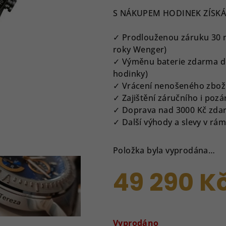
produktu
S NÁKUPEM HODINEK ZÍSKÁ
je
0,0
✓ Prodlouženou záruku 30 měs
z
roky Wenger)
5
✓ Výměnu baterie zdarma do
hvězdiček.
hodinky)
✓ Vrácení nenošeného zbož
✓ Zajištění záručního i pozá
✓ Doprava nad 3000 Kč zda
✓ Další výhody a slevy v r
Položka byla vyprodána…
49 290 K
Měrná
cena:
Vyprodáno