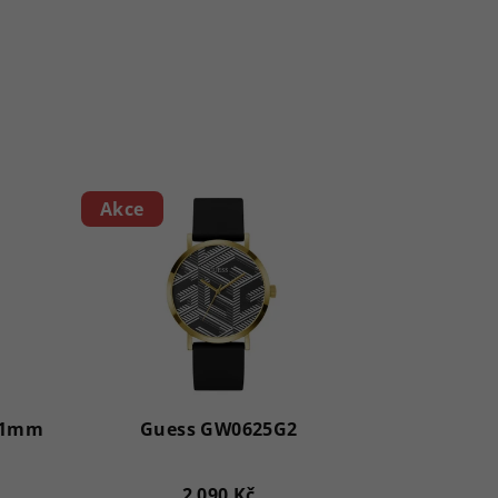
Akce
 41mm
Guess GW0625G2
2 090 Kč