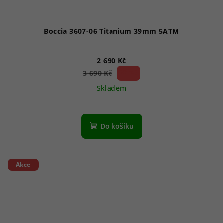
Boccia 3607-06 Titanium 39mm 5ATM
2 690 Kč
27 %)
3 690 Kč
(–
Skladem
Do košíku
Akce