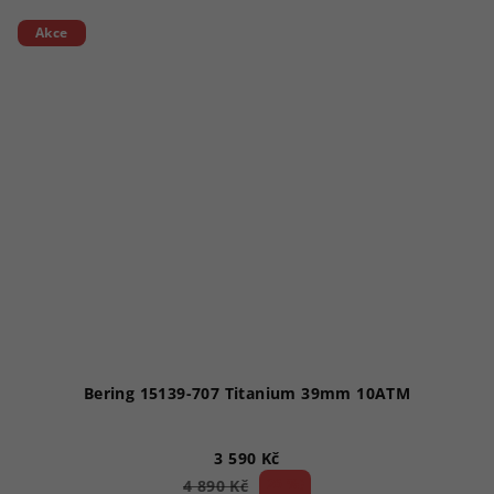
Akce
Bering 15139-707 Titanium 39mm 10ATM
3 590 Kč
26 %)
4 890 Kč
(–