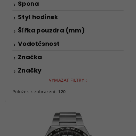
Spona
Styl hodinek
Šířka pouzdra (mm)
Vodotěsnost
Značka
Značky
VYMAZAT FILTRY
Položek k zobrazení:
120
V
ý
p