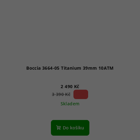
Boccia 3664-05 Titanium 39mm 10ATM
2 490 Kč
26 %)
3 390 Kč
(–
Skladem
Do košíku