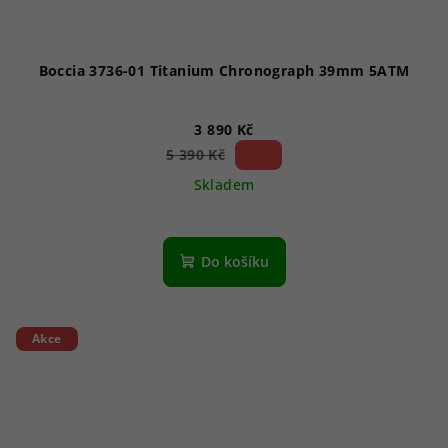
Boccia 3736-01 Titanium Chronograph 39mm 5ATM
3 890 Kč
27 %)
5 390 Kč
(–
Skladem
Do košíku
Akce