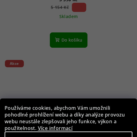
30 %)
5 154 Kč
(–
Skladem
Do košíku
Akce
Používáme cookies, abychom Vám umožnili
pohodlné prohlížení webu a díky analýze provozu
webu neustále zlepšovali jeho funkce, výkon a
použitelnost.
Více informací