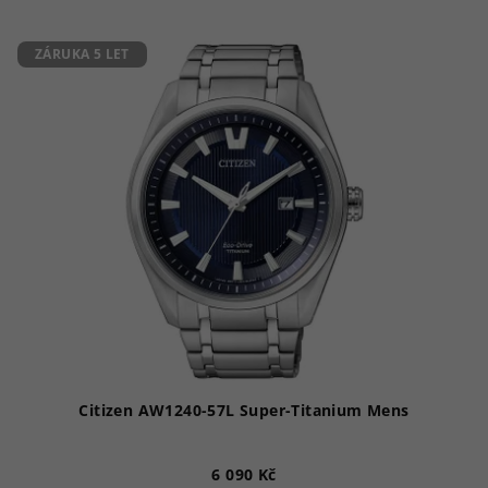
4,5
z
5
ZÁRUKA 5 LET
hvězdiček.
Citizen AW1240-57L Super-Titanium Mens
6 090 Kč