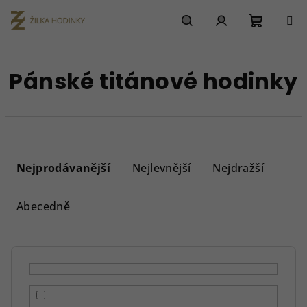
Přejít
na
obsah
Nákupn
Hledat
Přihlášení
Pánské titánové hodinky
košík
Ř
a
Nejprodávanější
Nejlevnější
Nejdražší
z
e
Abecedně
n
í
p
r
o