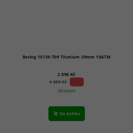
Bering 15139-709 Titanium 39mm 10ATM
2 890 Kč
40 %)
4 890 Kč
(–
Skladem
Do košíku