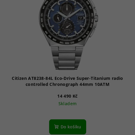
i
s
p
r
o
d
u
k
t
ů
Citizen AT8238-84L Eco-Drive Super-Titanium radio
controlled Chronograph 44mm 10ATM
14 490 Kč
Skladem
Průměrné
hodnocení
produktu
Do košíku
je