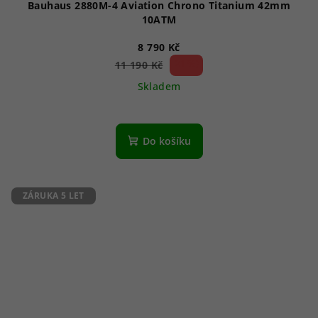
Bauhaus 2880M-4 Aviation Chrono Titanium 42mm
10ATM
8 790 Kč
21 %)
11 190 Kč
(–
Skladem
Do košíku
ZÁRUKA 5 LET