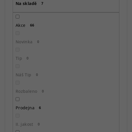
Na skladě
d
7
u
k
Akce
66
t
ů
Novinka
0
Tip
0
Náš Tip
0
Rozbaleno
0
Prodejna
6
II. jakost
0