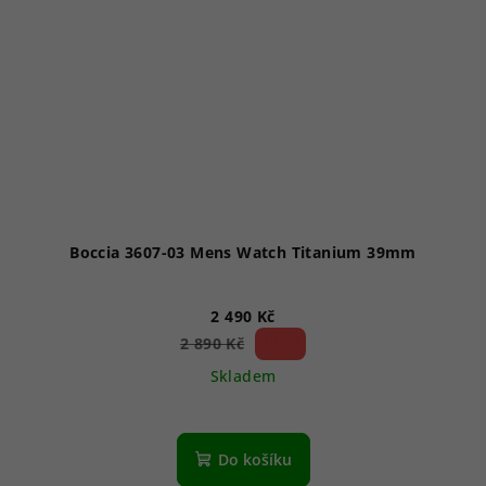
Boccia 3607-03 Mens Watch Titanium 39mm
2 490 Kč
13 %)
2 890 Kč
(–
Skladem
Průměrné
hodnocení
produktu
Do košíku
je