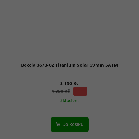
Boccia 3673-02 Titanium Solar 39mm 5ATM
3 190 Kč
27 %)
4 390 Kč
(–
Skladem
Do košíku