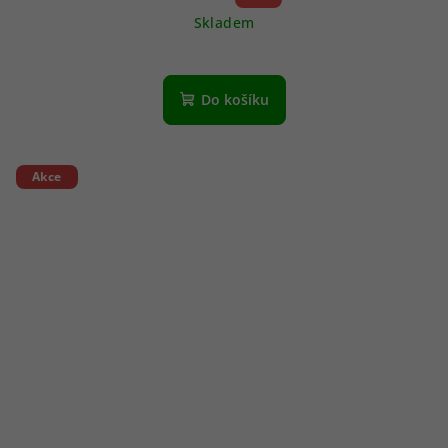
Skladem
Do košíku
Akce
Každý měsíc
soutěžíme o poukaz v
ANO
NE
hodnotě 500 Kč.
Chcete se zúčastnit?