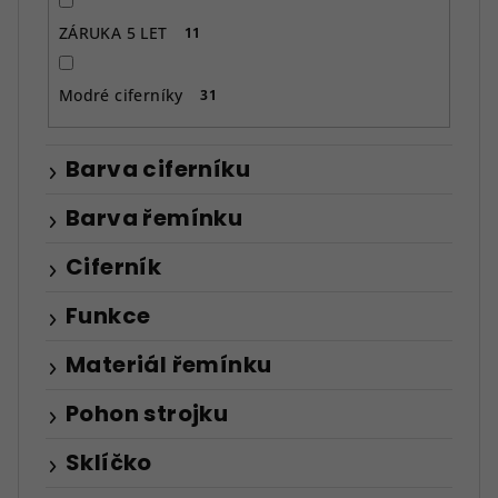
ZÁRUKA 5 LET
11
Modré ciferníky
31
Barva ciferníku
Barva řemínku
Ciferník
Funkce
Materiál řemínku
Pohon strojku
Sklíčko