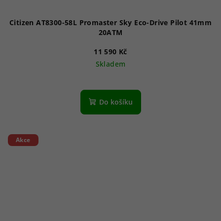
Citizen AT8300-58L Promaster Sky Eco-Drive Pilot 41mm
20ATM
11 590 Kč
Skladem
Průměrné
hodnocení
produktu
Do košíku
je
5,0
z
5
Akce
hvězdiček.