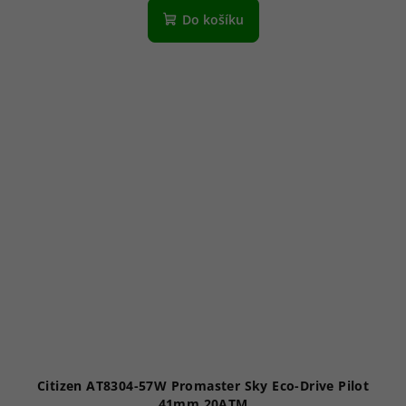
produktu
Do košíku
je
5,0
z
5
hvězdiček.
Citizen AT8304-57W Promaster Sky Eco-Drive Pilot
41mm 20ATM