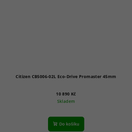
Citizen CB5006-02L Eco-Drive Promaster 45mm
10 890 Kč
Skladem
Průměrné
hodnocení
produktu
Do košíku
je