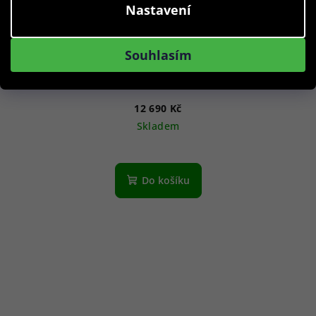
Nastavení
Souhlasím
Citizen BY3006-53E Promaster Sky Geo Trecker Eco-Drive
46mm 20ATM
12 690 Kč
Skladem
Do košíku