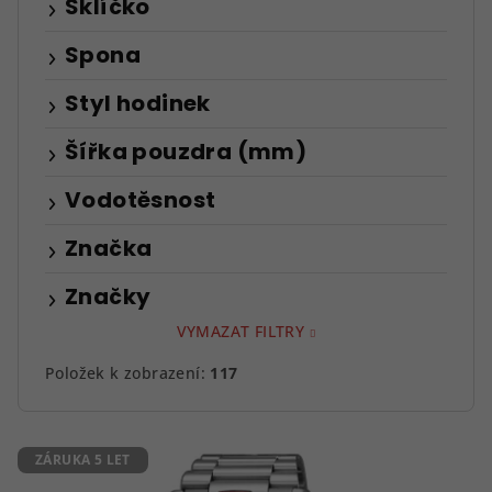
Sklíčko
Spona
Styl hodinek
Šířka pouzdra (mm)
Vodotěsnost
Značka
Značky
VYMAZAT FILTRY
Položek k zobrazení:
117
V
ZÁRUKA 5 LET
ý