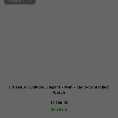
5
ZÁRUKA 5 LET
hvězdiček.
Citizen AT9030-55L Elegant - Men - Radio-Controlled
Watch
10 290 Kč
Skladem
Průměrné