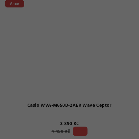
Akce
Casio WVA-M650D-2AER Wave Ceptor
3 890 Kč
13 %)
4 490 Kč
(–