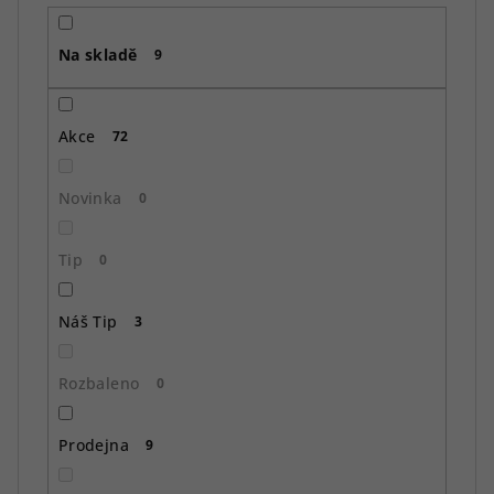
r
o
Na skladě
d
9
u
k
Akce
72
t
ů
Novinka
0
Tip
0
Náš Tip
3
Rozbaleno
0
Prodejna
9