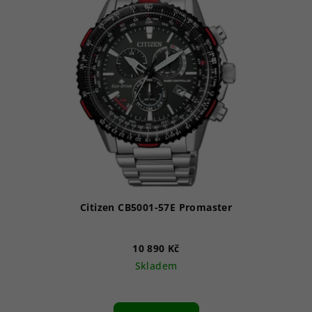
p
i
s
p
r
o
d
u
k
t
ů
Citizen CB5001-57E Promaster
10 890 Kč
Skladem
Průměrné
hodnocení