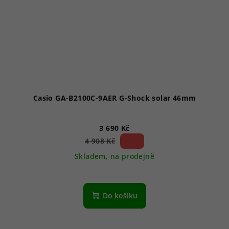
Casio GA-B2100C-9AER G-Shock solar 46mm
3 690 Kč
24 %)
4 908 Kč
(–
Skladem, na prodejně
Do košíku