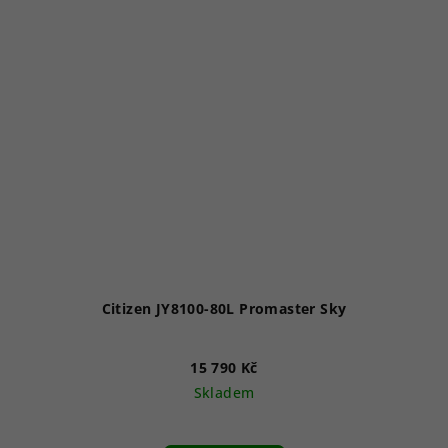
Citizen JY8100-80L Promaster Sky
15 790 Kč
Skladem
Průměrné
hodnocení