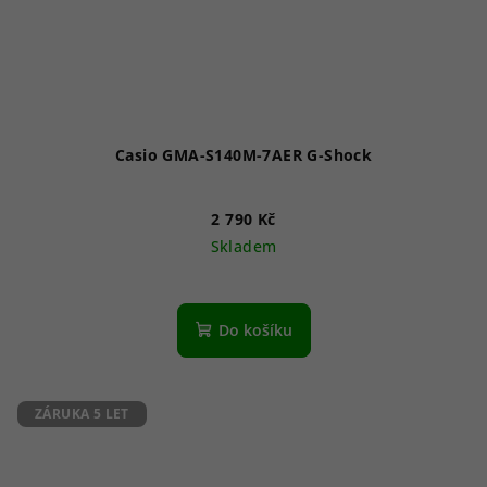
Casio GMA-S140M-7AER G-Shock
2 790 Kč
Skladem
Průměrné
hodnocení
produktu
Do košíku
je
5,0
z
5
ZÁRUKA 5 LET
hvězdiček.