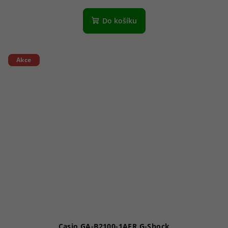
Do košíku
Akce
Casio GA-B2100-1AER G-Shock