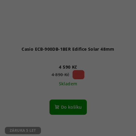
Casio ECB-900DB-1BER Edifice Solar 48mm
4 590 Kč
6 %)
4 890 Kč
(–
Skladem
Průměrné
hodnocení
produktu
Do košíku
je
5,0
z
5
ZÁRUKA 5 LET
hvězdiček.