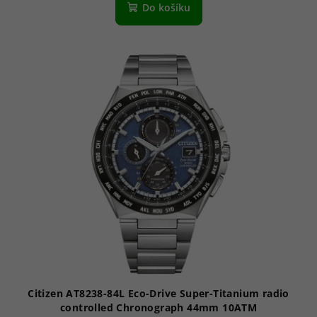
produktu
Do košíku
je
3,7
z
5
hvězdiček.
Citizen AT8238-84L Eco-Drive Super-Titanium radio
controlled Chronograph 44mm 10ATM