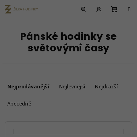
Přejít
na
obsah
Nákupn
Hledat
Přihlášení
Pánské hodinky se
košík
světovými časy
Ř
a
Nejprodávanější
Nejlevnější
Nejdražší
z
e
Abecedně
n
í
p