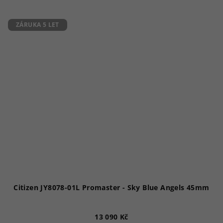
4,0
z
5
ZÁRUKA 5 LET
hvězdiček.
Citizen JY8078-01L Promaster - Sky Blue Angels 45mm
13 090 Kč