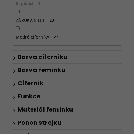
II. jakost
0
ZÁRUKA 5 LET
23
Modré ciferníky
22
Barva ciferníku
Barva řemínku
Ciferník
Funkce
Materiál řemínku
Pohon strojku