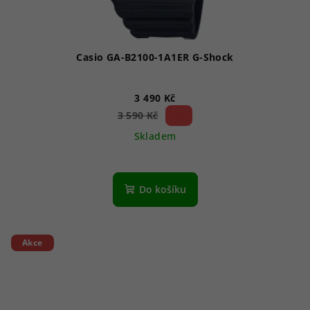
Casio GA-B2100-1A1ER G-Shock
3 490 Kč
2 %)
3 590 Kč
(–
Skladem
Do košíku
Akce