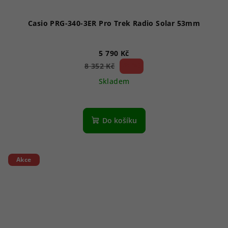
Casio PRG-340-3ER Pro Trek Radio Solar 53mm
5 790 Kč
30 %)
8 352 Kč
(–
Skladem
Do košíku
Akce