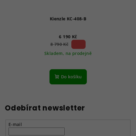
Kienzle KC-408-B
6 190 Kč
29 %)
8 790 Kč
(–
Skladem, na prodejně
Do košíku
Odebírat newsletter
E-mail