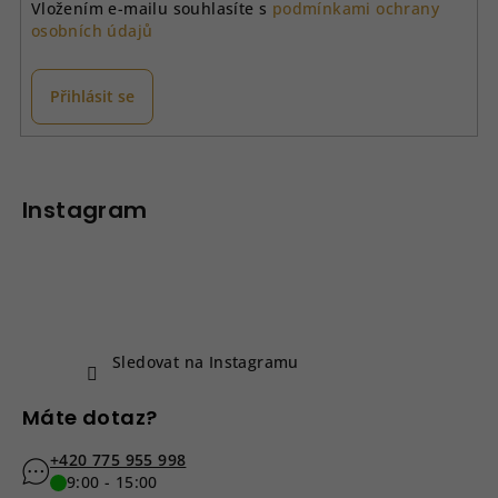
Vložením e-mailu souhlasíte s
podmínkami ochrany
osobních údajů
Přihlásit se
Z
á
p
Instagram
a
t
í
Sledovat na Instagramu
Máte dotaz?
+420 775 955 998
9:00 - 15:00