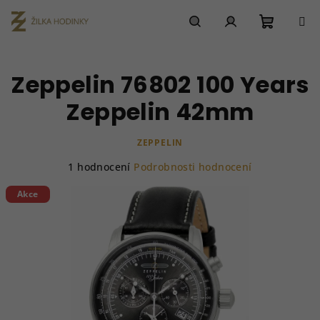
Přejít
na
obsah
Nákupn
Hledat
Přihlášení
Zeppelin 76802 100 Years
košík
Zeppelin 42mm
ZEPPELIN
Průměrné
1 hodnocení
Podrobnosti hodnocení
hodnocení
produktu
Akce
je
5,0
z
5
hvězdiček.