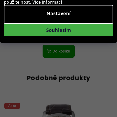
použitelnost.
Více informací
Rothenschild RS-2022-8BL box na hodinky a šperky
Nastavení
2 390 Kč
Souhlasím
Skladem
Do košíku
Podobné produkty
Akce