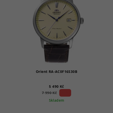
Orient RA-AC0F16S30B
5 490 Kč
31 %)
7 990 Kč
(–
Skladem