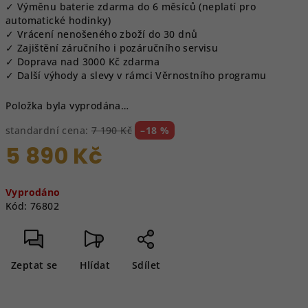
✓ Výměnu baterie zdarma do 6 měsíců (neplatí pro
automatické hodinky)
✓ Vrácení nenošeného zboží do 30 dnů
✓ Zajištění záručního i pozáručního servisu
✓ Doprava nad 3000 Kč zdarma
✓ Další výhody a slevy v rámci Věrnostního programu
Položka byla vyprodána…
standardní cena:
7 190 Kč
–18 %
5 890 Kč
Měrná
Vyprodáno
cena:
Kód:
76802
Zeptat se
Hlídat
Sdílet