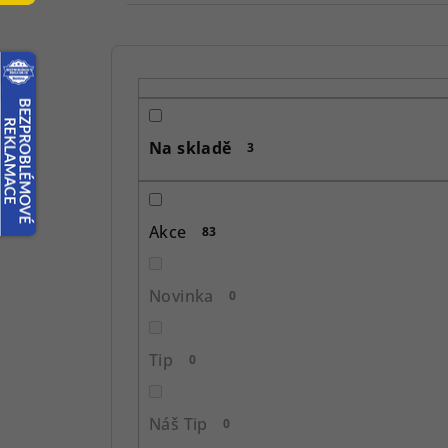
P
o
s
Na skladě
3
t
r
Akce
83
a
n
Novinka
0
n
í
Tip
0
p
Náš Tip
0
a