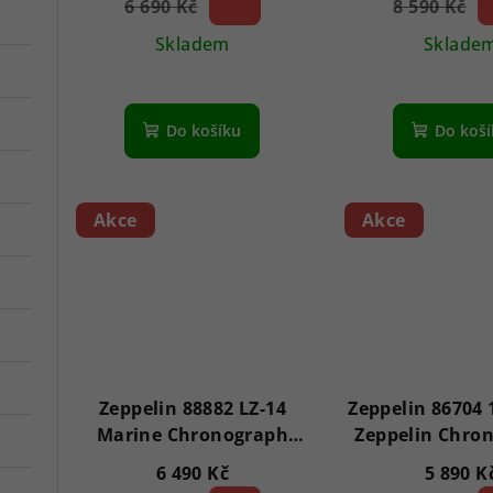
6 690 Kč
11 %)
8 590 Kč
2
(–
(–
Skladem
Sklade
Do košíku
Do koš
Akce
Akce
Zeppelin 88882 LZ-14
Zeppelin 86704 
Marine Chronograph
Zeppelin Chro
42mm 5ATM
6 490 Kč
5 890 K