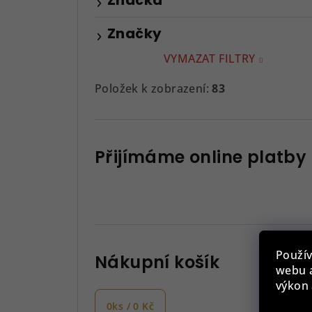
Značky
VYMAZAT FILTRY
Položek k zobrazení:
83
Přijímáme online platby
Použív
Nákupní košík
webu a
výkon 
0
ks /
0 Kč