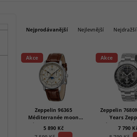
Ř
a
Nejprodávanější
Nejlevnější
Nejdražší
z
V
e
Akce
Akce
ý
n
p
í
i
p
s
r
p
Zeppelin 96365
Zeppelin 7680
o
Méditerranée moon
Years Zepp
r
d
phase 40mm 5ATM
Chronograp
5 890 Kč
7 790 K
o
5ATM
22 %)
1