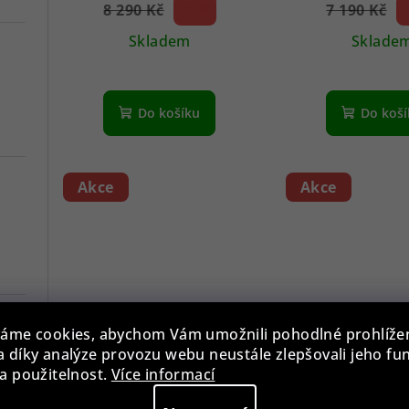
8 290 Kč
21 %)
7 190 Kč
1
(–
(–
Skladem
Sklade
Do košíku
Do koš
Akce
Akce
áme cookies, abychom Vám umožnili pohodlné prohlíže
Zeppelin 84705 Atlantic
Zeppelin 860
 díky analýze provozu webu neustále zlepšovali jeho fu
Captain's Line 
a použitelnost.
Více informací
42mm 5A
6 790 Kč
15 590 