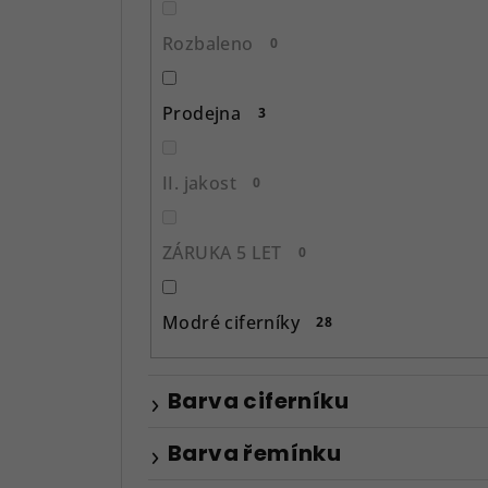
n
Rozbaleno
0
e
l
Prodejna
3
II. jakost
0
ZÁRUKA 5 LET
0
Modré ciferníky
28
Barva ciferníku
Barva řemínku