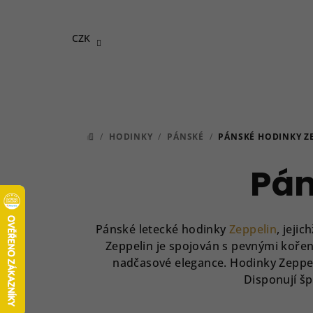
Přejít
na
CZK
obsah
/
HODINKY
/
PÁNSKÉ
/
PÁNSKÉ HODINKY Z
DOMŮ
Pán
Pánské letecké hodinky
Zeppelin
, jeji
Zeppelin je spojován s pevnými koře
nadčasové elegance. Hodinky Zeppeli
Disponují š