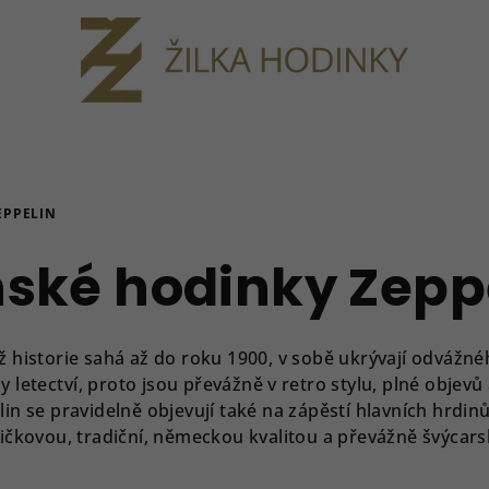
EPPELIN
ské hodinky Zepp
chž historie sahá až do roku 1900, v sobě ukrývají odváž
ny
letectví
, proto jsou převážně v retro stylu, plné objevů
n se pravidelně objevují také na zápěstí hlavních hrdin
pičkovou, tradiční, německou kvalitou a převážně švýcar