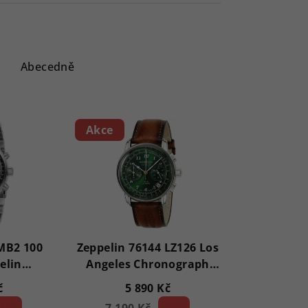
Abecedně
Akce
MB2 100
Zeppelin 76144 LZ126 Los
elin
Angeles Chronograph
h 43mm
43mm
č
5 890 Kč
1 %)
18 %)