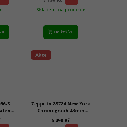
7 190 Kč
(–
m
Skladem, na prodejně
Průměrné
hodnocení
íku
Do košíku
produktu
je
5,0
z
Akce
5
hvězdiček.
566-3
Zeppelin 88784 New York
hafen
Chronograph 43mm
mm 5ATM
5ATM
č
6 490 Kč