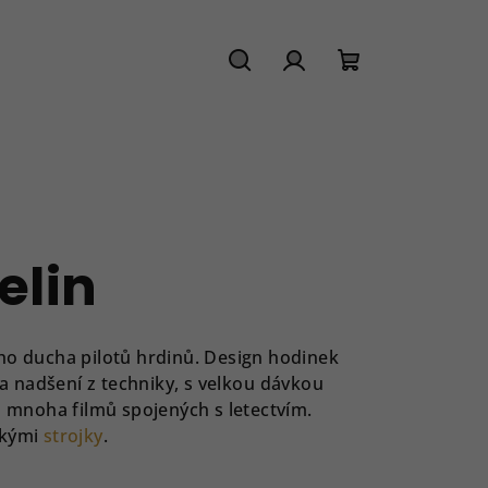
Hledat
Přihlášení
Nákupní
košík
elin
ného ducha pilotů hrdinů. Design hodinek
 a nadšení z techniky, s velkou dávkou
ů mnoha filmů spojených s letectvím.
skými
strojky
.