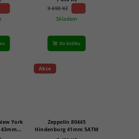
0 %)
9 690 Kč
26 %)
(–
m
Skladem
íku
Do košíku
Akce
 New York
Zeppelin 80445
h 43mm
Hindenburg 41mm 5ATM