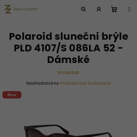
Přejít
na
obsah
Nákupn
Hledat
Přihlášení
Polaroid sluneční brýle
košík
PLD 4107/S 086LA 52 -
Dámské
POLAROID
Průměrné
Neohodnoceno
Podrobnosti hodnocení
hodnocení
produktu
Akce
je
0,0
z
5
hvězdiček.