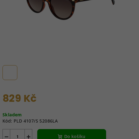
829 Kč
Měrná
Skladem
cena:
Kód:
PLD 4107/S 52086LA
−
+
Do košíku