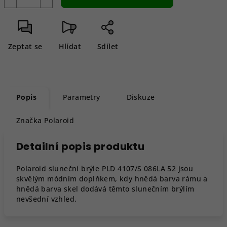
Zeptat se
Hlídat
Sdílet
Popis
Parametry
Diskuze
Značka
Polaroid
Detailní popis produktu
Polaroid sluneční brýle PLD 4107/S 086LA 52 jsou
skvělým módním doplňkem, kdy hnědá barva rámu a
hnědá barva skel dodává těmto slunečním brýlím
nevšední vzhled.