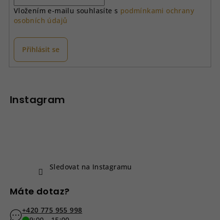
Vložením e-mailu souhlasíte s
podmínkami ochrany
osobních údajů
Přihlásit se
Z
á
p
Instagram
a
t
í
Sledovat na Instagramu
Máte dotaz?
+420 775 955 998
9:00 - 15:00