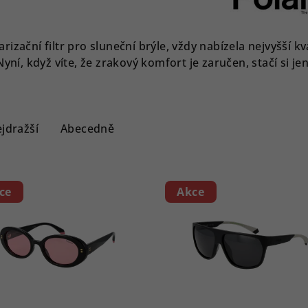
arizační filtr pro sluneční brýle, vždy nabízela nejvyšší k
í, když víte, že zrakový komfort je zaručen, stačí si jen
jdražší
Abecedně
ce
Akce