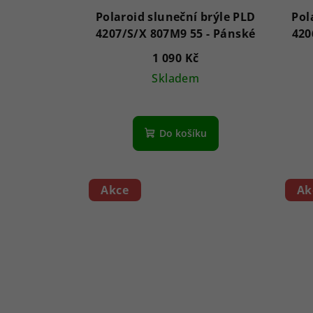
Polaroid sluneční brýle PLD
Pol
4207/S/X 807M9 55 - Pánské
1 090 Kč
Skladem
Do košíku
Akce
Ak