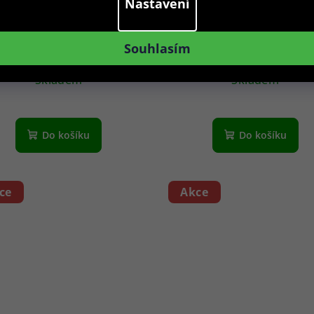
Nastavení
aroid sluneční brýle PLD
Polaroid sluneční brýle
6253/S/X 807M9 52 - Dámské
6251/S/X QFU
Souhlasím
939 Kč
939 Kč
Skladem
Skladem
Do košíku
Do košíku
ce
Akce