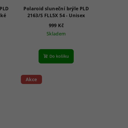
 PLD
Polaroid sluneční brýle PLD
 - Pánské
2163/S FLL5X 54 - Unisex
999 Kč
Skladem
Do košíku
Akce