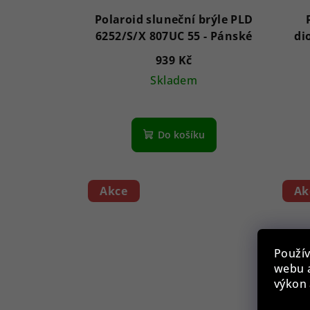
Polaroid sluneční brýle PLD
6252/S/X 807UC 55 - Pánské
di
939 Kč
Skladem
Do košíku
Akce
Ak
Použív
webu a
výkon 