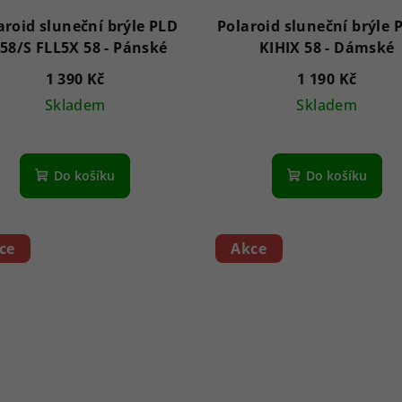
aroid sluneční brýle PLD
Polaroid sluneční brýle 
2158/S FLL5X 58 - Pánské
KIHIX 58 - Dámské
1 390 Kč
1 190 Kč
Skladem
Skladem
Do košíku
Do košíku
ce
Akce