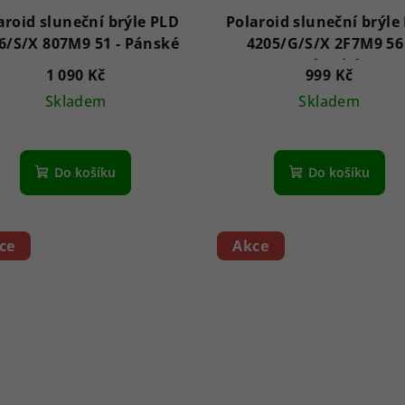
aroid sluneční brýle PLD
Polaroid sluneční brýle
4206/S/X 807M9 51 - Pánské
4205/G/S/X 2F7M9 56 
Dámské
1 090 Kč
999 Kč
Skladem
Skladem
Do košíku
Do košíku
ce
Akce