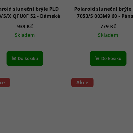
aroid sluneční brýle PLD
Polaroid sluneční brýle
6253/S/X QFU0F 52 - Dámské
7053/S 003M9 60
939 Kč
779 Kč
Skladem
Skladem
Do košíku
Do košíku
ce
Akce