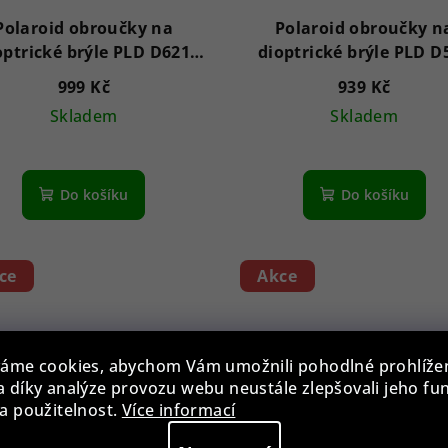
Polaroid obroučky na
Polaroid obroučky n
optrické brýle PLD D621
dioptrické brýle PLD D
00316 56
C9A20 51
999 Kč
939 Kč
Skladem
Skladem
Do košíku
Do košíku
ce
Akce
áme cookies, abychom Vám umožnili pohodlné prohlíže
 díky analýze provozu webu neustále zlepšovali jeho fu
a použitelnost.
Více informací