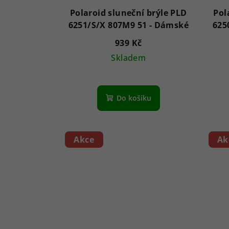
Polaroid sluneční brýle PLD
Pol
6251/S/X 807M9 51 - Dámské
939 Kč
Skladem
Do košíku
Akce
Ak