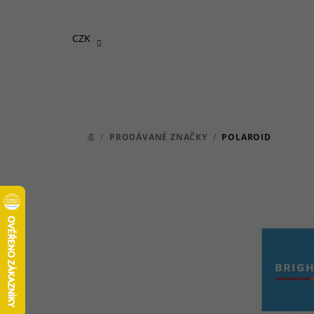
Přejít
na
CZK
obsah
/
PRODÁVANÉ ZNAČKY
/
POLAROID
DOMŮ