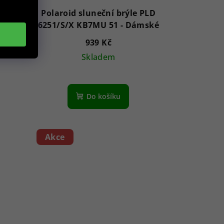
 PLD
Polaroid sluneční brýle PLD
WJ 51 - Dámské
6251/S/X KB7MU 51 - Dámské
939 Kč
Skladem
Do košíku
Akce