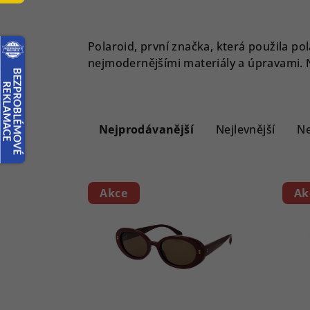
Polaroid, první značka, která použila pol
nejmodernějšími materiály a úpravami. Nyn
Ř
a
Nejprodávanější
Nejlevnější
Ne
z
V
e
Akce
Ak
ý
n
p
í
i
p
s
r