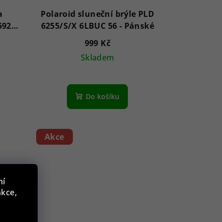
a
Polaroid sluneční brýle PLD
592
6255/S/X 6LBUC 56 - Pánské
999 Kč
Skladem
Do košíku
Akce
ní
nkce,