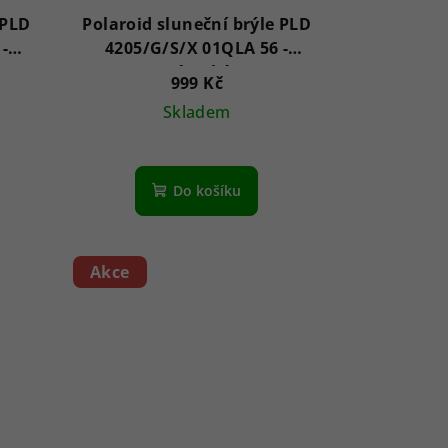
 PLD
Polaroid sluneční brýle PLD
-
4205/G/S/X 01QLA 56 -
Dámské
999 Kč
Skladem
Do košíku
Akce