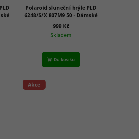
 PLD
Polaroid sluneční brýle PLD
M9 50 - Pánské
6248/S/X 807M9 50 - Dámské
999 Kč
Skladem
Do košíku
Akce