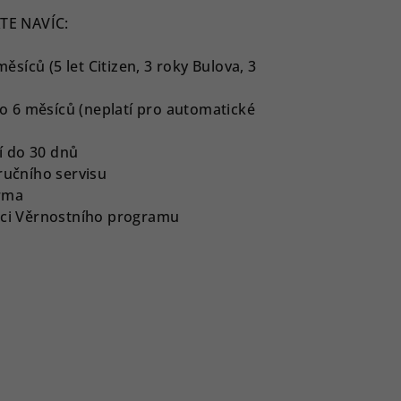
TE NAVÍC:
íců (5 let Citizen, 3 roky Bulova, 3
 6 měsíců (neplatí pro automatické
í do 30 dnů
ručního servisu
rma
ámci Věrnostního programu