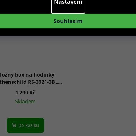
Nastavení
Souhlasím
ložný box na hodinky
thenschild RS-3621-3BL
černošedý
1 290 Kč
Skladem
Do košíku