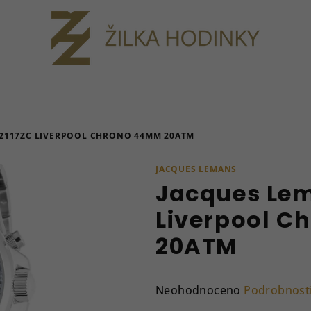
-2117ZC LIVERPOOL CHRONO 44MM 20ATM
JACQUES LEMANS
Jacques Lem
Liverpool 
20ATM
Průměrné
Neohodnoceno
Podrobnost
hodnocení