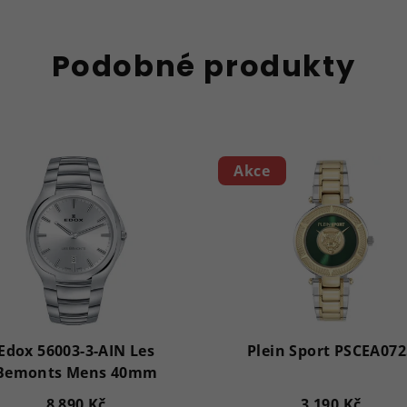
Podobné produkty
Akce
Edox 56003-3-AIN Les
Plein Sport PSCEA072
Bemonts Mens 40mm
8 890 Kč
3 190 Kč