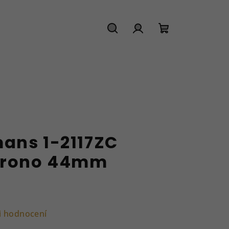
Hledat
Přihlášení
Nákupní
košík
ans 1-2117ZC
Chrono 44mm
i hodnocení