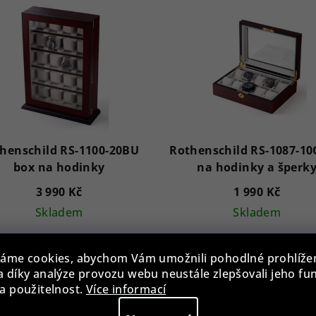
henschild RS-1100-20BU
Rothenschild RS-1087-10
box na hodinky
na hodinky a šperk
3 990 Kč
1 990 Kč
Skladem
Skladem
áme cookies, abychom Vám umožnili pohodlné prohlíže
Do košíku
Do košíku
 díky analýze provozu webu neustále zlepšovali jeho fu
a použitelnost.
Více informací