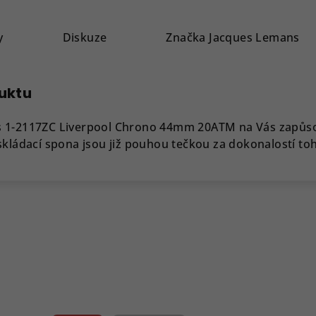
y
Diskuze
Značka
Jacques Lemans
duktu
s 1-2117ZC Liverpool Chrono 44mm 20ATM na Vás zapůso
skládací spona jsou již pouhou tečkou za dokonalostí t