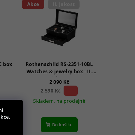
Akce
II. jakost
C box
Rothenschild RS-2351-10BL
y
Watches & jewelry box - II.
jakost
2 090 Kč
2 590 Kč
19 %)
(–
Skladem, na prodejně
ní
Průměrné
nkce,
hodnocení
Do košíku
produktu
je