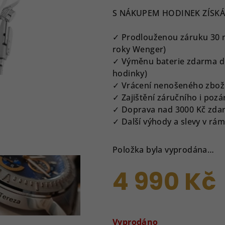
produktu
S NÁKUPEM HODINEK ZÍSKÁ
je
0,0
✓ Prodlouženou záruku 30 měs
z
roky Wenger)
5
✓ Výměnu baterie zdarma do
hvězdiček.
hodinky)
✓ Vrácení nenošeného zbož
✓ Zajištění záručního i pozá
✓ Doprava nad 3000 Kč zda
✓ Další výhody a slevy v r
Položka byla vyprodána…
4 990 Kč
Měrná
cena:
Vyprodáno