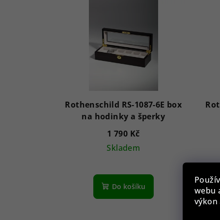
Rothenschild RS-1087-6E box
Rot
na hodinky a šperky
1 790 Kč
Skladem
Použív
Do košíku
webu a
výkon 