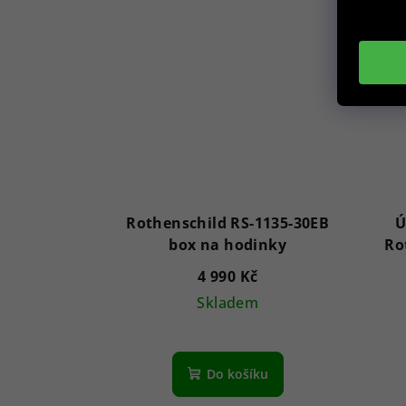
Rothenschild RS-1135-30EB
Ú
box na hodinky
Ro
4 990 Kč
Skladem
Do košíku