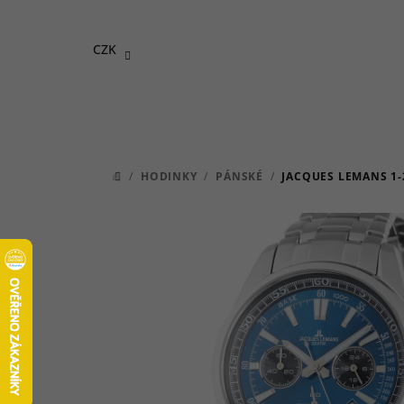
Přejít
na
CZK
obsah
/
HODINKY
/
PÁNSKÉ
/
JACQUES LEMANS 1
DOMŮ