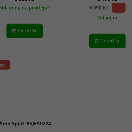
Skladem, na prodejně
6 090 Kč
47 %)
(–
Skladem
Do košíku
Do košíku
ce
Plein Sport PSJEA0224