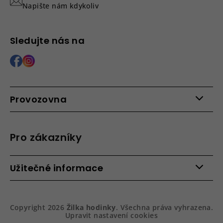
Napište nám kdykoliv
Sledujte nás na
Provozovna
Po - Pá: 9:00 - 15:00
Roháčova 639, 390 02 Tábor
Pro zákazníky
Více informací >
Kontakty
Užitečné informace
Věrnostní program
Bezpečená platba
Doprava a platba
Hodnocení obchodu
Slovník pojmů
Jak zboží balíme
Copyright 2026
Žilka hodinky
. Všechna práva vyhrazena.
Obchodní podmínky
Dárkové balení hodinek
Upravit nastavení cookies
Vrácení a reklamace
Gravírování