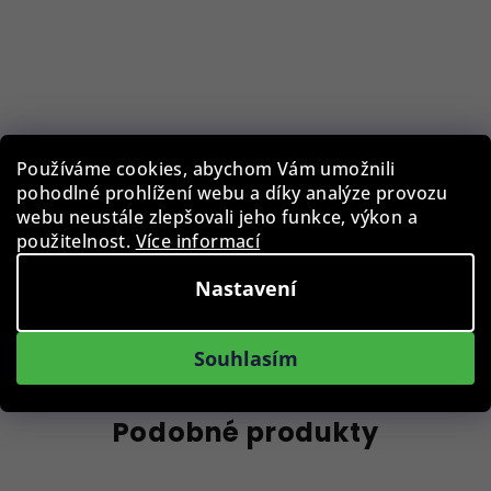
Pouzdro na brýle BLB-EWP-001-RED
Používáme cookies, abychom Vám umožnili
pohodlné prohlížení webu a díky analýze provozu
29 Kč
webu neustále zlepšovali jeho funkce, výkon a
Skladem
použitelnost.
Více informací
Nastavení
Do košíku
Souhlasím
Podobné produkty