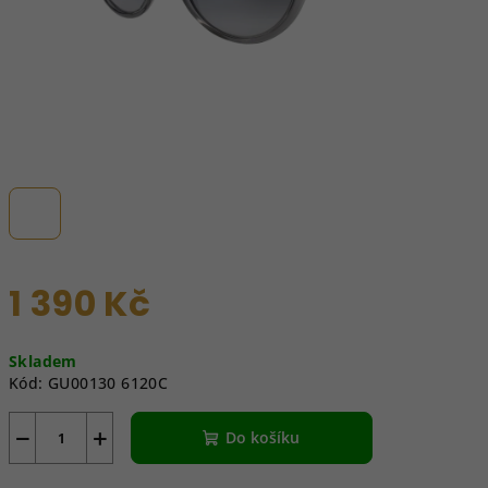
1 390 Kč
Měrná
Skladem
cena:
Kód:
GU00130 6120C
−
+
Do košíku