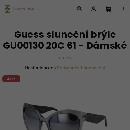
Přejít
na
obsah
Nákupn
Hledat
Přihlášení
Guess sluneční brýle
košík
GU00130 20C 61 - Dámské
GUESS
Průměrné
Neohodnoceno
Podrobnosti hodnocení
hodnocení
produktu
Akce
je
0,0
z
5
hvězdiček.