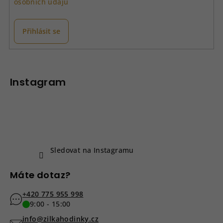
osobních údajů
Přihlásit se
Z
á
p
Instagram
a
t
í
Sledovat na Instagramu
Máte dotaz?
+420 775 955 998
9:00 - 15:00
info@zilkahodinky.cz