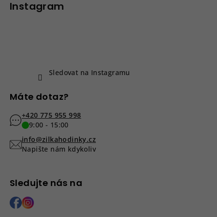
p
Instagram
a
t
í
Sledovat na Instagramu
Máte dotaz?
+420 775 955 998
9:00 - 15:00
info@zilkahodinky.cz
Napište nám kdykoliv
Sledujte nás na