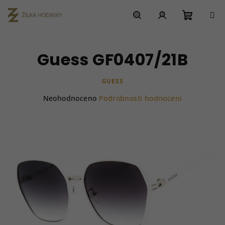
Přejít
na
obsah
Nákupn
Hledat
Přihlášení
Guess GF0407/21B
košík
GUESS
Průměrné
Neohodnoceno
Podrobnosti hodnocení
hodnocení
produktu
je
0,0
z
5
hvězdiček.