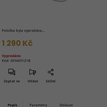
Položka byla vyprodána…
1 290 Kč
Měrná
Vyprodáno
cena:
Kód:
GF0407/21B
Zeptat se
Hlídat
Sdílet
Popis
Parametry
Diskuze