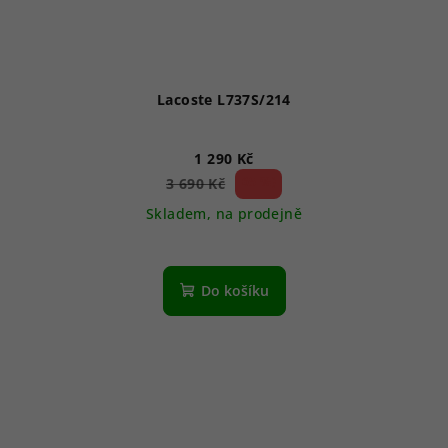
Lacoste L737S/214
1 290 Kč
65 %)
3 690 Kč
(–
Skladem, na prodejně
Do košíku