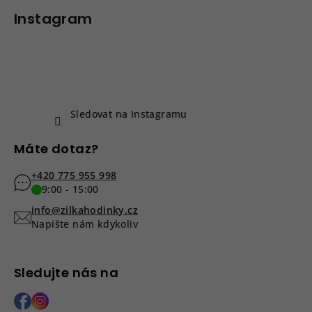
á
p
Instagram
a
t
í
Sledovat na Instagramu
Máte dotaz?
+420 775 955 998
9:00 - 15:00
info@zilkahodinky.cz
Napište nám kdykoliv
Sledujte nás na