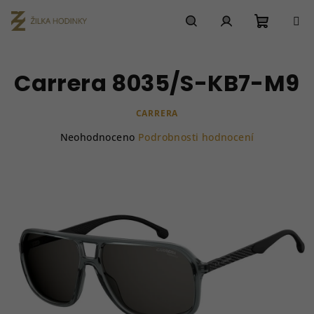
Přejít
na
obsah
Nákupn
Hledat
Přihlášení
Carrera 8035/S-KB7-M9
košík
CARRERA
Průměrné
Neohodnoceno
Podrobnosti hodnocení
hodnocení
produktu
je
0,0
z
5
hvězdiček.