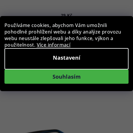
29 Kč
Skladem
Používáme cookies, abychom Vám umožnili
pohodlné prohlížení webu a díky analýze provozu
webu neustále zlepšovali jeho funkce, výkon a
použitelnost.
Více informací
Do košíku
Nastavení
Podobné produkty
Souhlasím