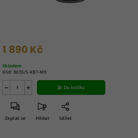
1 890 Kč
Měrná
Skladem
cena:
Kód:
8035/S-KB7-M9
−
+
Do košíku
Zeptat se
Hlídat
Sdílet