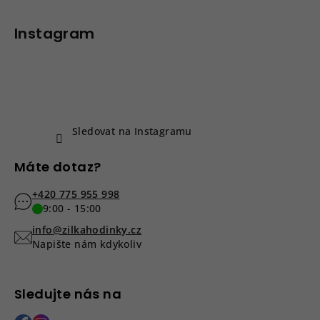
á
p
Instagram
a
t
í
Sledovat na Instagramu
Máte dotaz?
+420 775 955 998
9:00 - 15:00
info@zilkahodinky.cz
Napište nám kdykoliv
Sledujte nás na