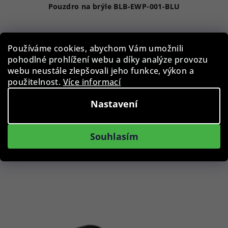
Pouzdro na brýle BLB-EWP-001-BLU
29 Kč
Používáme cookies, abychom Vám umožnili
Skladem
pohodlné prohlížení webu a díky analýze provozu
webu neustále zlepšovali jeho funkce, výkon a
použitelnost.
Více informací
Do košíku
Nastavení
Souhlasím
Podobné produkty