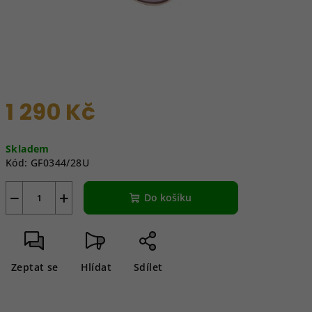
1 290 Kč
Měrná
Skladem
cena:
Kód:
GF0344/28U
−
+
Do košíku
Zeptat se
Hlídat
Sdílet