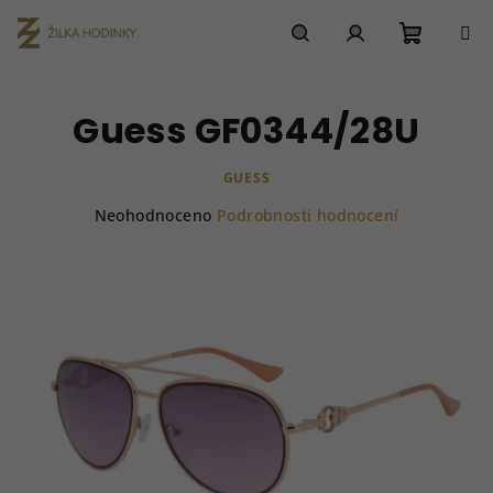
Přejít
na
obsah
Nákupn
Hledat
Přihlášení
Guess GF0344/28U
košík
GUESS
Průměrné
Neohodnoceno
Podrobnosti hodnocení
hodnocení
produktu
je
0,0
z
5
hvězdiček.