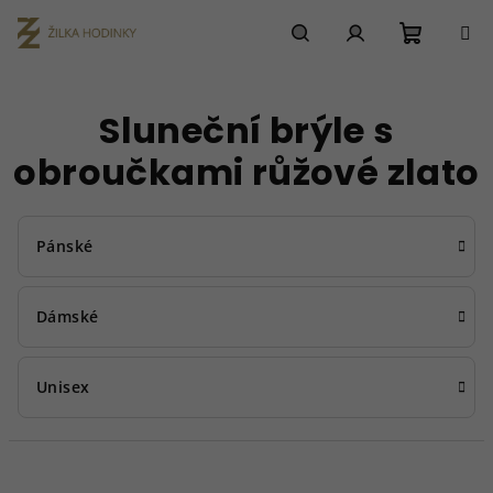
Přejít
na
obsah
Nákupn
Hledat
Přihlášení
Sluneční brýle s
košík
obroučkami růžové zlato
Pánské
Dámské
Unisex
Ř