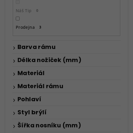
Náš Tip
0
Prodejna
3
Barva rámu
Délka nožiček (mm)
Materiál
Materiál rámu
Pohlaví
Styl brýlí
Šířka nosníku (mm)