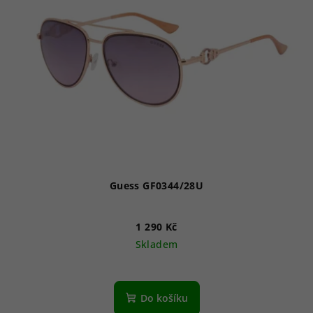
i
s
p
r
o
d
u
k
t
ů
Guess GF0344/28U
1 290 Kč
Skladem
Do košíku