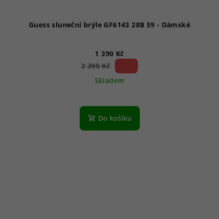
Guess sluneční brýle GF6143 28B 59 - Dámské
1 390 Kč
41 %)
2 390 Kč
(–
Skladem
Do košíku