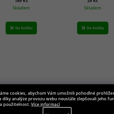
189 Kč
29 Kč
Skladem
Skladem
Do košíku
Do košíku
áme cookies, abychom Vám umožnili pohodlné prohlíže
 díky analýze provozu webu neustále zlepšovali jeho fu
zdro na brýle BLB-EWP-
a použitelnost.
Více informací
001-BLK