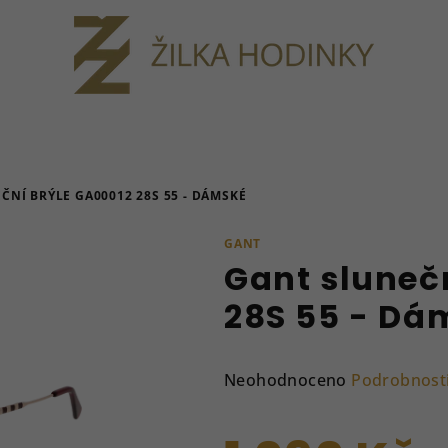
ČNÍ BRÝLE GA00012 28S 55 - DÁMSKÉ
GANT
Gant sluneč
28S 55 - Dá
Průměrné
Neohodnoceno
Podrobnost
hodnocení
produktu