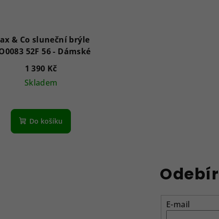
ax & Co sluneční brýle
MO0083 52F 56 - Dámské
1 390 Kč
Skladem
Do košíku
Odebír
E-mail