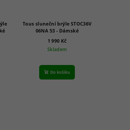
rýle
Tous sluneční brýle STOC36V
Dámské
06NA 53 - Dámské
1 990 Kč
Skladem
Do košíku