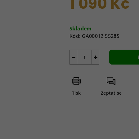
1 090 Kč
je
0,0
z
Měrná
5
cena:
Skladem
hvězdiček.
Kód:
GA00012 5528S
−
+
Tisk
Zeptat se