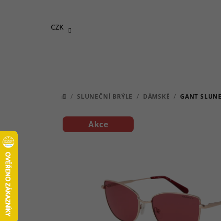
Přejít
na
CZK
obsah
/
SLUNEČNÍ BRÝLE
/
DÁMSKÉ
/
GANT SLUNE
DOMŮ
Akce