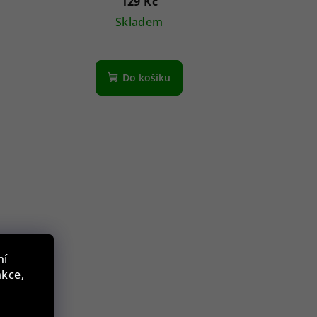
129 Kč
Skladem
Do košíku
ní
nkce,