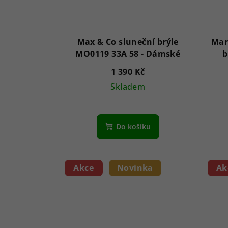
Max & Co sluneční brýle
Mar
MO0119 33A 58 - Dámské
b
1 390 Kč
Skladem
Do košíku
Akce
Novinka
Ak