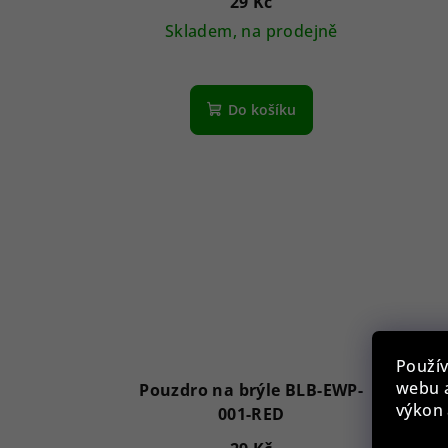
29 Kč
Skladem, na prodejně
Do košíku
Použív
webu a
Pouzdro na brýle BLB-EWP-
Pou
výkon 
001-RED