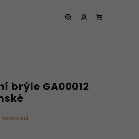
Hledat
Přihlášení
Nákupní
košík
ní brýle GA00012
mské
i hodnocení