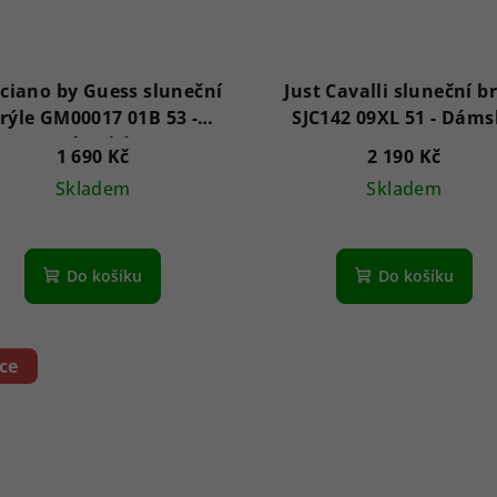
ciano by Guess sluneční
Just Cavalli sluneční b
rýle GM00017 01B 53 -
SJC142 09XL 51 - 
Dámské
1 690 Kč
2 190 Kč
Skladem
Skladem
Do košíku
Do košíku
ce