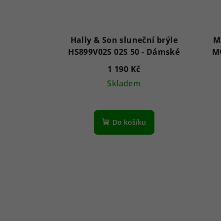
Hally & Son sluneční brýle
M
HS899V02S 02S 50 - Dámské
1 190 Kč
Skladem
Do košíku