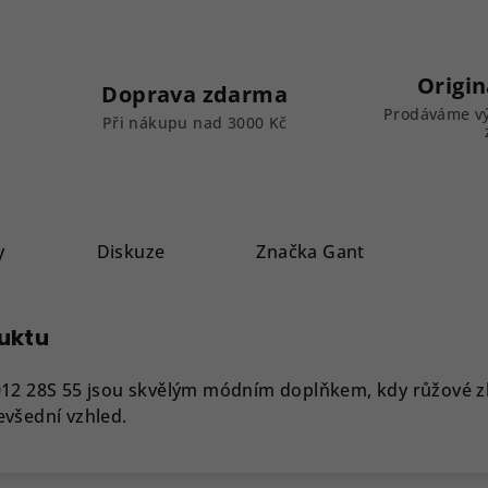
Origin
Doprava zdarma
Prodáváme vý
k
Při nákupu nad 3000 Kč
y
Diskuze
Značka
Gant
duktu
012 28S 55 jsou skvělým módním doplňkem, kdy růžové z
evšední vzhled.