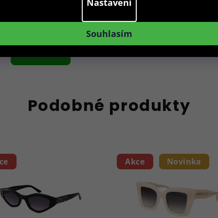
39 Kč
Nastavení
Skladem
Souhlasím
Do košíku
Podobné produkty
ce
Akce
Novinka