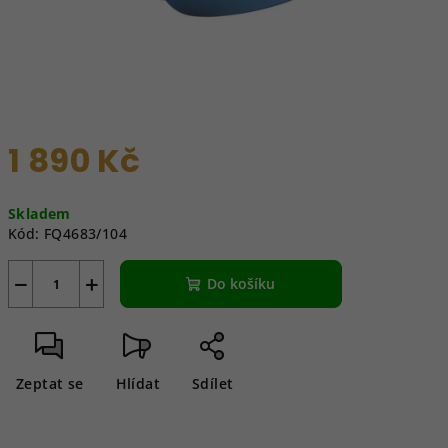
1 890 Kč
Měrná
Skladem
cena:
Kód:
FQ4683/104
−
+
Do košíku
Zeptat se
Hlídat
Sdílet