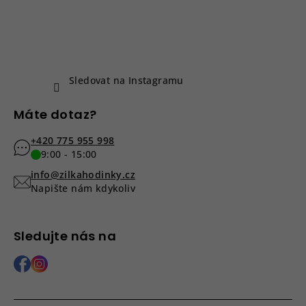
a
t
í
Sledovat na Instagramu
Máte dotaz?
+420 775 955 998
9:00 - 15:00
info@zilkahodinky.cz
Napište nám kdykoliv
Sledujte nás na