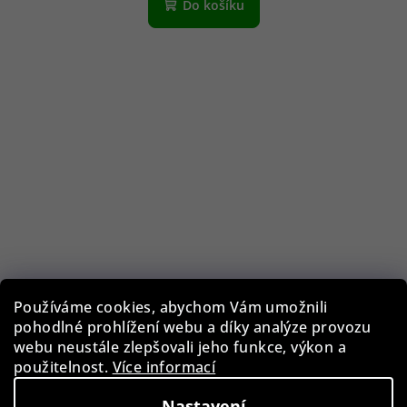
Do košíku
Používáme cookies, abychom Vám umožnili
pohodlné prohlížení webu a díky analýze provozu
webu neustále zlepšovali jeho funkce, výkon a
použitelnost.
Více informací
Rothenschild RS-1087-10C box na hodinky a šperky
Nastavení