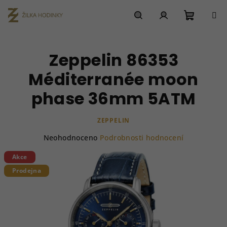
Přejít
na
obsah
Nákupn
Hledat
Přihlášení
Zeppelin 86353
košík
Méditerranée moon
phase 36mm 5ATM
ZEPPELIN
Průměrné
Neohodnoceno
Podrobnosti hodnocení
hodnocení
produktu
Akce
je
Prodejna
0,0
z
5
hvězdiček.