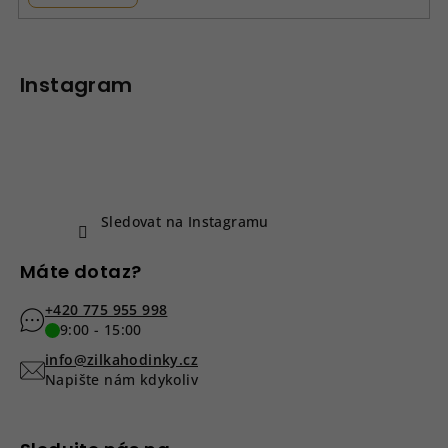
Z
á
p
Instagram
a
t
í
Sledovat na Instagramu
Máte dotaz?
+420 775 955 998
9:00 - 15:00
info@zilkahodinky.cz
Napište nám kdykoliv