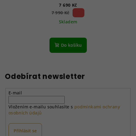
7 690 Kč
3 %)
7 990 Kč
(–
Skladem
Do košíku
Odebírat newsletter
E-mail
Vložením e-mailu souhlasíte s
podmínkami ochrany
osobních údajů
Přihlásit se