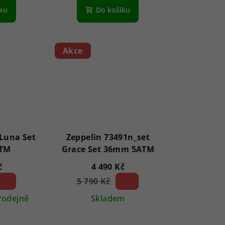
íku
Do košíku
Akce
 Luna Set
Zeppelin 73491n_set
TM
Grace Set 36mm 5ATM
č
4 490 Kč
2 %)
5 790 Kč
22 %)
(–
rodejně
Skladem