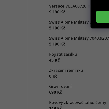
9 190 Kč
5 190 Kč
5 190 Kč
Pojistit zásilku
45 Kč
Zkrácení řemínku
0 Kč
Gravírování
690 Kč
Kovový zkracovač tahů, černý
149 Kč