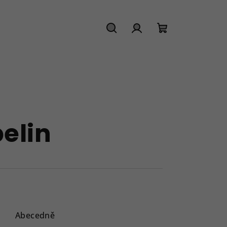
Hledat
Přihlášení
Nákupní
košík
elin
Abecedně