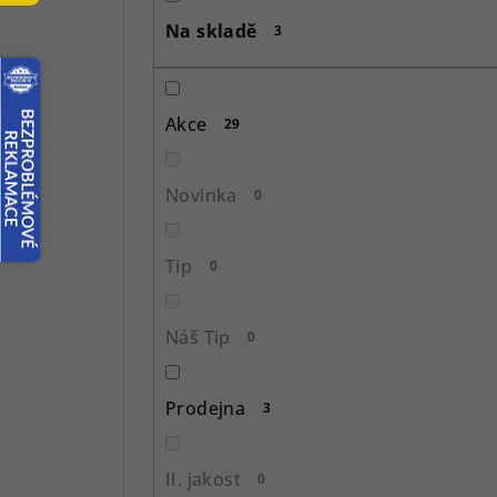
s
Na skladě
3
t
r
Akce
29
a
n
Novinka
0
n
í
Tip
0
p
Náš Tip
0
a
n
Prodejna
3
e
l
II. jakost
0