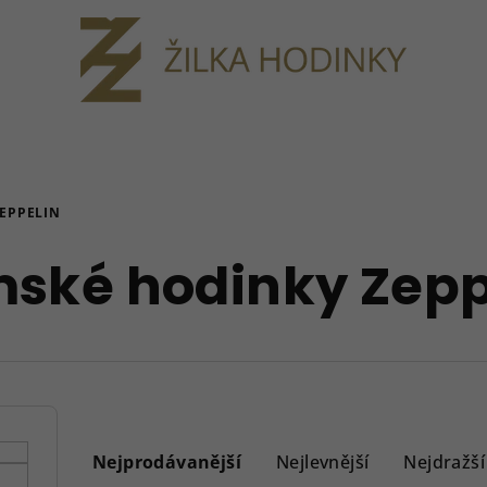
EPPELIN
ské hodinky Zepp
Ř
a
Nejprodávanější
Nejlevnější
Nejdražší