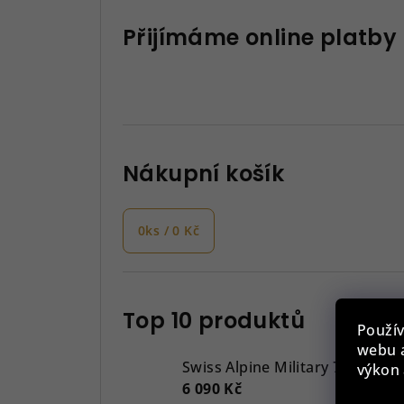
Přijímáme online platby
Nákupní košík
0
ks /
0 Kč
Top 10 produktů
Použív
webu a
Swiss Alpine Military 7043.917
výkon 
6 090 Kč