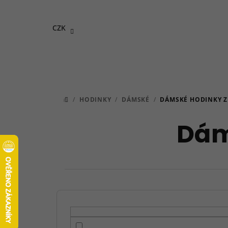
Přejít
na
CZK
obsah
/
HODINKY
/
DÁMSKÉ
/
DÁMSKÉ HODINKY Z
DOMŮ
Dám
P
o