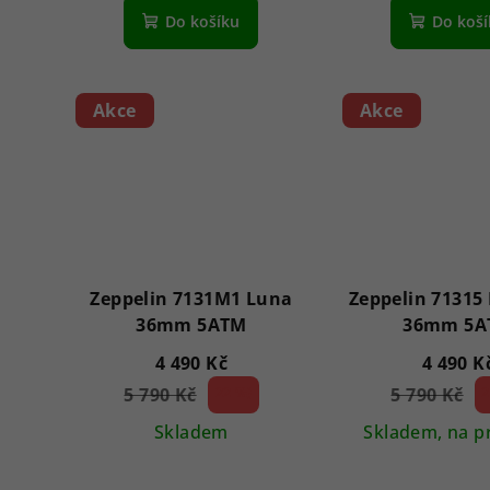
Do košíku
Do koš
Akce
Akce
Zeppelin 7131M1 Luna
Zeppelin 71315
36mm 5ATM
36mm 5A
4 490 Kč
4 490 K
5 790 Kč
22 %)
5 790 Kč
2
(–
(–
Skladem
Skladem, na p