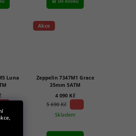
íku
Do košíku
Akce
M5 Luna
Zeppelin 7347M1 Grace
TM
35mm 5ATM
č
4 090 Kč
7 %)
5 690 Kč
28 %)
(–
ní
m
Skladem
nkce,