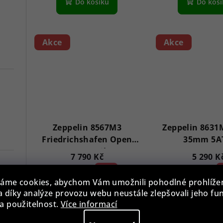
Do košíku
Do koš
Akce
Akce
Zeppelin 8567M3
Zeppelin 8631
Friedrichshafen Open
35mm 5A
Heart Automatik 46mm
7 790 Kč
5 290 K
5ATM
9 790 Kč
20 %)
7 290 Kč
2
(–
(–
áme cookies, abychom Vám umožnili pohodlné prohlíže
Skladem
Sklade
 díky analýze provozu webu neustále zlepšovali jeho fu
7
a použitelnost.
Více informací