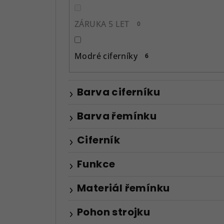
ZÁRUKA 5 LET
0
Modré ciferníky
6
Barva ciferníku
Barva řemínku
Ciferník
Funkce
Materiál řemínku
Pohon strojku