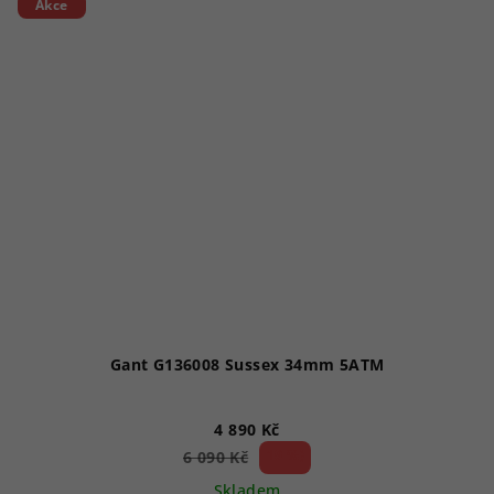
Akce
Gant G136008 Sussex 34mm 5ATM
4 890 Kč
19 %)
6 090 Kč
(–
Skladem