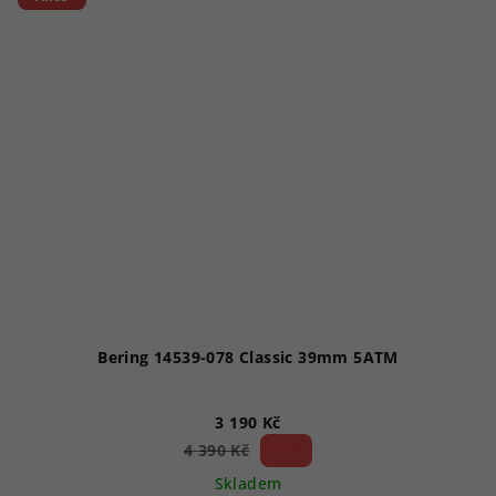
Bering 14539-078 Classic 39mm 5ATM
3 190 Kč
27 %)
4 390 Kč
(–
Skladem