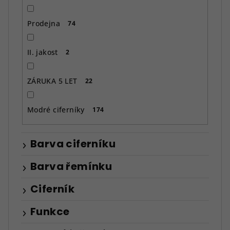
Prodejna
74
II. jakost
2
ZÁRUKA 5 LET
22
Modré ciferníky
174
Barva ciferníku
Barva řemínku
Ciferník
Funkce