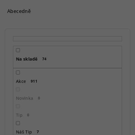
z
e
Abecedně
n
í
p
r
o
Na skladě
d
74
u
k
Akce
911
t
ů
Novinka
0
Tip
0
Náš Tip
7