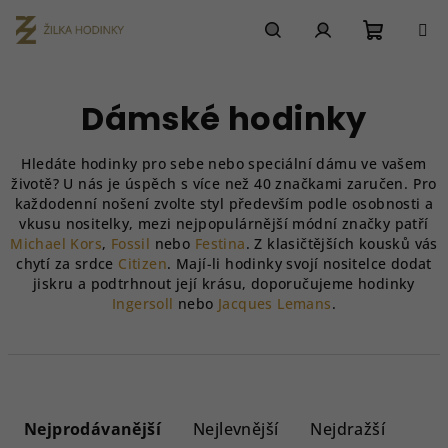
Přejít
na
obsah
Nákupn
Hledat
Přihlášení
Dámské hodinky
košík
Hledáte hodinky pro sebe nebo speciální dámu ve vašem
životě? U nás je úspěch s více než 40 značkami zaručen. Pro
každodenní nošení zvolte styl především podle osobnosti a
vkusu nositelky, mezi nejpopulárnější módní značky patří
Michael Kors
,
Fossil
nebo
Festina
. Z klasičtějších kousků vás
chytí za srdce
Citizen
. Mají-li hodinky svojí nositelce dodat
jiskru a podtrhnout její krásu, doporučujeme hodinky
Ingersoll
nebo
Jacques Lemans
.
Ř
a
Nejprodávanější
Nejlevnější
Nejdražší