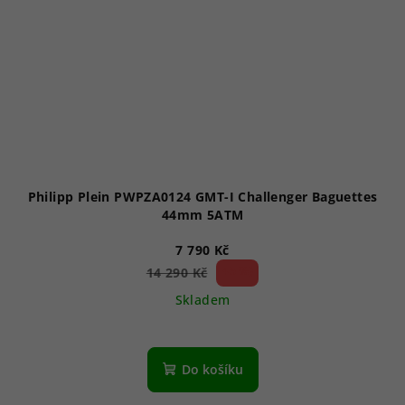
Philipp Plein PWPZA0124 GMT-I Challenger Baguettes
44mm 5ATM
7 790 Kč
45 %)
14 290 Kč
(–
Skladem
Do košíku