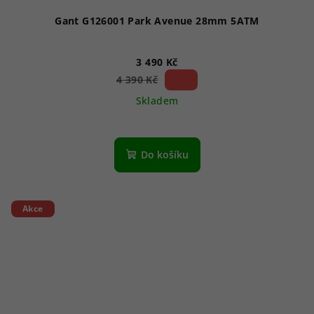
Gant G126001 Park Avenue 28mm 5ATM
3 490 Kč
20 %)
4 390 Kč
(–
Skladem
Do košíku
Akce