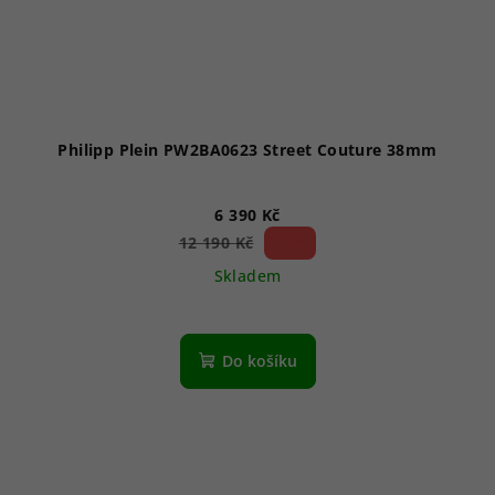
Philipp Plein PW2BA0623 Street Couture 38mm
6 390 Kč
47 %)
12 190 Kč
(–
Skladem
Do košíku