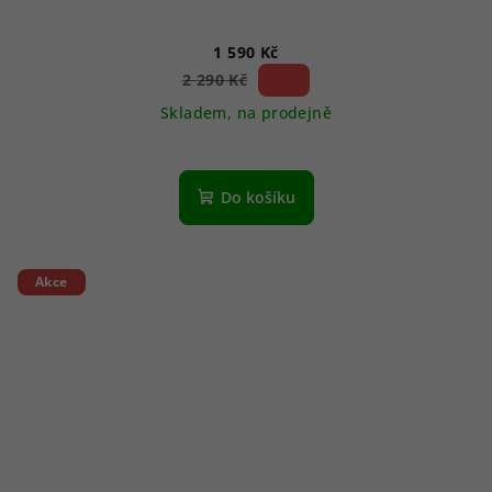
1 590 Kč
30 %)
2 290 Kč
(–
Skladem, na prodejně
Do košíku
Akce