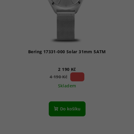
Bering 17331-000 Solar 31mm 5ATM
2 190 Kč
47 %)
4 190 Kč
(–
Skladem
Do košíku