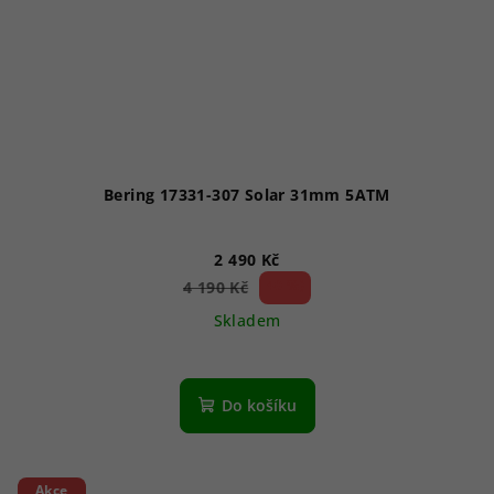
Bering 17331-307 Solar 31mm 5ATM
2 490 Kč
40 %)
4 190 Kč
(–
Skladem
Do košíku
Akce