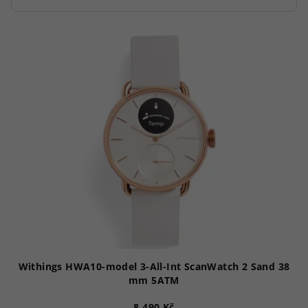
V
ý
p
i
s
p
r
o
d
u
k
t
ů
Withings HWA10-model 3-All-Int ScanWatch 2 Sand 38
mm 5ATM
8 490 Kč