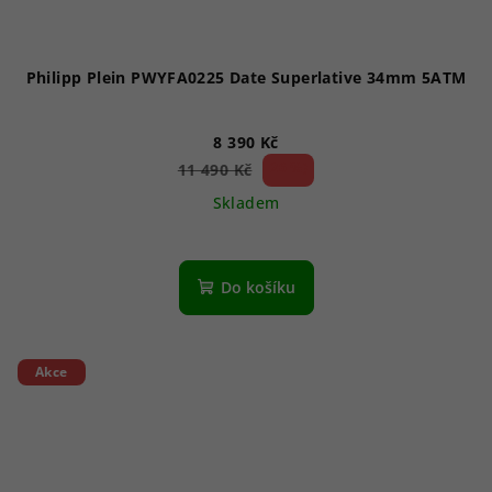
Philipp Plein PWYFA0225 Date Superlative 34mm 5ATM
8 390 Kč
26 %)
11 490 Kč
(–
Skladem
Do košíku
Akce