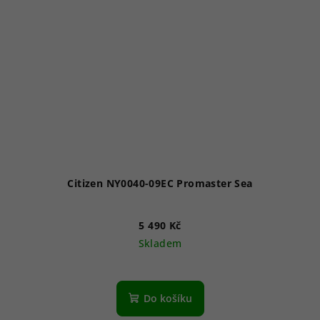
Citizen NY0040-09EC Promaster Sea
5 490 Kč
Skladem
Průměrné
hodnocení
produktu
Do košíku
je