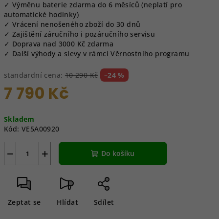
✓ Výměnu baterie zdarma do 6 měsíců (neplatí pro
automatické hodinky)
✓ Vrácení nenošeného zboží do 30 dnů
✓ Zajištění záručního i pozáručního servisu
✓ Doprava nad 3000 Kč zdarma
✓ Další výhody a slevy v rámci Věrnostního programu
standardní cena:
10 290 Kč
–24 %
7 790 Kč
Měrná
Skladem
cena:
Kód:
VE5A00920
−
+
Do košíku
Zeptat se
Hlídat
Sdílet