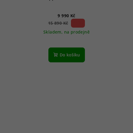
9 990 Kč
37 %)
15 890 Kč
(–
Skladem, na prodejně
Do košíku