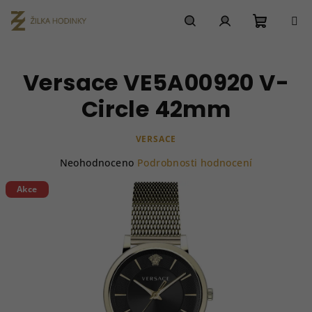
Přejít
na
obsah
Nákupn
Hledat
Přihlášení
Versace VE5A00920 V-
košík
Circle 42mm
VERSACE
Průměrné
Neohodnoceno
Podrobnosti hodnocení
hodnocení
produktu
Akce
je
0,0
z
5
hvězdiček.