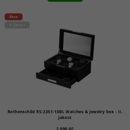
Akce
II. jakost
Rothenschild RS-2351-10BL Watches & jewelry box - II.
jakost
2 090 Kč