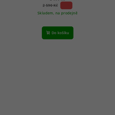
19 %)
2 590 Kč
(–
Skladem, na prodejně
Do košíku