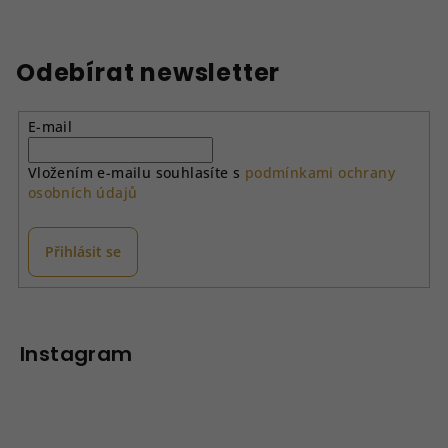
5,0
z
5
hvězdiček.
Odebírat newsletter
E-mail
Vložením e-mailu souhlasíte s
podmínkami ochrany
osobních údajů
Přihlásit se
Z
á
p
Instagram
a
t
í