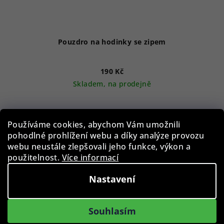
Pouzdro na hodinky se zipem
190 Kč
Skladem, na prodejně
Průměrné
hodnocení
produktu
Do košíku
Používáme cookies, abychom Vám umožnili
je
pohodlné prohlížení webu a díky analýze provozu
4,8
webu neustále zlepšovali jeho funkce, výkon a
z
použitelnost.
Více informací
5
hvězdiček.
Nastavení
Souhlasím