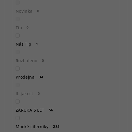
ů
Novinka
0
Tip
0
Náš Tip
1
Rozbaleno
0
Prodejna
34
II. jakost
0
ZÁRUKA 5 LET
56
Modré ciferníky
285