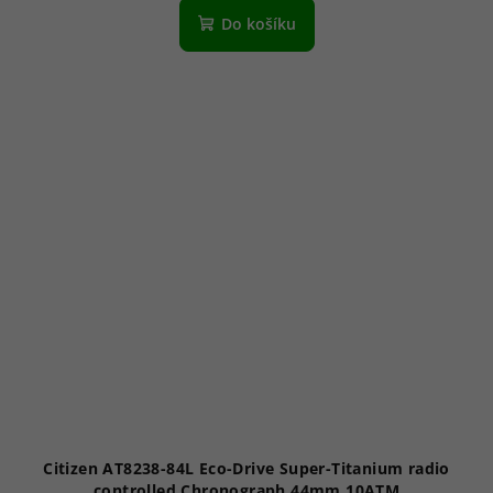
Do košíku
Citizen AT8238-84L Eco-Drive Super-Titanium radio
controlled Chronograph 44mm 10ATM