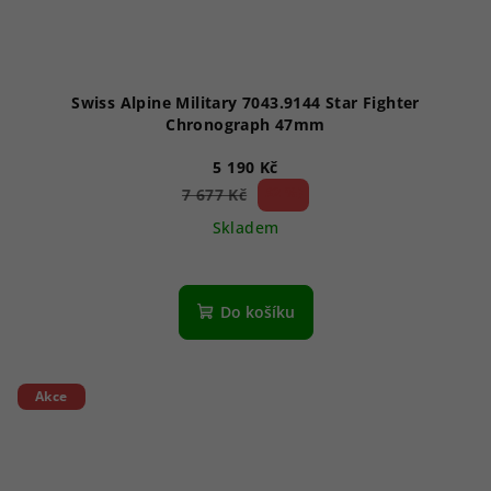
Swiss Alpine Military 7043.9144 Star Fighter
Chronograph 47mm
5 190 Kč
32 %)
7 677 Kč
(–
Skladem
Průměrné
hodnocení
produktu
Do košíku
je
5,0
z
5
Akce
hvězdiček.