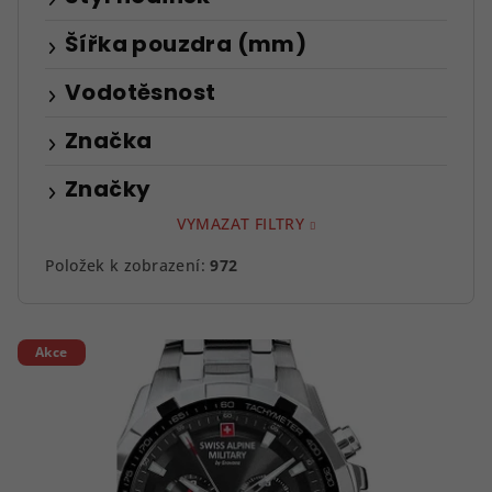
Šířka pouzdra (mm)
Vodotěsnost
Značka
Značky
VYMAZAT FILTRY
Položek k zobrazení:
972
V
Akce
ý
p
i
s
p