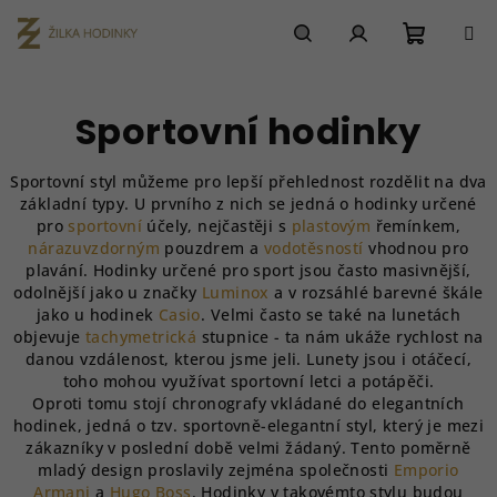
Přejít
na
obsah
Nákupn
Hledat
Přihlášení
Sportovní hodinky
košík
Sportovní styl můžeme pro lepší přehlednost rozdělit na dva
základní typy. U prvního z nich se jedná o hodinky určené
pro
sportovní
účely, nejčastěji s
plastovým
řemínkem
,
nárazuvzdorným
pouzdrem
a
vodotěsností
vhodnou pro
plavání. Hodinky určené pro sport jsou často masivnější,
odolnější jako u značky
Luminox
a v rozsáhlé barevné škále
jako u hodinek
Casio
.
Velmi často se také na lunetách
objevuje
tachymetrická
stupnice
- ta nám ukáže rychlost na
danou vzdálenost, kterou jsme jeli. Lunety jsou i otáčecí,
toho mohou využívat sportovní letci a potápěči.
Oproti tomu stojí chronografy vkládané do elegantních
hodinek, jedná o tzv. sportovně-elegantní styl, který je mezi
zákazníky v poslední době velmi žádaný. Tento poměrně
mladý design proslavily zejména společnosti
Emporio
Armani
a
Hugo Boss
. Hodinky v takovémto stylu budou