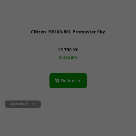
Citizen JY8100-80L Promaster Sky
15 790 Kč
Skladem
Průměrné
hodnocení
produktu
Do košíku
je
5,0
z
5
ZÁRUKA 5 LET
hvězdiček.