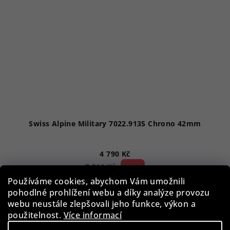
Swiss Alpine Military 7022.9135 Chrono 42mm
4 790 Kč
33 %)
7 211 Kč
(–
Používáme cookies, abychom Vám umožnili
Skladem
pohodlné prohlížení webu a díky analýze provozu
webu neustále zlepšovali jeho funkce, výkon a
použitelnost.
Více informací
Do košíku