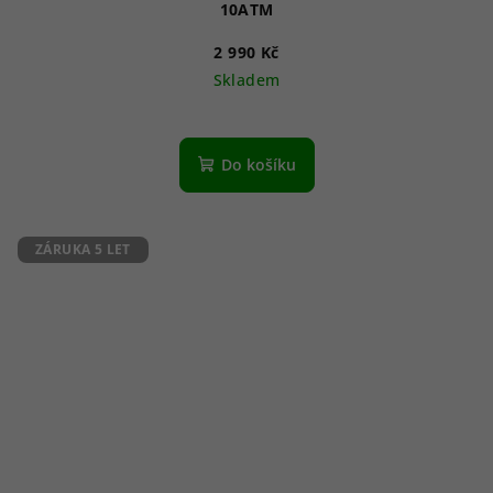
10ATM
2 990 Kč
Skladem
Průměrné
hodnocení
produktu
Do košíku
je
5,0
z
5
ZÁRUKA 5 LET
hvězdiček.