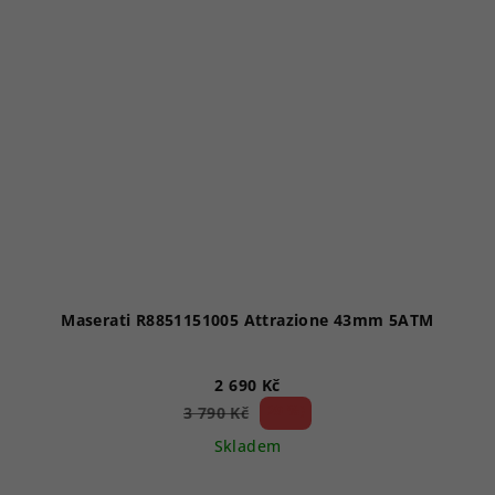
Maserati R8851151005 Attrazione 43mm 5ATM
2 690 Kč
29 %)
3 790 Kč
(–
Skladem