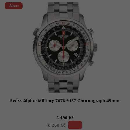
Akce
Swiss Alpine Military 7078.9137 Chronograph 45mm
5 190 Kč
37 %)
8 260 Kč
(–