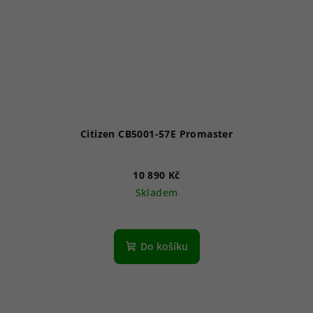
Citizen CB5001-57E Promaster
10 890 Kč
Skladem
Průměrné
hodnocení
produktu
Do košíku
je
3,7
z
5
hvězdiček.