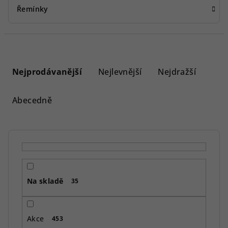
Řemínky
Ř
a
Nejprodávanější
Nejlevnější
Nejdražší
z
e
Abecedně
n
í
p
r
o
Na skladě
d
35
u
k
Akce
453
t