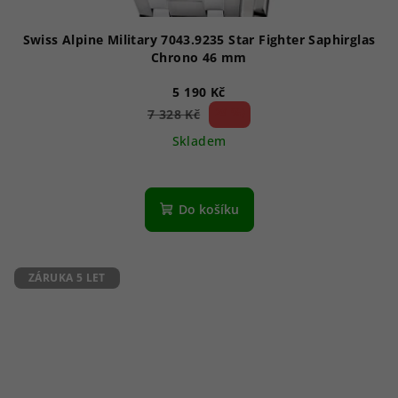
Swiss Alpine Military 7043.9235 Star Fighter Saphirglas
Chrono 46 mm
5 190 Kč
29 %)
7 328 Kč
(–
Skladem
Průměrné
hodnocení
produktu
Do košíku
je
1,0
z
5
ZÁRUKA 5 LET
hvězdiček.