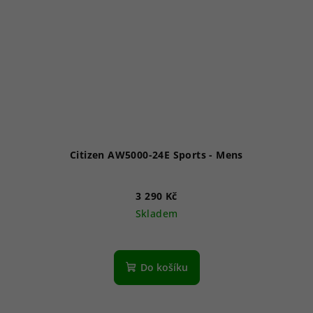
Citizen AW5000-24E Sports - Mens
3 290 Kč
Skladem
Průměrné
hodnocení
produktu
Do košíku
je
5,0
z