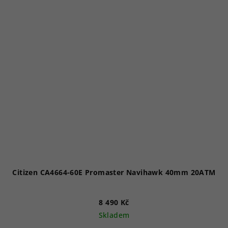
5
hvězdiček.
Citizen CA4664-60E Promaster Navihawk 40mm 20ATM
8 490 Kč
Skladem