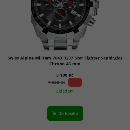
r
o
d
u
k
t
ů
Swiss Alpine Military 7043.9237 Star Fighter Saphirglas
Chrono 46 mm
5 190 Kč
29 %)
7 328 Kč
(–
Skladem
Do košíku