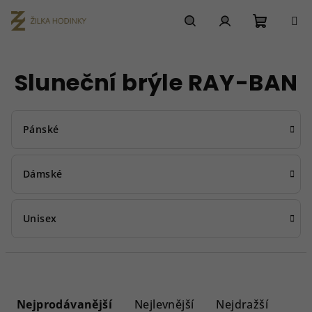
Přejít
na
obsah
Nákupn
Hledat
Přihlášení
Sluneční brýle RAY-BAN
košík
Pánské
Dámské
Unisex
Ř
a
Nejprodávanější
Nejlevnější
Nejdražší