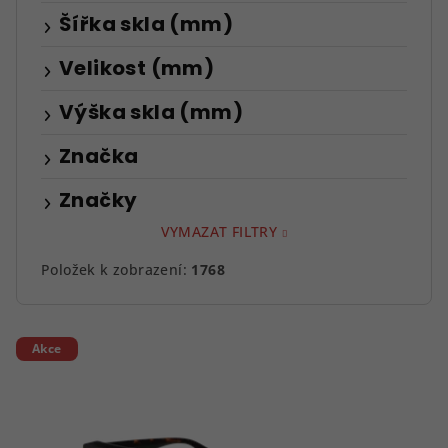
Šířka skla (mm)
Velikost (mm)
Výška skla (mm)
Značka
Značky
VYMAZAT FILTRY
Položek k zobrazení:
1768
V
Akce
ý
p
i
s