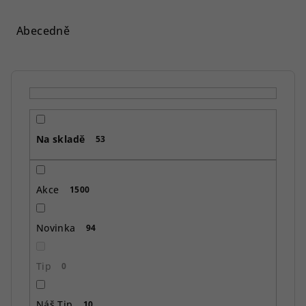
z
e
Abecedně
n
í
p
r
o
Na skladě
d
53
u
k
Akce
1500
t
ů
Novinka
94
Tip
0
Náš Tip
10