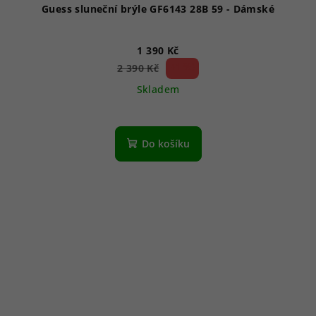
Guess sluneční brýle GF6143 28B 59 - Dámské
1 390 Kč
41 %)
2 390 Kč
(–
Skladem
Do košíku