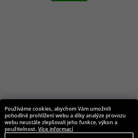
Používáme cookies, abychom Vám umožnili
pohodlné prohlížení webu a díky analýze provozu
Guess GF0344/28U
webu neustále zlepšovali jeho funkce, výkon a
použitelnost.
Více informací
1 290 Kč