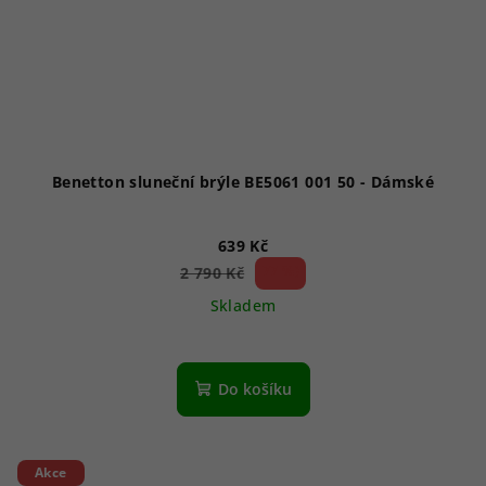
Benetton sluneční brýle BE5061 001 50 - Dámské
639 Kč
77 %)
2 790 Kč
(–
Skladem
Do košíku
Akce