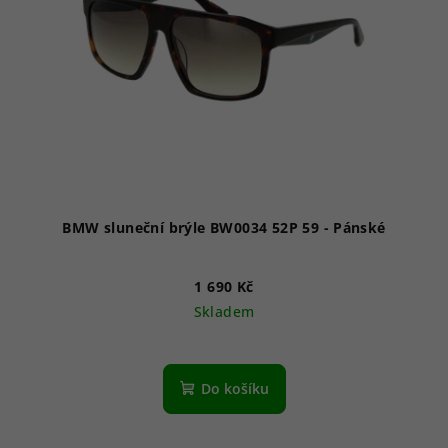
p
r
o
d
u
k
t
ů
BMW sluneční brýle BW0034 52P 59 - Pánské
1 690 Kč
Skladem
Do košíku