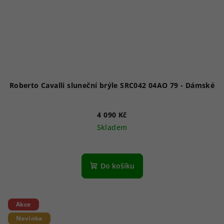
Roberto Cavalli sluneční brýle SRC042 04AO 79 - Dámské
4 090 Kč
Skladem
Do košíku
Každý měsíc
soutěžíme o poukaz v
ANO
NE
hodnotě 500 Kč.
Chcete se zúčastnit?
Akce
Novinka