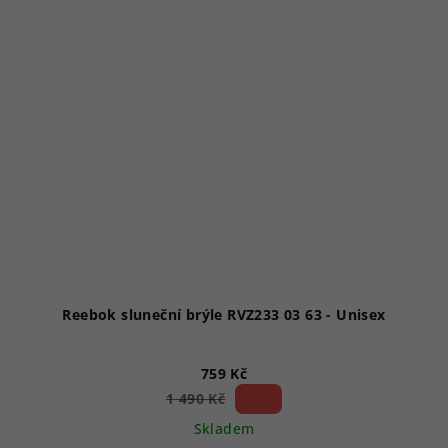
Reebok sluneční brýle RVZ233 03 63 - Unisex
759 Kč
49 %)
1 490 Kč
(–
Skladem