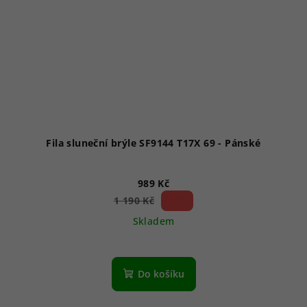
Fila sluneční brýle SF9144 T17X 69 - Pánské
989 Kč
16 %)
1 190 Kč
(–
Skladem
Do košíku