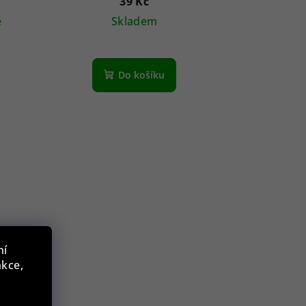
39 Kč
ě
Skladem
Do košíku
ní
nkce,