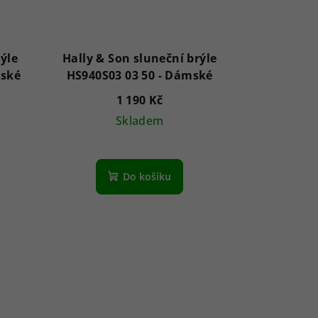
ýle
Hally & Son sluneční brýle
50 - Dámské
HS940S03 03 50 - Dámské
1 190 Kč
Skladem
Do košíku