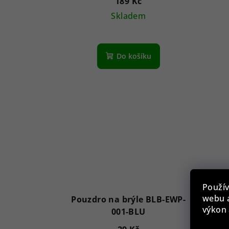
189 Kč
Skladem
Do košíku
Použív
webu a
Pouzdro na brýle BLB-EWP-
Pou
výkon 
001-BLU