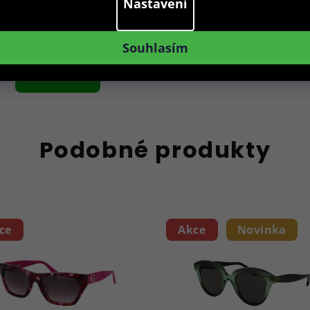
119 Kč
Nastavení
Skladem
Souhlasím
Do košíku
Podobné produkty
ce
Akce
Novinka