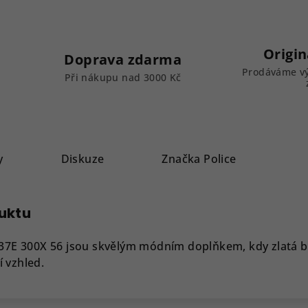
Origin
Doprava zdarma
Prodáváme vý
k
Při nákupu nad 3000 Kč
y
Diskuze
Značka
Police
duktu
LL37E 300X 56 jsou skvělým módním doplňkem, kdy zlatá 
 vzhled.