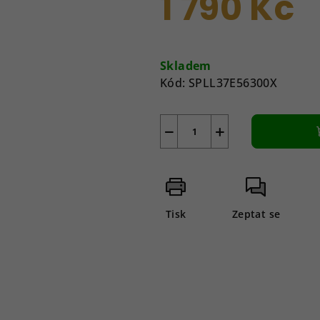
1 790 Kč
je
0,0
z
Měrná
5
cena:
Skladem
hvězdiček.
Kód:
SPLL37E56300X
−
+
Tisk
Zeptat se