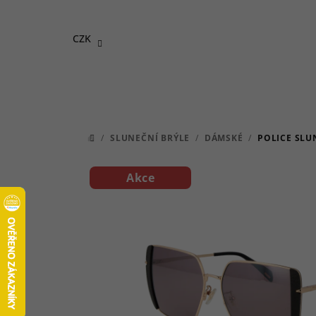
Přejít
na
CZK
obsah
/
SLUNEČNÍ BRÝLE
/
DÁMSKÉ
/
POLICE SLU
DOMŮ
Akce