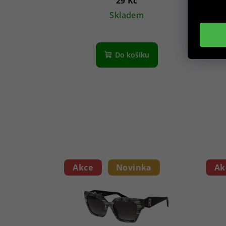
29 Kč
Skladem
Do košíku
Akce
Novinka
Ak