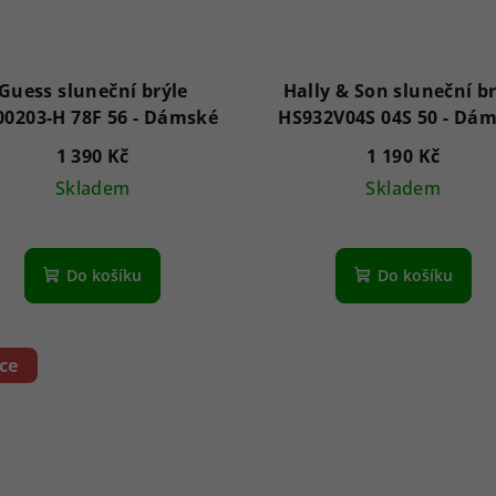
Guess sluneční brýle
Hally & Son sluneční br
GU00203-H 78F 56 - Dámské
HS932V04S 04S 
1 390 Kč
1 190 Kč
Skladem
Skladem
Do košíku
Do košíku
ce