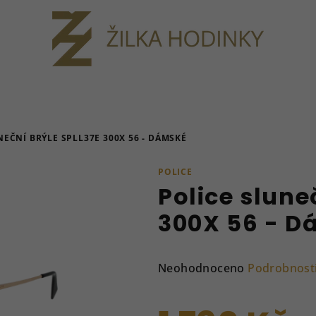
NEČNÍ BRÝLE SPLL37E 300X 56 - DÁMSKÉ
POLICE
Police slune
300X 56 - 
Průměrné
Neohodnoceno
Podrobnost
hodnocení
produktu