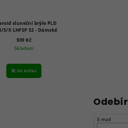
aroid sluneční brýle PLD
6253/S/X LHFSP 52 - Dámské
939 Kč
Skladem
Do košíku
Odebír
E-mail