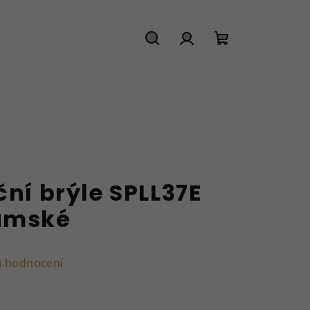
Hledat
Přihlášení
Nákupní
košík
ční brýle SPLL37E
Dámské
i hodnocení