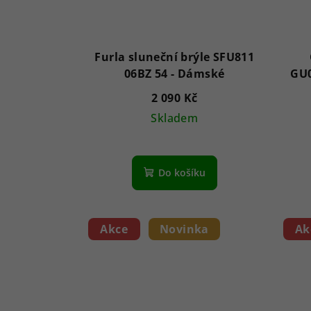
Furla sluneční brýle SFU811
06BZ 54 - Dámské
2 090 Kč
Skladem
Do košíku
Akce
Novinka
Ak