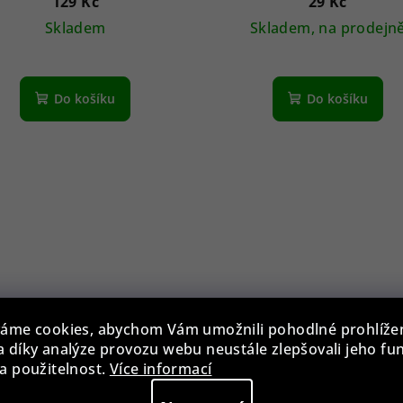
129 Kč
29 Kč
Skladem
Skladem, na prodejn
Do košíku
Do košíku
áme cookies, abychom Vám umožnili pohodlné prohlíže
 díky analýze provozu webu neustále zlepšovali jeho fu
zdro na brýle BLB-EWC-
a použitelnost.
Více informací
003-GRY