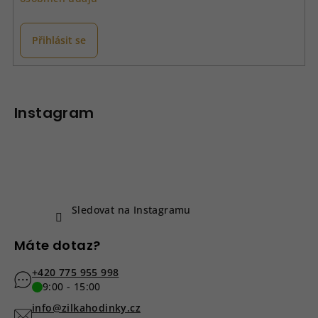
Přihlásit se
Z
á
p
Instagram
a
t
í
Sledovat na Instagramu
Máte dotaz?
+420 775 955 998
9:00 - 15:00
info@zilkahodinky.cz