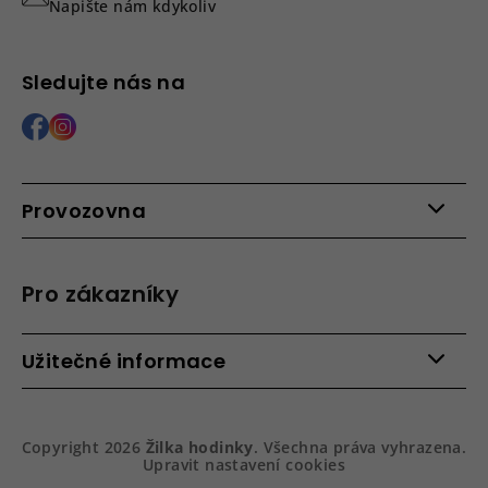
Napište nám kdykoliv
Sledujte nás na
Provozovna
Po - Pá: 9:00 - 15:00
Roháčova 639, 390 02 Tábor
Pro zákazníky
Více informací >
Kontakty
Užitečné informace
Věrnostní program
Bezpečená platba
Doprava a platba
Hodnocení obchodu
Slovník pojmů
Jak zboží balíme
Copyright 2026
Žilka hodinky
. Všechna práva vyhrazena.
Obchodní podmínky
Dárkové balení hodinek
Upravit nastavení cookies
Vrácení a reklamace
Gravírování