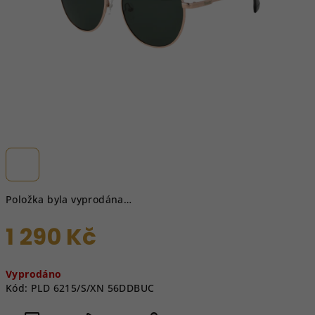
Položka byla vyprodána…
1 290 Kč
Měrná
Vyprodáno
cena:
Kód:
PLD 6215/S/XN 56DDBUC