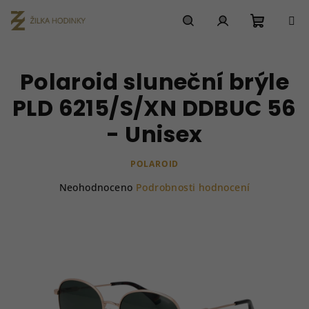
Přejít
na
obsah
Nákupn
Hledat
Přihlášení
Polaroid sluneční brýle
košík
PLD 6215/S/XN DDBUC 56
- Unisex
POLAROID
Průměrné
Neohodnoceno
Podrobnosti hodnocení
hodnocení
produktu
je
0,0
z
5
hvězdiček.