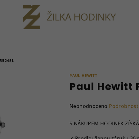
55245L
PAUL HEWITT
Paul Hewitt
Průměrné
Neohodnoceno
Podrobnost
hodnocení
produktu
S NÁKUPEM HODINEK ZÍSKÁ
je
0,0
✓ Prodlouženou záruku 30 měs