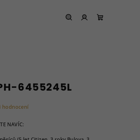
Hledat
Přihlášení
Nákupní
košík
 PH-6455245L
i hodnocení
TE NAVÍC:
íců (5 let Citizen, 3 roky Bulova, 3