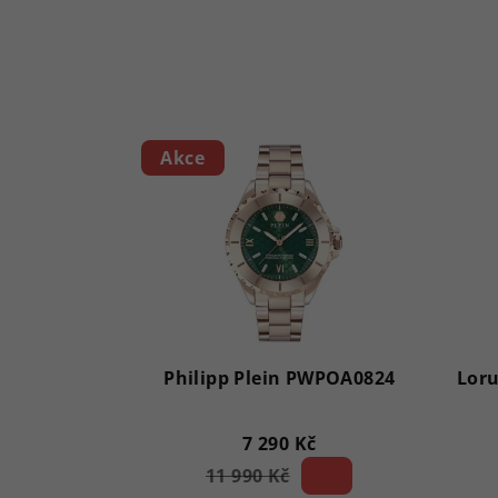
Akce
Philipp Plein PWPOA0824
Lor
7 290 Kč
11 990 Kč
39 %)
(–