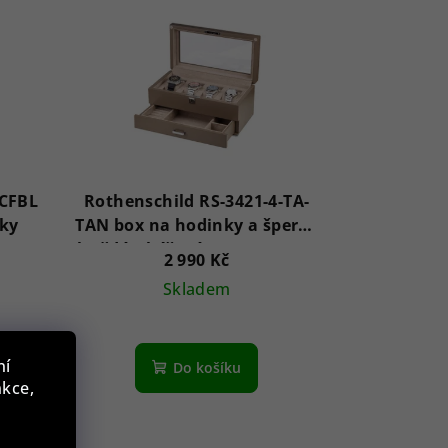
2CFBL
Rothenschild RS-3421-4-TA-
rky
TAN box na hodinky a šperky
hnědý s béžovým sametem +
2 990 Kč
šuplík
Skladem
ní
Do košíku
nkce,