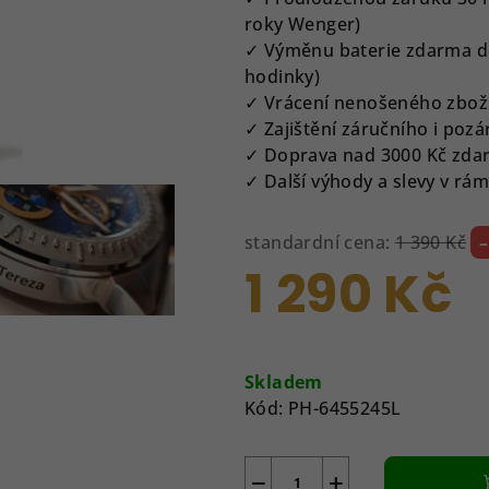
z
roky Wenger)
5
✓ Výměnu baterie zdarma do
hvězdiček.
hodinky)
✓ Vrácení nenošeného zbož
✓ Zajištění záručního i pozá
✓ Doprava nad 3000 Kč zda
✓ Další výhody a slevy v r
standardní cena:
1 390 Kč
1 290 Kč
Měrná
cena:
Skladem
Kód:
PH-6455245L
−
+