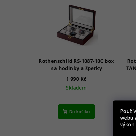
Rothenschild RS-1087-10C box
Rot
na hodinky a šperky
TAN
1 990 Kč
Skladem
Použív
Do košíku
webu a
výkon 