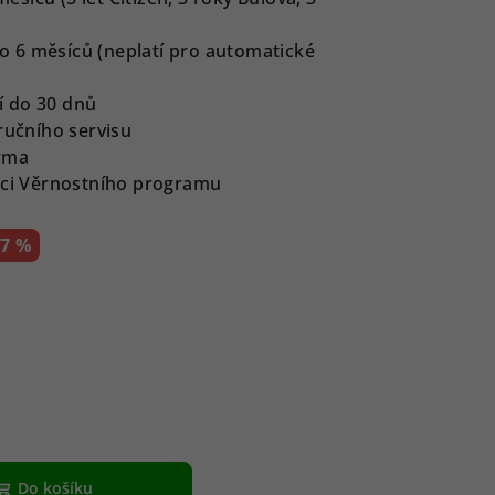
 6 měsíců (neplatí pro automatické
í do 30 dnů
ručního servisu
rma
ámci Věrnostního programu
–7 %
Do košíku