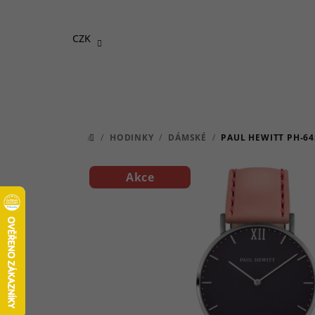
Přejít
na
CZK
obsah
/
HODINKY
/
DÁMSKÉ
/
PAUL HEWITT PH-64
DOMŮ
Akce