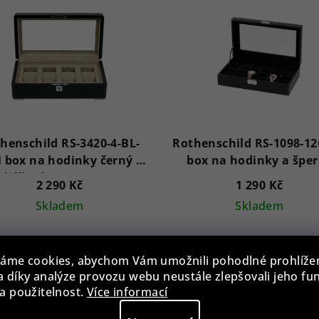
henschild RS-3420-4-BL-
Rothenschild RS-1098-1
 box na hodinky černý s
box na hodinky a špe
béžovým sametem
2 290 Kč
1 290 Kč
Skladem
Skladem
áme cookies, abychom Vám umožnili pohodlné prohlíže
Do košíku
Do košíku
 díky analýze provozu webu neustále zlepšovali jeho fu
a použitelnost.
Více informací