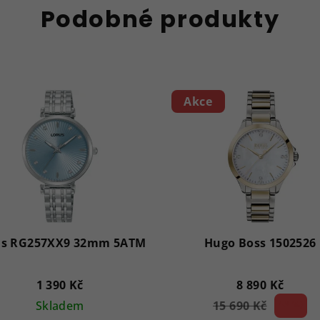
Podobné produkty
Akce
us RG257XX9 32mm 5ATM
Hugo Boss 1502526
1 390 Kč
8 890 Kč
Skladem
15 690 Kč
43 %)
(–