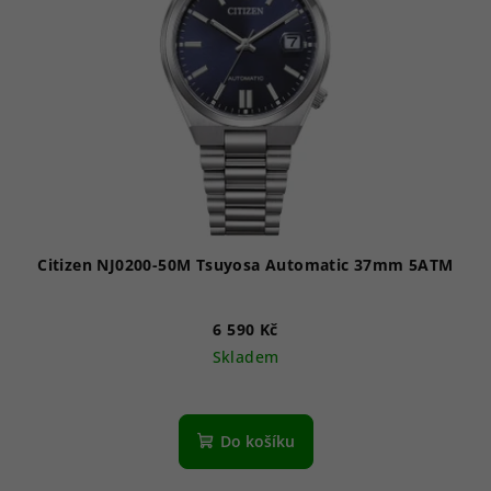
s
p
r
o
d
u
k
t
ů
Citizen NJ0200-50M Tsuyosa Automatic 37mm 5ATM
6 590 Kč
Skladem
Do košíku