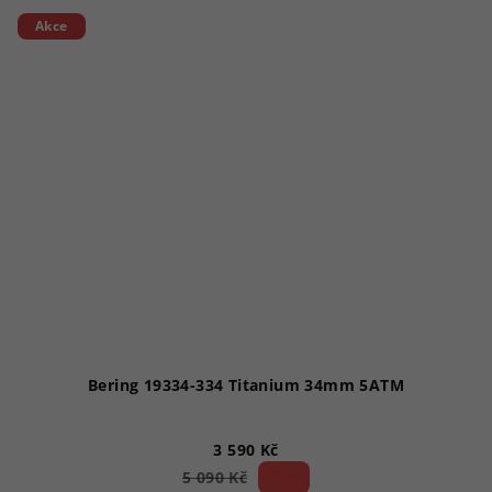
Akce
Bering 19334-334 Titanium 34mm 5ATM
3 590 Kč
29 %)
5 090 Kč
(–