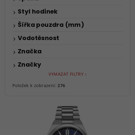
Styl hodinek
Šířka pouzdra (mm)
Vodotěsnost
Značka
Značky
VYMAZAT FILTRY
Položek k zobrazení:
276
V
ý
p
i