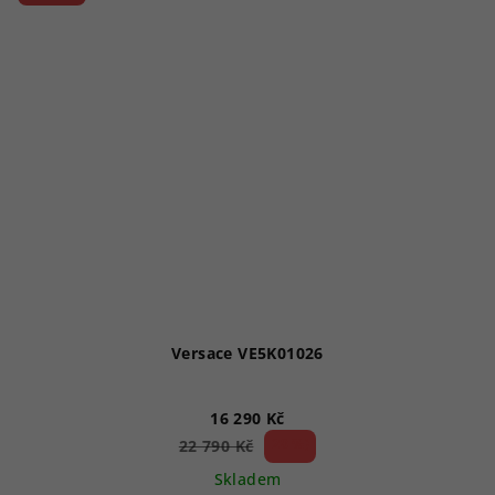
Versace VE5K01026
16 290 Kč
28 %)
22 790 Kč
(–
Skladem