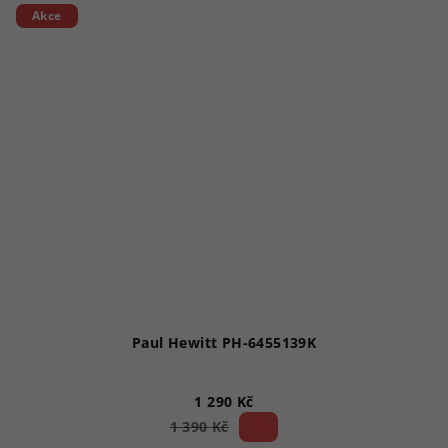
Akce
Paul Hewitt PH-6455139K
1 290 Kč
7 %)
1 390 Kč
(–