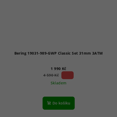
Bering 19031-989-GWP Classic Set 31mm 3ATM
1 990 Kč
56 %)
4 590 Kč
(–
Skladem
Do košíku