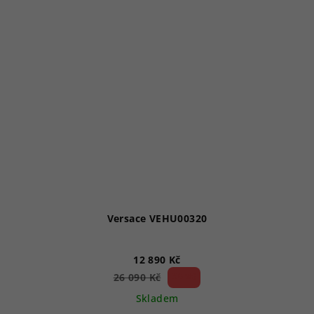
Versace VEHU00320
12 890 Kč
50 %)
26 090 Kč
(–
Skladem