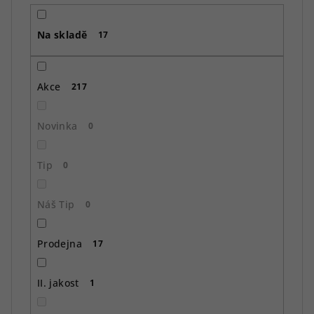
r
o
Na skladě
d
17
u
k
Akce
217
t
ů
Novinka
0
Tip
0
Náš Tip
0
Prodejna
17
II. jakost
1