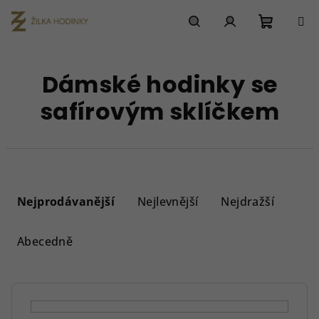
Přejít
na
obsah
Nákupn
Hledat
Přihlášení
Dámské hodinky se
košík
safírovým sklíčkem
Ř
a
Nejprodávanější
Nejlevnější
Nejdražší
z
e
Abecedně
n
í
p