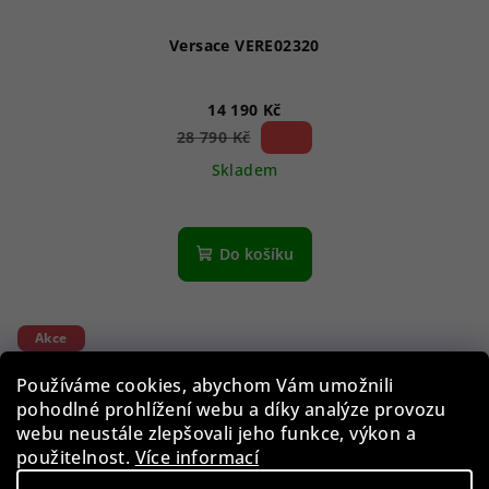
Versace VERE02320
14 190 Kč
50 %)
28 790 Kč
(–
Skladem
Do košíku
Akce
Používáme cookies, abychom Vám umožnili
pohodlné prohlížení webu a díky analýze provozu
webu neustále zlepšovali jeho funkce, výkon a
použitelnost.
Více informací