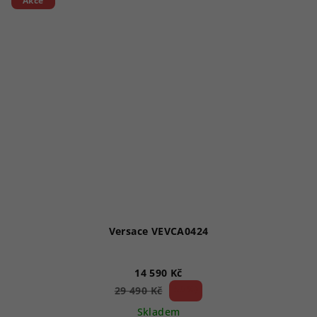
Akce
Versace VEVCA0424
14 590 Kč
50 %)
29 490 Kč
(–
Skladem