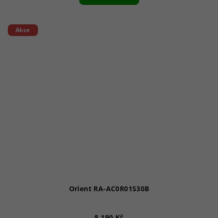
Akce
Orient RA-AC0R01S30B
8 190 Kč