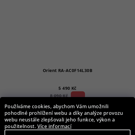
Orient RA-AC0F14L30B
5 490 Kč
32 %)
8 090 Kč
(–
Skladem
Používáme cookies, abychom Vám umožnili
pohodlné prohlížení webu a díky analýze provozu
webu neustále zlepšovali jeho funkce, výkon a
použitelnost.
Více informací
Do košíku