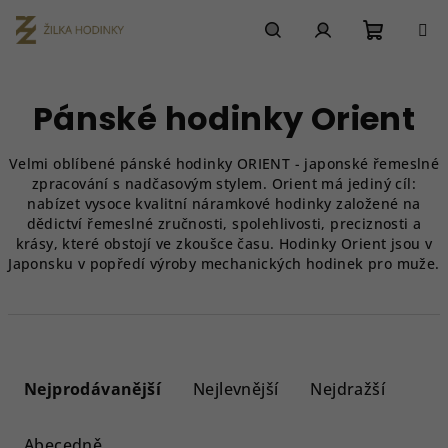
Přejít
na
obsah
Nákupn
Hledat
Přihlášení
Pánské hodinky Orient
košík
Velmi oblíbené pánské hodinky ORIENT - japonské řemeslné
zpracování s nadčasovým stylem. Orient má jediný cíl:
nabízet vysoce kvalitní náramkové hodinky založené na
dědictví řemeslné zručnosti, spolehlivosti, preciznosti a
krásy, které obstojí ve zkoušce času. Hodinky Orient jsou v
Japonsku v popředí výroby mechanických hodinek pro muže.
Ř
a
Nejprodávanější
Nejlevnější
Nejdražší
z
e
Abecedně