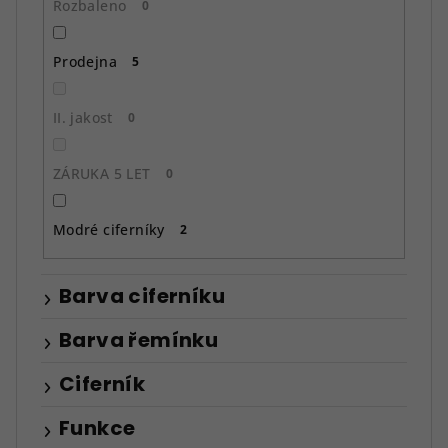
Rozbaleno
0
Prodejna
5
II. jakost
0
ZÁRUKA 5 LET
0
Modré ciferníky
2
Barva ciferníku
Barva řemínku
Ciferník
Funkce