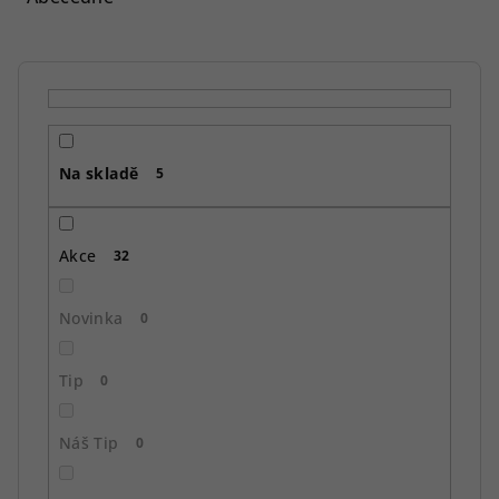
n
í
p
r
o
Na skladě
d
5
u
k
Akce
32
t
ů
Novinka
0
Tip
0
Náš Tip
0