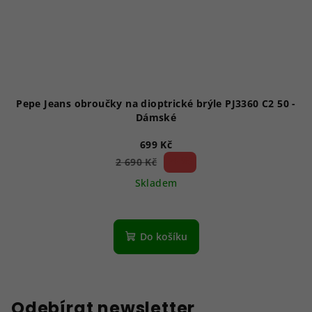
Pepe Jeans obroučky na dioptrické brýle PJ3360 C2 50 -
Dámské
699 Kč
74 %)
2 690 Kč
(–
Skladem
Do košíku
Odebírat newsletter