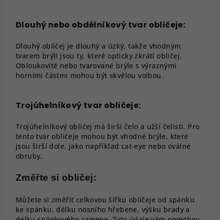
Dlouhý nebo obdélníkový tvar obličeje:
Dlouhý obličej je dlouhý a úzký, takže vhodným
tvarem brýlí jsou ty, které opticky zkrátí obličej.
Obloukovité nebo tvarované brýle s výraznými
horními částmi mohou být skvělou volbou.
Trojúhelníkový tvar obličeje:
Trojúhelníkový obličej má širší čelo a užší čelisti. Pro
tento tvar obličeje mohou být vhodné brýle, které
jsou širší dole, jako například cat-eye nebo oválné
obruby.
Změřte si obličej:
Můžete si změřit celkovou šířku obličeje od spánku
ke spánku, délku nosního hřebene, výšku brady a
délku spánkového ramene. Tyto údaje vám pomohou