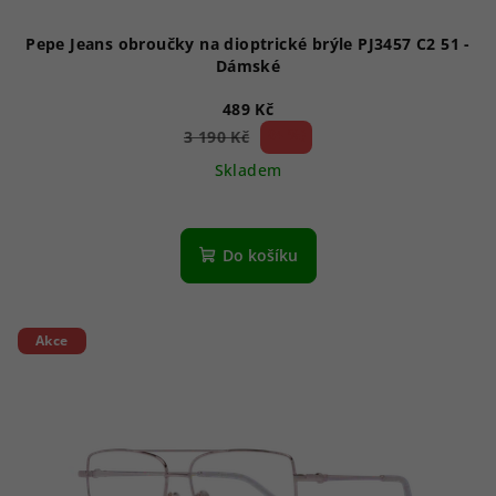
Pepe Jeans obroučky na dioptrické brýle PJ3457 C2 51 -
Dámské
489 Kč
84 %)
3 190 Kč
(–
Skladem
Do košíku
Akce