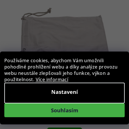
Používáme cookies, abychom Vám umožnili
pohodlné prohlížení webu a díky analýze provozu
webu neustále zlepšovali jeho funkce, výkon a
použitelnost.
Více informací
Pouzdro na brýleBLB-EWP-001-GRY
Nastavení
39 Kč
Souhlasím
Skladem