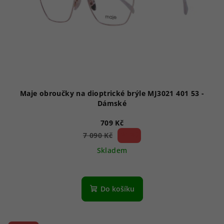
Maje obroučky na dioptrické brýle MJ3021 401 53 -
Dámské
709 Kč
90 %)
7 090 Kč
(–
Skladem
Do košíku