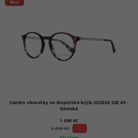
Akce
Sandro obroučky na dioptrické brýle SD2030 220 49 -
Dámské
1 090 Kč
82 %)
6 090 Kč
(–
Skladem