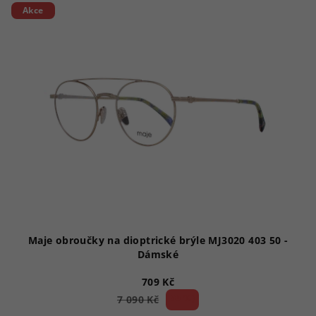
Akce
Maje obroučky na dioptrické brýle MJ3020 403 50 -
Dámské
709 Kč
90 %)
7 090 Kč
(–