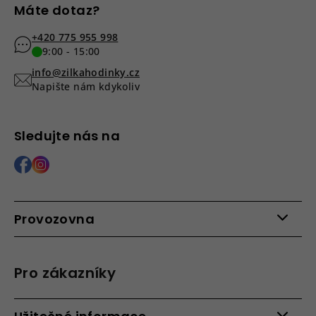
Máte dotaz?
+420 775 955 998
9:00 - 15:00
info@zilkahodinky.cz
Napište nám kdykoliv
Sledujte nás na
Provozovna
Po - Pá: 9:00 - 15:00
Roháčova 639, 390 02 Tábor
Pro zákazníky
Více informací >
Kontakty