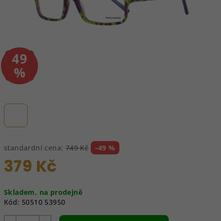
49
–
%
standardní cena:
749 Kč
–49 %
379 Kč
Měrná
Skladem, na prodejně
cena:
Kód:
50510 53950