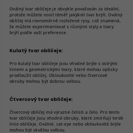
Oválný tvar obličeje je obvykle považován za ideální,
protože můžete nosit téměř jakýkoli tvar brýlí. Oválný
obličej má rovnoměrně rozložené rysy, což znamená,
že můžete experimentovat s různými styly a tvary
brýlí podle vaší preference.
Kulatý tvar obličeje:
Pro kulatý tvar obličeje jsou vhodné brýle s ostrými
liniemi a geometrickými tvary, které mohou opticky
prodloužit obličej. Obloukovité nebo čtvercové
obruby mohou být dobrou volbou.
Čtvercový tvar obličeje:
Čtvercový obličej má výrazné čelisti a čelo. Pro tento
tvar obličeje jsou vhodné obruby, které zmírňují tvrdé
linie obličeje. Oválné, cat-eye nebo obloukovité brýle
mohou být skvělou volbou.