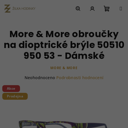
Přejít
na
obsah
Nákupn
Hledat
Přihlášení
More & More obroučky
košík
na dioptrické brýle 50510
950 53 - Dámské
MORE & MORE
Průměrné
Neohodnoceno
Podrobnosti hodnocení
hodnocení
produktu
Akce
je
Prodejna
0,0
z
5
hvězdiček.