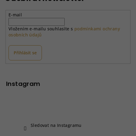
E-mail
Vložením e-mailu souhlasíte s
podmínkami ochrany
osobních údajů
Přihlásit se
Z
á
p
Instagram
a
t
í
Sledovat na Instagramu