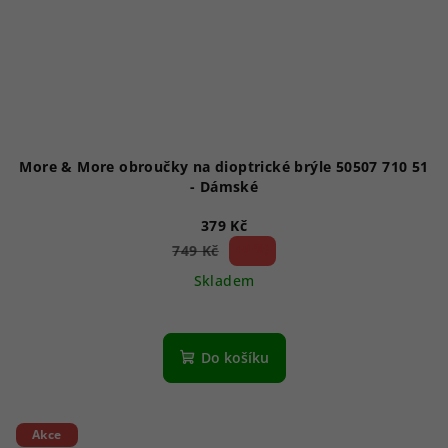
More & More obroučky na dioptrické brýle 50507 710 51
- Dámské
379 Kč
49 %)
749 Kč
(–
Skladem
Do košíku
Akce