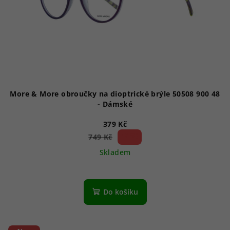
More & More obroučky na dioptrické brýle 50508 900 48
- Dámské
379 Kč
49 %)
749 Kč
(–
Skladem
Do košíku