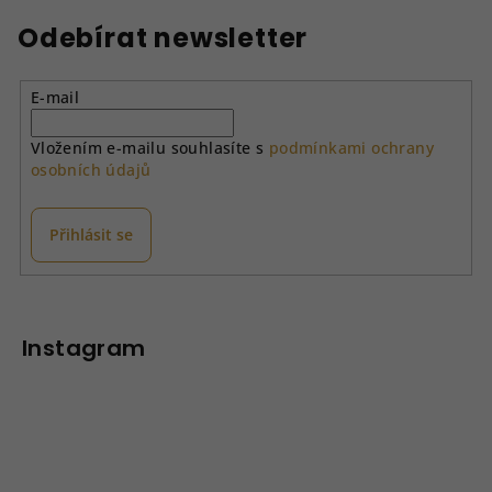
l
á
Odebírat newsletter
d
a
E-mail
c
í
Vložením e-mailu souhlasíte s
podmínkami ochrany
p
osobních údajů
r
v
k
Přihlásit se
y
v
Z
ý
á
p
p
Instagram
i
a
s
u
t
í