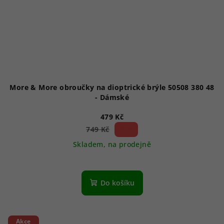
More & More obroučky na dioptrické brýle 50508 380 48
- Dámské
479 Kč
36 %)
749 Kč
(–
Skladem, na prodejně
Do košíku
Akce