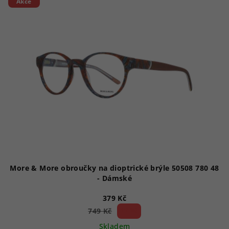
Akce
More & More obroučky na dioptrické brýle 50508 780 48
- Dámské
379 Kč
49 %)
749 Kč
(–
Skladem