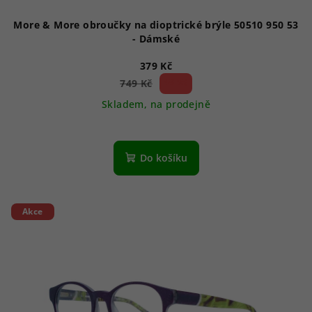
t
ů
More & More obroučky na dioptrické brýle 50510 950 53
- Dámské
379 Kč
49 %)
749 Kč
(–
Skladem, na prodejně
Do košíku
Akce