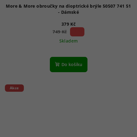
More & More obroučky na dioptrické brýle 50507 741 51
- Dámské
379 Kč
49 %)
749 Kč
(–
Skladem
Do košíku
Akce