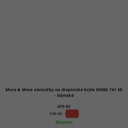
More & More obroučky na dioptrické brýle 50506 741 55
- Dámské
479 Kč
36 %)
749 Kč
(–
Skladem