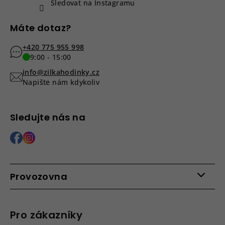
Sledovat na Instagramu
Máte dotaz?
+420 775 955 998
9:00 - 15:00
info@zilkahodinky.cz
Napište nám kdykoliv
Sledujte nás na
Provozovna
Po - Pá: 9:00 - 15:00
Roháčova 639, 390 02 Tábor
Pro zákazníky
Více informací >