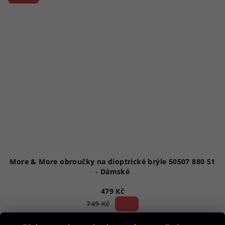
More & More obroučky na dioptrické brýle 50507 880 51
- Dámské
479 Kč
36 %)
749 Kč
(–
Skladem