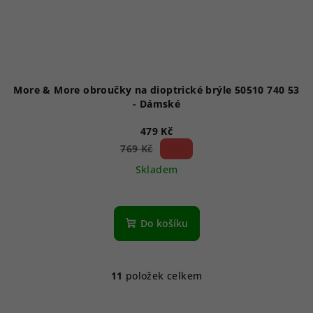
More & More obroučky na dioptrické brýle 50510 740 53
- Dámské
479 Kč
37 %)
769 Kč
(–
Skladem
Do košíku
11
položek celkem
O
v