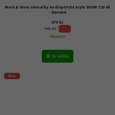
More & More obroučky na dioptrické brýle 50508 720 48
- Dámské
379 Kč
49 %)
749 Kč
(–
Skladem
Do košíku
Akce